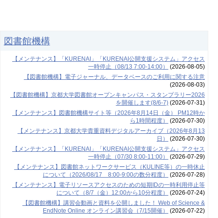
図書館機構
【メンテナンス】「KURENAI」「KURENAI公開支援システム」アクセス
一時停止（08/13 7:00-14:00）
(2026-08-05)
【図書館機構】電子ジャーナル、データベースのご利用に関する注意
(2026-08-03)
【図書館機構】京都大学図書館オープンキャンパス・スタンプラリー2026
を開催します(8/6-7)
(2026-07-31)
【メンテナンス】図書館機構サイト等（2026年8月14日（金） PM12時か
ら1時間程度）
(2026-07-30)
【メンテナンス】京都大学貴重資料デジタルアーカイブ（2026年8月13
日）
(2026-07-30)
【メンテナンス】「KURENAI」「KURENAI公開支援システム」アクセス
一時停止（07/30 8:00-11:00）
(2026-07-29)
【メンテナンス】図書館ネットワークサービス（KULINE等）の一時休止
について（2026/08/17 8:00-9:00の数分程度）
(2026-07-28)
【メンテナンス】電子リソースアクセスのための短期IDの一時利用停止等
について（8/7（金）12:00から10分程度）
(2026-07-24)
【図書館機構】講習会動画と資料を公開しました！ Web of Science &
EndNote Online オンライン講習会（7/15開催）
(2026-07-22)