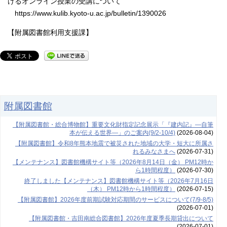
けるオンライン授業の受講について
https://www.kulib.kyoto-u.ac.jp/bulletin/1390026
【附属図書館利用支援課】
附属図書館
【附属図書館・総合博物館】重要文化財指定記念展示「『建内記』―自筆
本が伝える世界―」のご案内(9/2-10/4)
(2026-08-04)
【附属図書館】令和8年熊本地震で被災された地域の大学・短大に所属さ
れるみなさまへ
(2026-07-31)
【メンテナンス】図書館機構サイト等（2026年8月14日（金） PM12時か
ら1時間程度）
(2026-07-30)
終了しました【メンテナンス】図書館機構サイト等（2026年7月16日
（木） PM12時から1時間程度）
(2026-07-15)
【附属図書館】2026年度前期試験対応期間のサービスについて(7/9-8/5)
(2026-07-01)
【附属図書館・吉田南総合図書館】2026年度夏季長期貸出について
(2026-07-01)