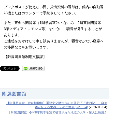
ブックポストが使えない間、貸出資料の返却は、館内の自動返
却機またはカウンターで手続きしてください。
また、東側の閲覧席（1階学習室24・なごみ、2階東側閲覧席、
3階メディア・コモンズ等）を中心に、騒音が発生することが
あります。
ご迷惑をおかけして申し訳ありませんが、騒音が少ない座席へ
の移動などをお願いします。
【附属図書館利用支援課】
附属図書館
【附属図書館・総合博物館】重要文化財指定記念展示「『建内記』―自筆
本が伝える世界―」のご案内(9/2-10/4)
(2026-08-04)
【附属図書館】令和8年熊本地震で被災された地域の大学・短大に所属さ