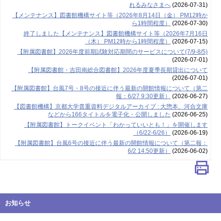
れるみなさまへ
(2026-07-31)
【メンテナンス】図書館機構サイト等（2026年8月14日（金） PM12時か
ら1時間程度）
(2026-07-30)
終了しました【メンテナンス】図書館機構サイト等（2026年7月16日
（木） PM12時から1時間程度）
(2026-07-15)
【附属図書館】2026年度前期試験対応期間のサービスについて(7/9-8/5)
(2026-07-01)
【附属図書館・吉田南総合図書館】2026年度夏季長期貸出について
(2026-07-01)
【附属図書館】台風7号・8号の接近に伴う最新の開館情報について（第二
報：6/27 9:30更新）
(2026-06-27)
【図書館機構】京都大学貴重資料デジタルアーカイブ : 大惣本、河合文庫
などから166タイトルを電子化・公開しました
(2026-06-25)
【附属図書館】トークイベント「わかっていいとも！」を開催します
（6/22-6/26）
(2026-06-19)
【附属図書館】台風6号の接近に伴う最新の開館情報について（第二報：
6/2 14:50更新）
(2026-06-02)
お知らせ