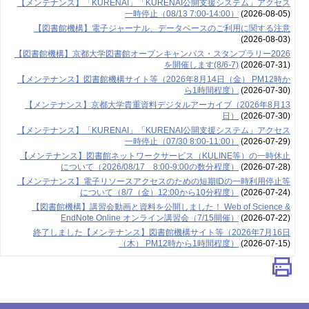
【メンテナンス】「KURENAI」「KURENAI公開支援システム」アクセス
一時停止（08/13 7:00-14:00）
(2026-08-05)
【図書館機構】電子ジャーナル、データベースのご利用に関する注意
(2026-08-03)
【図書館機構】京都大学図書館オープンキャンパス・スタンプラリー2026
を開催します(8/6-7)
(2026-07-31)
【メンテナンス】図書館機構サイト等（2026年8月14日（金） PM12時か
ら1時間程度）
(2026-07-30)
【メンテナンス】京都大学貴重資料デジタルアーカイブ（2026年8月13
日）
(2026-07-30)
【メンテナンス】「KURENAI」「KURENAI公開支援システム」アクセス
一時停止（07/30 8:00-11:00）
(2026-07-29)
【メンテナンス】図書館ネットワークサービス（KULINE等）の一時休止
について（2026/08/17 8:00-9:00の数分程度）
(2026-07-28)
【メンテナンス】電子リソースアクセスのための短期IDの一時利用停止等
について（8/7（金）12:00から10分程度）
(2026-07-24)
【図書館機構】講習会動画と資料を公開しました！ Web of Science &
EndNote Online オンライン講習会（7/15開催）
(2026-07-22)
終了しました【メンテナンス】図書館機構サイト等（2026年7月16日
（木） PM12時から1時間程度）
(2026-07-15)