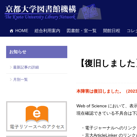
HOME
総合利用案内
図書館・室一覧
開館日程
コレ
お知らせ
【復旧しました】【ト
最新記事の詳細
月別一覧
本障害は復旧しました。（2023.03
Web of Science におい
現在確認できている不具合は下
・電子ジャーナルへのリンク
・京大ArticleLinker の