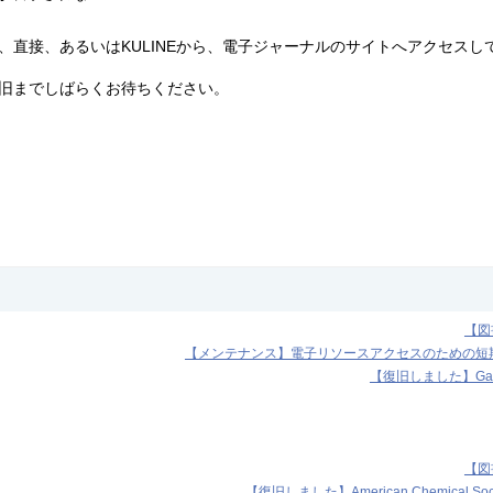
、直接、あるいはKULINEから、電子ジャーナルのサイトへアクセスし
旧までしばらくお待ちください。
【図
【メンテナンス】電子リソースアクセスのための短期I
【復旧しました】Ga
【図
【復旧しました】American Chemica