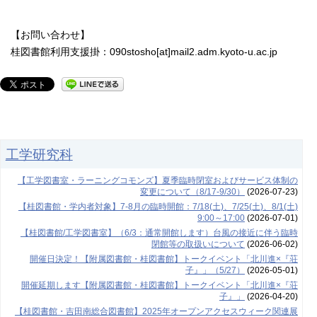
【お問い合わせ】
桂図書館利用支援掛：090stosho[at]mail2.adm.kyoto-u.ac.jp
工学研究科
【工学図書室・ラーニングコモンズ】夏季臨時閉室およびサービス体制の
変更について（8/17-9/30）
(2026-07-23)
【桂図書館・学内者対象】7-8月の臨時開館：7/18(土)、7/25(土)、8/1(土)
9:00～17:00
(2026-07-01)
【桂図書館/工学図書室】（6/3：通常開館します）台風の接近に伴う臨時
閉館等の取扱いについて
(2026-06-02)
開催日決定！【附属図書館・桂図書館】トークイベント「北川進×『荘
子』」（5/27）
(2026-05-01)
開催延期します【附属図書館・桂図書館】トークイベント「北川進×『荘
子』」
(2026-04-20)
【桂図書館・吉田南総合図書館】2025年オープンアクセスウィーク関連展