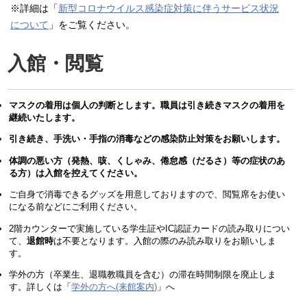
※詳細は「
新型コロナウイルス感染症対策に伴うサービス状況
について
」をご覧ください。
入館・閲覧
マスクの着用は個人の判断とします。職員は
引き続きマスクの着用を
継続いたします。
引き続き、手洗い・手指の消毒などの感染防止対策をお願いします。
体調の悪い方（発熱、咳、くしゃみ、倦怠感（だるさ）等の症状のあ
る方）は入館を控えてください。
ご自身で消毒できるグッズを用意しておりますので、閲覧席をお使い
になる前などにご利用ください。
2階カウンターで実施している学生証やIC認証カードの読み取りについ
て、
退館時
は不要となります。入館の際のみ読み取りをお願いしま
す。
学外の方（卒業生、退職教職員を含む）の滞在時間制限を廃止しま
す。詳しくは「
学外の方へ(来館案内)
」へ