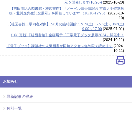
示を開催します(10/20-)
(2025-10-20)
【吉田南総合図書館・桂図書館】「ノーベル賞受賞記念:京都大学特別教
授・北川進先生記念展示」を開催しています （10/10-12/25）
(2025-10-
10)
【桂図書館・学内者対象】7-8月の臨時開館：7/19(土)、7/26(土)、8/2(土)
9:00～17:00
(2025-07-01)
(10/1更新)【桂図書館】企画展示「工学電子ブック展示2024」開催中！
(2024-10-11)
【電子ブック】講談社の人気図書が同時アクセス無制限で読めます
(2024-
10-11)
お知らせ
最新記事の詳細
月別一覧