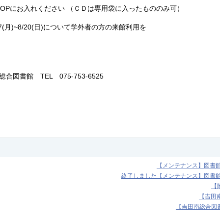
ROPにお入れください （ＣＤは専用袋に入ったもののみ可）
(月)~8/20(日)について学外者の方の来館利用を
書館 TEL 075-753-6525
【メンテナンス】図書館機
終了しました【メンテナンス】図書館機
【
【吉田南
【吉田南総合図書館】