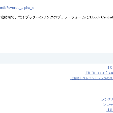
p/erdb?c=erdb_alpha_e
検索結果で、電子ブックへのリンクのプラットフォームに"Ebook Centra
【図
【復旧しました】Ga
【重要】ジャパンナレッジのリニ
【メンテナンス】
【メンテナンス
【図