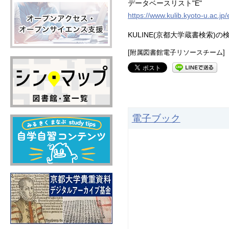
データベースリスト"E"
https://www.kulib.kyoto-u.ac.j
KULINE(京都大学蔵書検索)の
[附属図書館電子リソースチーム]
電子ブック