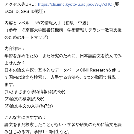
アクセス先URL：
https://cls.iimc.kyoto-u.ac.jp/x/WQ7cHC
(要
ECS-ID, SPS-ID認証）
内容とレベル ※(2)情報入手（初級・中級）
（参考 ※京都大学図書館機構 学術情報リテラシー教育支援
のためのルートマップ）
内容詳細：
学習を深めるため、また研究のために、日本語論文を読んでみ
ませんか？
日本の論文を探す基本的なデータベースCiNii Researchを使っ
て国内の論文を検索し、入手する方法を、3つの動画で解説し
ます。
(1)さまざまな学術情報源(約6分)
(2)論文の検索(約8分)
(3)論文本文の入手(約7分)
こんな方におすすめ：
論文をまだ検索したことがない・学習や研究のために論文を読
みはじめる方。学部1～3回生など。