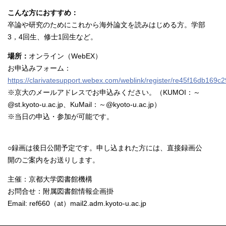
こんな方におすすめ：
卒論や研究のためにこれから海外論文を読みはじめる方。学部
3，4回生、修士1回生など。
場所：
オンライン（WebEX）
お申込みフォーム：
https://clarivatesupport.webex.com/weblink/register/re45f16db16
※京大のメールアドレスでお申込みください。（KUMOI：～
@st.kyoto-u.ac.jp、KuMail：～@kyoto-u.ac.jp）
※当日の申込・参加が可能です。
○録画は後日公開予定です。申し込まれた方には、直接録画公
開のご案内をお送りします。
主催：京都大学図書館機構
お問合せ：附属図書館情報企画掛
Email: ref660（at）mail2.adm.kyoto-u.ac.jp