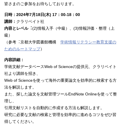
皆さまのご参加をお待ちしております。
日時：2024年7月18日(木) 17：00-18：00
講師：
クラリベイト社
内容とレベル︓
(2)情報入手（中級）、(3)情報評価・整理（上
級）
（参考︓京都大学図書館機構
学術情報リテラシー教育⽀援の
ためのルートマップ
）
内容詳細：
学術文献データベースWeb of Scienceの提供元、クラリベイト
社より講師を招き、
Web of Scienceを使って海外の重要論文を効率的に検索する方
法を解説します。
また、探した論文を文献管理ツールEndNote Onlineを使って整
理し、
引用文献リストを自動的に作成する方法も解説します。
研究に必要な文献の検索と管理を効率的に進めるコツをぜひ習
得してください。