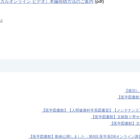
deo（メディカルオンライン ビデオ）本編視聴方法のご案内
(pdf)
稿）
【復旧しま
【医学図書館
【医学図書館】【人間健康科学系図書室】【メンテナンス】医学
【医学図書館】文献取り寄せ
【医学図書館】文
【医学図書館】動画公開しました：第8回 医学系DBオンライン講習会