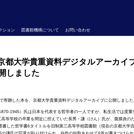
クション
図書館機構について
お問い合わせ
京都大学貴重資料デジタルアーカイブ
開しました
で寄贈した本を、京都大学貴重資料デジタルアーカイブに公開しました
 1870-1945）氏は日本を代表する哲学者の一人ですが、私生活では
第三高等学校の卒業を間近に控えていた長男・謙（けん）氏が、腹膜炎のた
と墨書した哲学書6タイトルを旧制第三高等学校図書館（現在の京都大学
姿の謙氏の写真が貼り付けられ、自作の短歌あわせて6首が書きつけら