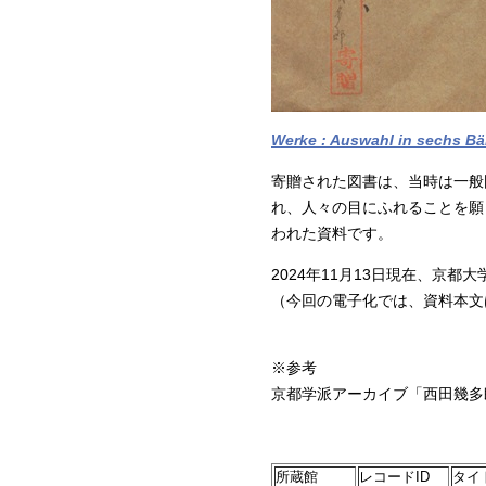
Werke : Auswahl in sechs B
寄贈された図書は、当時は一般
れ、人々の目にふれることを願
われた資料です。
2024年11月13日現在、京都
（今回の電子化では、資料本文
※参考
京都学派アーカイブ「西田幾多
所蔵館
レコードID
タイ