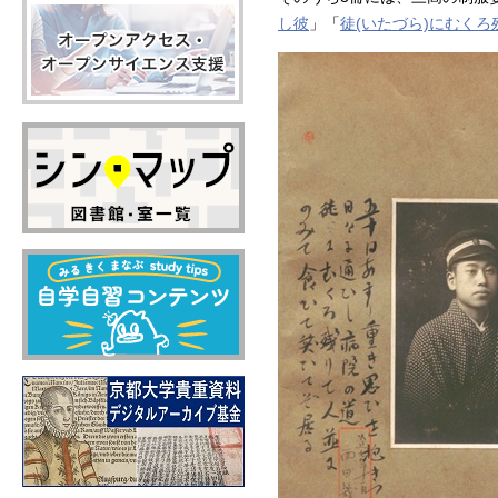
し彼
」「
徒(いたづら)にむく