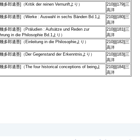
多郎遺墨]（Kritik der reinen Vernunftより）
210||||179||三
高洋
多郎遺墨]（Werke : Auswahl in sechs Bänden Bd.1よ
210||||180||三
高洋
多郎遺墨]（Präludien : Aufsätze und Reden zur
210||||181||三
ührung in die Philosophie Bd.1より）
高洋
多郎遺墨]（Einleitung in die Philosophieより）
210||||182||三
高洋
幾多郎遺墨]（Der Gegenstand der Erkenntnisより）
210||||183||三
高洋
多郎遺墨]（The four historical conceptions of beingよ
210||||184||三
高洋