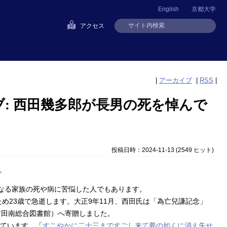
English
京都大学
アクセス
|
アーカイブ
|
RSS
|
: 西田幾多郎が長男の死を悼んで
投稿日時：2024-11-13
(
2549 ヒット
)
。
度重なる家族の死や病に苦悩した人でもあります。
め23歳で急逝します。大正9年11月、西田氏は「為亡兒謙記念」
吉田南総合図書館）へ寄贈しました。
れています。「
すこやかに二十三まですごし来て夢の如くに消え失せ