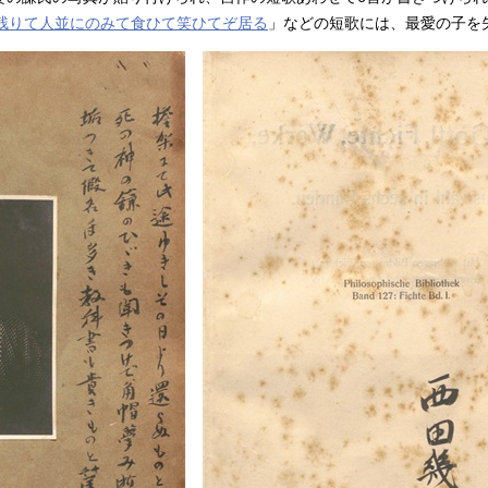
ろ残りて人並にのみて食ひて笑ひてぞ居る
」などの短歌には、最愛の子を