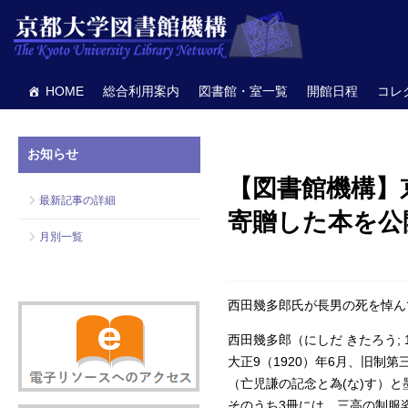
HOME
総合利用案内
図書館・室一覧
開館日程
コレ
お知らせ
【図書館機構】
最新記事の詳細
寄贈した本を公
月別一覧
西田幾多郎氏が長男の死を悼ん
西田幾多郎（にしだ きたろう;
大正9（1920）年6月、旧制
（亡児謙の記念と為(な)す）
そのうち3冊には、三高の制服