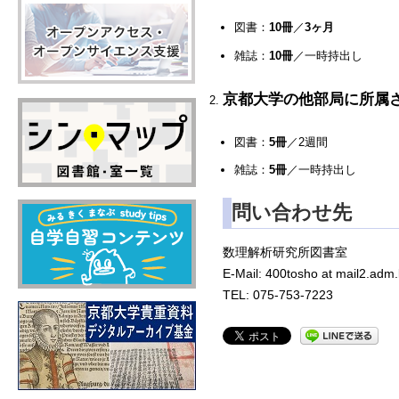
図書：
10冊
／
3ヶ月
雑誌：
10冊
／一時持出し
京都大学の他部局に所属
図書：
5冊
／2週間
雑誌：
5冊
／一時持出し
問い合わせ先
数理解析研究所図書室
E-Mail: 400tosho at mail2.adm.
TEL: 075-753-7223