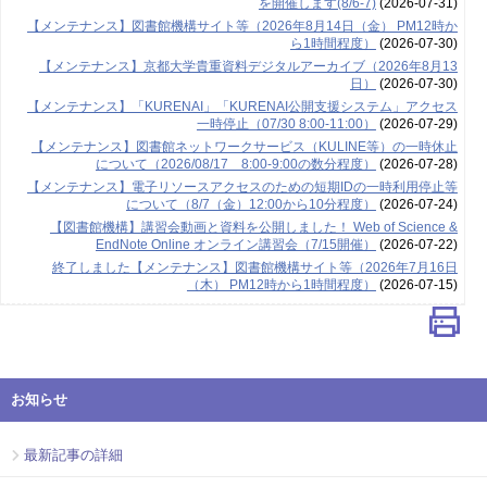
を開催します(8/6-7)
(2026-07-31)
【メンテナンス】図書館機構サイト等（2026年8月14日（金） PM12時か
ら1時間程度）
(2026-07-30)
【メンテナンス】京都大学貴重資料デジタルアーカイブ（2026年8月13
日）
(2026-07-30)
【メンテナンス】「KURENAI」「KURENAI公開支援システム」アクセス
一時停止（07/30 8:00-11:00）
(2026-07-29)
【メンテナンス】図書館ネットワークサービス（KULINE等）の一時休止
について（2026/08/17 8:00-9:00の数分程度）
(2026-07-28)
【メンテナンス】電子リソースアクセスのための短期IDの一時利用停止等
について（8/7（金）12:00から10分程度）
(2026-07-24)
【図書館機構】講習会動画と資料を公開しました！ Web of Science &
EndNote Online オンライン講習会（7/15開催）
(2026-07-22)
終了しました【メンテナンス】図書館機構サイト等（2026年7月16日
（木） PM12時から1時間程度）
(2026-07-15)
お知らせ
最新記事の詳細