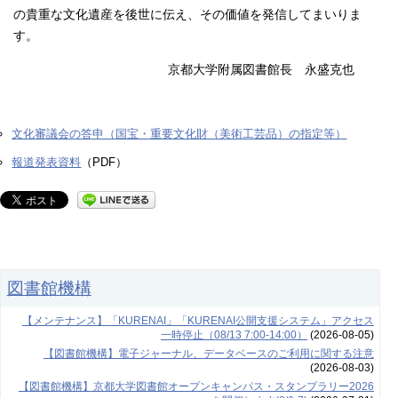
の貴重な文化遺産を後世に伝え、その価値を発信してまいりま
す。
京都大学附属図書館長 永盛克也
文化審議会の答申（国宝・重要文化財（美術工芸品）の指定等）
報道発表資料
（PDF）
図書館機構
【メンテナンス】「KURENAI」「KURENAI公開支援システム」アクセス
一時停止（08/13 7:00-14:00）
(2026-08-05)
【図書館機構】電子ジャーナル、データベースのご利用に関する注意
(2026-08-03)
【図書館機構】京都大学図書館オープンキャンパス・スタンプラリー2026