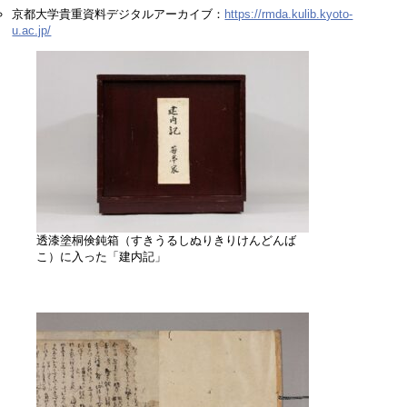
京都大学貴重資料デジタルアーカイブ：
https://rmda.kulib.kyoto-
u.ac.jp/
透漆塗桐倹鈍箱（すきうるしぬりきりけんどんば
こ）に入った「建内記」