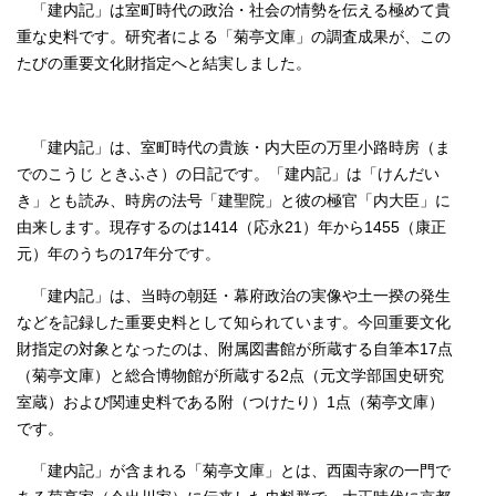
「建内記」は室町時代の政治・社会の情勢を伝える極めて貴
重な史料です。研究者による「菊亭文庫」の調査成果が、この
たびの重要文化財指定へと結実しました。
「建内記」は、室町時代の貴族・内大臣の万里小路時房（ま
でのこうじ ときふさ）の日記です。「建内記」は「けんだい
き」とも読み、時房の法号「建聖院」と彼の極官「内大臣」に
由来します。現存するのは1414（応永21）年から1455（康正
元）年のうちの17年分です。
「建内記」は、当時の朝廷・幕府政治の実像や土一揆の発生
などを記録した重要史料として知られています。今回重要文化
財指定の対象となったのは、附属図書館が所蔵する自筆本
17
点
（菊亭文庫）と総合博物館が所蔵する
2
点（元文学部国史研究
室蔵）および関連史料である附（つけたり）
1
点（菊亭文庫）
です。
「建内記」が含まれる「菊亭文庫」とは、西園寺家の一門で