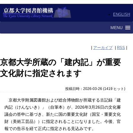
ENGLISH
MENU
|
アーカイブ
|
RSS
|
京都大学所蔵の「建内記」が重要
文化財に指定されます
投稿日時：2026-03-26
(
1419 ヒット
)
京都大学附属図書館および総合博物館が所蔵する古記録「建
内記（けんないき）」（自筆本）が、2026年3月26日の文化審
議会の答申に基づき、新たに国の重要文化財（国宝・重要文化
財（美術工芸品））に指定されることになりました。今後、官
報での告示を経て正式に指定される見込みです。