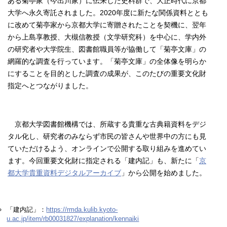
ある菊亭家（今出川家）に伝来した史料群で、大正時代に京都
大学へ永久寄託されました。
2020
年度に新たな関係資料ととも
に改めて菊亭家から京都大学に寄贈されたことを契機に、翌年
から上島享教授、大槻信教授（文学研究科）を中心に、学内外
の研究者や大学院生、図書館職員等が協働して「菊亭文庫」の
網羅的な調査を行っています。「菊亭文庫」の全体像を明らか
にすることを目的とした調査の成果が、このたびの重要文化財
指定へとつながりました。
京都大学図書館機構では、所蔵する貴重な古典籍資料をデジ
タル化し、研究者のみならず市民の皆さんや世界中の方にも見
ていただけるよう、オンラインで公開する取り組みを進めてい
ます。今回重要文化財に指定される「建内記」も、新たに「
京
都大学貴重資料デジタルアーカイブ
」から公開を始めました。
「建内記」：
https://rmda.kulib.kyoto-
u.ac.jp/item/rb00031827/explanation/kennaiki