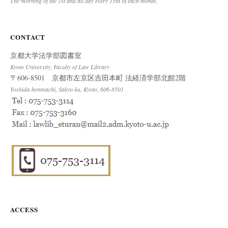
The morning of the 1st and all day every 15th of each month.
CONTACT
京都大学法学部図書室
Kyoto University, Faculty of Law Library
〒606-8501 京都市左京区吉田本町 法経済学部北館2階
Yoshida-honmachi, Sakyo-ku, Kyoto, 606-8501
ACCESS