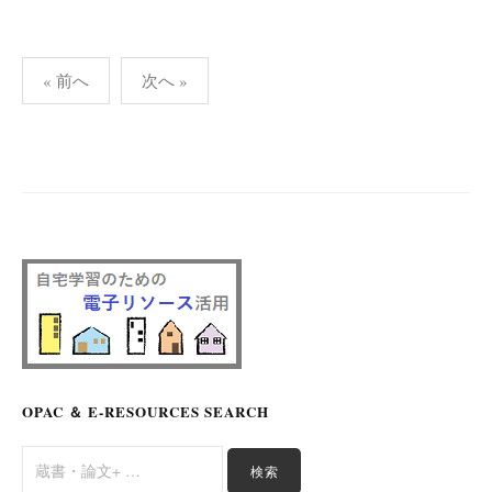
投
« 前へ
次へ »
稿
の
ペ
ー
ジ
送
り
OPAC ＆ E-RESOURCES SEARCH