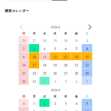
開室カレンダー
2026.8
PREV
NEXT
日
月
火
水
木
金
土
26
27
28
29
30
31
1
7
2
3
4
5
6
8
9
10
11
12
13
14
15
16
17
18
19
20
21
22
23
24
25
26
27
28
29
30
31
1
2
3
4
5
2026.9
日
月
火
水
木
金
土
30
31
1
2
3
4
5