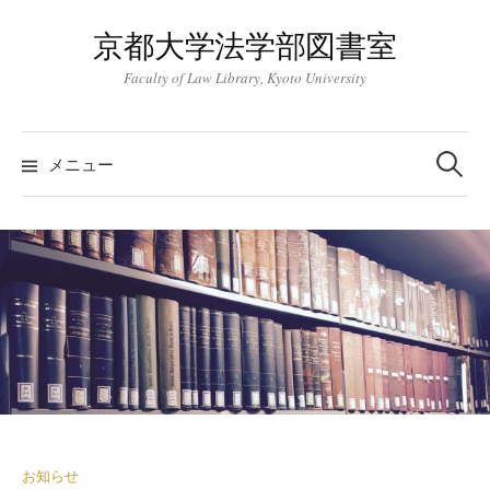
コ
京都大学法学部図書室
ン
テ
Faculty of Law Library, Kyoto University
ン
ツ
検
索:
へ
メニュー
ス
キ
ッ
プ
お知らせ