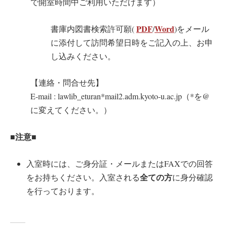
で開室時間中ご利用いただけます）
PDF
Word
書庫内図書検索許可願(
/
)をメール
に添付して訪問希望日時をご記入の上、お申
し込みください。
【連絡・問合せ先】
E-mail : lawlib_eturan*mail2.adm.kyoto-u.ac.jp（*を@
に変えてください。）
■注意■
入室時には、ご身分証・メールまたはFAXでの回答
全ての方
をお持ちください。入室される
に身分確認
を行っております。