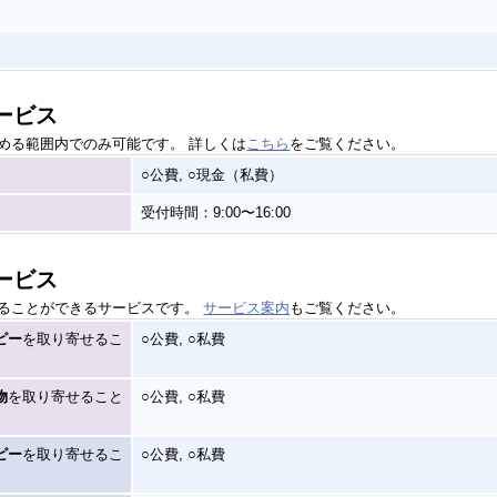
ービス
める範囲内でのみ可能です。 詳しくは
こちら
をご覧ください。
○公費, ○現金（私費）
受付時間：9:00〜16:00
ービス
ることができるサービスです。
サービス案内
もご覧ください。
ピー
を取り寄せるこ
○公費, ○私費
物
を取り寄せること
○公費, ○私費
ピー
を取り寄せるこ
○公費, ○私費