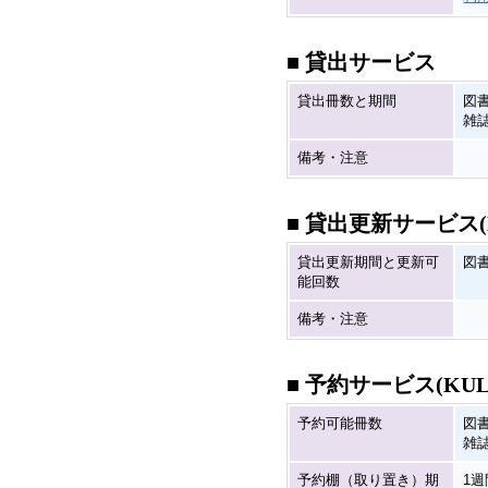
■ 貸出サービス
貸出冊数と期間
図書
雑誌
備考・注意
■ 貸出更新サービス(
貸出更新期間と更新可
図
能回数
備考・注意
■ 予約サービス(KU
予約可能冊数
図
雑
予約棚（取り置き）期
1週