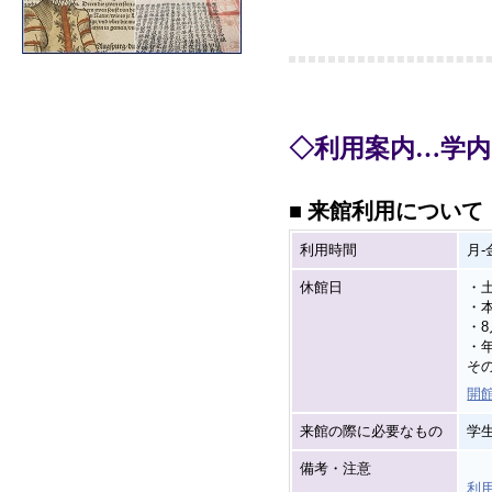
◇利用案内…学
■ 来館利用について
利用時間
月-金
休館日
・
・
・
・年
そ
開
来館の際に必要なもの
学
備考・注意
利