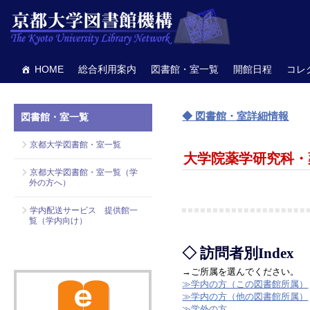
HOME
総合利用案内
図書館・室一覧
開館日程
コレ
◆ 図書館・室詳細情報
図書館・室一覧
京都大学図書館・室一覧
大学院薬学研究科・
京都大学図書館・室一覧（学
外の方へ）
学内配送サービス 提供館一
覧（学内向け）
◇ 訪問者別Index
→ご所属を選んでください。
≫学内の方（この図書館所属）
≫学内の方（他の図書館所属）
≫学外の方