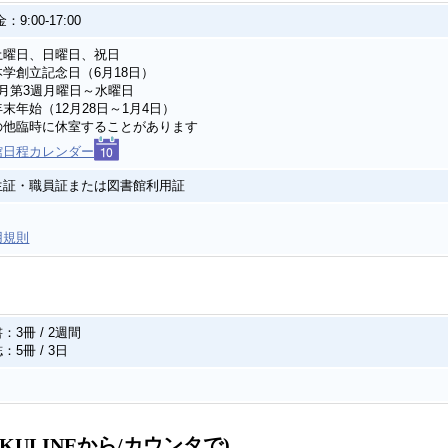
：9:00-17:00
土曜日、日曜日、祝日
本学創立記念日（6月18日）
8月第3週月曜日～水曜日
末年始（12月28日～1月4日）
の他臨時に休室することがあります
館日程カレンダー
生証・職員証または図書館利用証
用規則
：3冊 / 2週間
：5冊 / 3日
KULINEから/カウンタで)