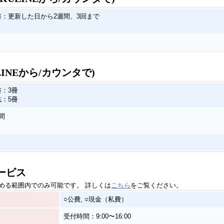
書：更新した日から2週間、3回まで
LINEから/カウンタで)
書：3冊
誌：5冊
間
ービス
める範囲内でのみ可能です。 詳しくは
こちら
をご覧ください。
○公費, ○現金（私費）
受付時間：9:00〜16:00