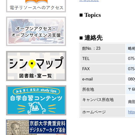
■ Topics
■ 連絡先
館No.：23
略
TEL
075
FAX
075
e-mail
080
所在地
〒6
キャンパス所在地
南
ホームページ
htt