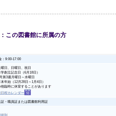
内：この図書館に所属の方
：9:00-17:00
土曜日、日曜日、祝日
本学創立記念日（6月18日）
8月第3週月曜日～水曜日
末年始（12月28日～1月4日）
の他臨時に休室することがあります
館日程カレンダー
生証・職員証または図書館利用証
用規則