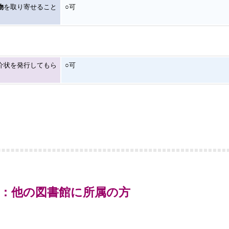
物
を取り寄せること
○可
介状を発行してもら
○可
内：他の図書館に所属の方