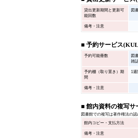
貸出更新期間と更新可
図
能回数
備考・注意
■ 予約サービス(KU
予約可能冊数
図
雑
予約棚（取り置き）期
1週
間
備考・注意
■ 館内資料の複写サ
図書館での複写は著作権法の認
館内コピー・支払方法
備考・注意