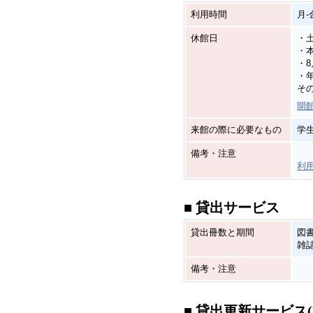
利用時間
月-金
休館日
・
・
・
・年
そ
開
来館の際に必要なもの
学
備考・注意
利
■ 貸出サービス
貸出冊数と期間
図書
雑誌
備考・注意
■ 貸出更新サービス(