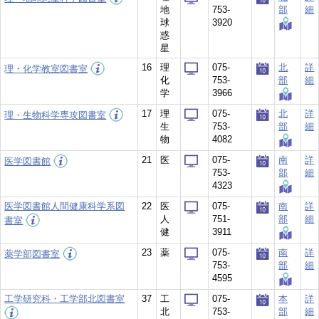
地
753-
部
細
球
3920
惑
星
16
理
075-
北
詳
理・化学教室図書室
化
753-
部
細
学
3966
17
理
075-
北
詳
理・生物科学専攻図書室
生
753-
部
細
物
4082
21
医
075-
南
詳
医学図書館
753-
部
細
4323
医学図書館人間健康科学系図
22
医
075-
南
詳
人
751-
部
細
書室
健
3911
23
薬
075-
南
詳
薬学部図書室
753-
部
細
4595
工学研究科・工学部北図書室
37
工
075-
本
詳
北
753-
部
細