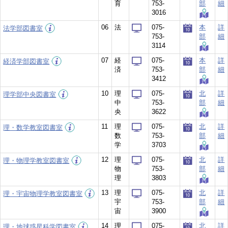
育
753-
部
細
3016
06
法
075-
本
詳
法学部図書室
753-
部
細
3114
07
経
075-
本
詳
経済学部図書室
済
753-
部
細
3412
10
理
075-
北
詳
理学部中央図書室
中
753-
部
細
央
3622
11
理
075-
北
詳
理・数学教室図書室
数
753-
部
細
学
3703
12
理
075-
北
詳
理・物理学教室図書室
物
753-
部
細
理
3803
13
理
075-
北
詳
理・宇宙物理学教室図書室
宇
753-
部
細
宙
3900
14
理
075-
北
詳
理・地球惑星科学図書室