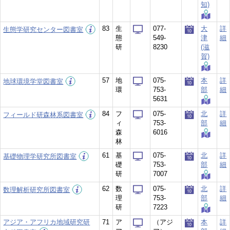
知)
83
生
077-
大
詳
生態学研究センター図書室
態
549-
津
細
研
8230
(滋
賀)
57
地
075-
本
詳
地球環境学堂図書室
環
753-
部
細
5631
84
フ
075-
北
詳
フィールド研森林系図書室
ィ
753-
部
細
森
6016
林
61
基
075-
北
詳
基礎物理学研究所図書室
礎
753-
部
細
研
7007
62
数
075-
北
詳
数理解析研究所図書室
理
753-
部
細
研
7223
アジア・アフリカ地域研究研
71
ア
（アジ
本
詳