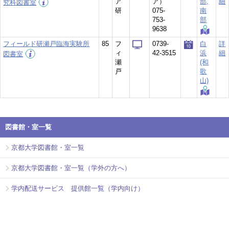
ア
ア）
部,
細
究科図書室
研
075-
南
753-
部
9638
フィールド研瀬戸臨海実験所
85
フ
0739-
白
詳
ィ
42-3515
浜
細
図書室
瀬
(和
戸
歌
山)
図書館・室一覧
京都大学図書館・室一覧
京都大学図書館・室一覧（学外の方へ）
学内配送サービス 提供館一覧（学内向け）