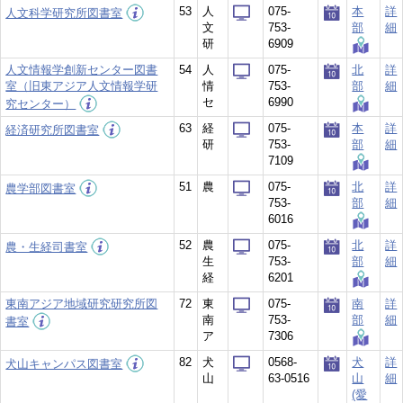
53
人
075-
本
詳
人文科学研究所図書室
文
753-
部
細
研
6909
人文情報学創新センター図書
54
人
075-
北
詳
室（旧東アジア人文情報学研
情
753-
部
細
セ
6990
究センター）
63
経
075-
本
詳
経済研究所図書室
研
753-
部
細
7109
51
農
075-
北
詳
農学部図書室
753-
部
細
6016
52
農
075-
北
詳
農・生経司書室
生
753-
部
細
経
6201
東南アジア地域研究研究所図
72
東
075-
南
詳
南
753-
部
細
書室
ア
7306
82
犬
0568-
犬
詳
犬山キャンパス図書室
山
63-0516
山
細
(愛