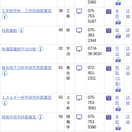
5360
工学研究科・工学部南図書室
38
工
075-
本
詳
南
753-
部
細
5187
40
桂
075-
桂
詳
桂図書館
383-
細
2344
02
宇
0774-
宇
詳
附属図書館宇治分館
治
38-3010
治
細
複合原子力科学研究所図書室
81
複
072-
熊
詳
合
451-
取
細
研
2311
(大
阪)
エネルギー科学研究科図書室
55
エ
075-
本
詳
ネ
753-
部
細
科
3591
56
情
075-
本
詳
情報学研究科図書室
報
753-
部
細
学
5390