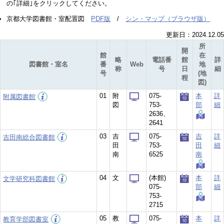
の｢詳細｣をクリックしてください。
京都大学図書館・室配置図
PDF版
/
シン・マップ（ブラウザ版）
更新日：2024.12.05
所
開
館
在
略
電話番
館
詳
図書館・室名
番
Web
地
称
号
日
細
号
(地
程
図)
01
附
075-
本
詳
附属図書館
図
753-
部
細
2636、
2641
03
吉
075-
吉
詳
吉田南総合図書館
田
753-
田
細
南
6525
南
04
文
(本館)
本
詳
文学研究科図書館
075-
部
細
753-
2715
05
教
075-
本
詳
教育学部図書室