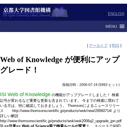
ENGLISH
MENU
|
アーカイブ
|
RSS
|
Web of Knowledge が便利にアップ
グレード！
投稿日時：2006-07-19
(
5993 ヒット
)
ISI Web of Knowledge
の機能がアップグレードしました！ 検索
記号が変わるなど重要な更新も含まれています。 今までの検索に慣れて
いる方は、特に確認しておきましょう。 Thomsonによるニュースリリー
ス http://www.thomsonscientific.jp/products/wok/new/20060714/ より
詳しい解説
http://www.thomsonscientific.jp/products/wok/wok2006q2_upgrade_jpn.pdf
1) >>注意<< Web of Science等で検索ルールが変更！
スペースでAND