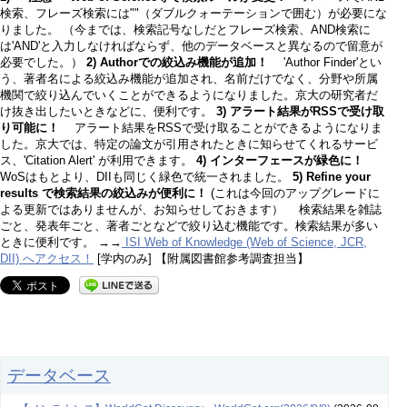
検索、フレーズ検索には""（ダブルクォーテーションで囲む）が必要にな
りました。 （今までは、検索記号なしだとフレーズ検索、AND検索に
は'AND'と入力しなければならず、他のデータベースと異なるので留意が
必要でした。）
2) Authorでの絞込み機能が追加！
'Author Finder'とい
う、著者名による絞込み機能が追加され、名前だけでなく、分野や所属
機関で絞り込んでいくことができるようになりました。京大の研究者だ
け抜き出したいときなどに、便利です。
3) アラート結果がRSSで受け取
り可能に！
アラート結果をRSSで受け取ることができるようになりま
した。京大では、特定の論文が引用されたときに知らせてくれるサービ
ス、'Citation Alert' が利用できます。
4) インターフェースが緑色に！
WoSはもとより、DIIも同じく緑色で統一されました。
5) Refine your
results で検索結果の絞込みが便利に！
(これは今回のアップグレードに
よる更新ではありませんが、お知らせしておきます） 検索結果を雑誌
ごと、発表年ごと、著者ごとなどで絞り込む機能です。検索結果が多い
ときに便利です。 →→
ISI Web of Knowledge (Web of Science, JCR,
DII) へアクセス！
[学内のみ] 【附属図書館参考調査担当】
データベース