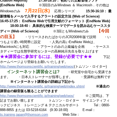
Citation Reports) 17:30-18:10： 初めての文献管理ソフト
(EndNote Web)
※3回目のみWindows ＆ Macintosh．その他は
7月22日(水)
Windowsのみ
応用シリーズ
15:30-16:10： 最
新情報をメールで入手するアラートの設定方法 (Web of Science)
16:45-17:25： EndNote Webで引用文献のフォーマット (EndNote Web)
18:00-18:40： 具体的な検索テーマでデータを読み込むケーススタ
【今回
ディー (Web of Science)
※3回ともWindowsのみ
の目玉】
・リリースされたばかりのJCR2008年版で説明 ・い
つもより遅い時間帯に設定 ・人気の高いEndNote Webは、
Macintoshにも対応 ・アラートのみの上級編を企画 ・ケースス
タディーでは生態学研究センターの高林純示先生を取り上げます
★★講習会に参加するには、登録が必要です★★
下記
ホームページより登録をお願いいたします。
http://www.thomsonscientific.jp/training/web/wos/
(トムソン・ロイター)
インターネット講習会とは?
・研究室や自宅から受講でき
ます。 ・日本人トレーナーが指導します。 ・受講料は無料です
※インターネット講習会の詳細は下記から
http://www.thomsonscientific.jp/training/web/index.shtml
※過去の
講習会の録音版も観ることができます
http://www.thomsonscientific.jp/training/web/wos/
※ご質問は、下
記までお願い致します トムソン・ロイター サイエンティフィ
ックビジネス トレーニング & テクニカルサポート Tel：0800-
888-8855 または 03-5218-6164 (9:30-18:00) E-mail：
ts.training.japan@thomson.com
Web Site：