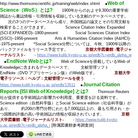
Web of
http://www.thomsonscientific.jp/training/web/index.shtml ●
Science（WoS）とは?
1900年からのおよそ9,300の重要学術
雑誌から書誌情報・引用情報を収録している文献のデータベースです。
次の3つのデータベースから成り、外国雑誌の論文とその引用文献を
検索することができます。 Science Citation Index Expanded
(SCI-EXPANDED)--1900-present Social Sciences Citation Index
(SSCI)--1956-present Arts & Humanities Citation Index (A&HCI)-
-1975-present *Social Science分野については、今秋、1900年以降の
バックファイルをリリース予定です。
京都大学図書館 -電子ジャ
ーナルリスト-
-
https://www.kulib.kyoto-u.ac.jp/erdb?c=erdb_alpha_w
EndNote Webとは?
●
Web of Scienceを搭載しているWeb of
Knowledgeに含まれるデータベースで、 文献管理ソフト
EndNote（DVD アプリケーション版）のWeb版です。
京都大学
電子リソース：ヘルプ：文献管理ツールを使う
-
Journal Citation
https://www.kulib.kyoto-u.ac.jp/erdb/13511
●
Reports [ISI Web of Knowledge] とは?
Thomson Reuters
社が提供する学術雑誌の影響力や利用度、重要度を計る資料です。
Science edition（自然科学版）とSocial Science edition（社会科学版）が
あり、 約200の専門分野にわたる7,000誌以上の、最も引用され・か
つ国際的評価の高い学術雑誌の情報が収録されています。
京都
大学図書館 -電子ジャーナルリスト-
-
https://www.kulib.kyoto-
u.ac.jp/erdb?c=erdb_alpha_j
[附属図書館参考調査掛]