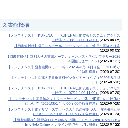
図書館機構
【メンテナンス】「KURENAI」「KURENAI公開支援システム」アクセス
一時停止（08/13 7:00-14:00）
(2026-08-05)
【図書館機構】電子ジャーナル、データベースのご利用に関する注意
(2026-08-03)
【図書館機構】京都大学図書館オープンキャンパス・スタンプラリー2026
を開催します(8/6-7)
(2026-07-31)
【メンテナンス】図書館機構サイト等（2026年8月14日（金） PM12時か
ら1時間程度）
(2026-07-30)
【メンテナンス】京都大学貴重資料デジタルアーカイブ（2026年8月13
日）
(2026-07-30)
【メンテナンス】「KURENAI」「KURENAI公開支援システム」アクセス
一時停止（07/30 8:00-11:00）
(2026-07-29)
【メンテナンス】図書館ネットワークサービス（KULINE等）の一時休止
について（2026/08/17 8:00-9:00の数分程度）
(2026-07-28)
【メンテナンス】電子リソースアクセスのための短期IDの一時利用停止等
について（8/7（金）12:00から10分程度）
(2026-07-24)
【図書館機構】講習会動画と資料を公開しました！ Web of Science &
EndNote Online オンライン講習会（7/15開催）
(2026-07-22)