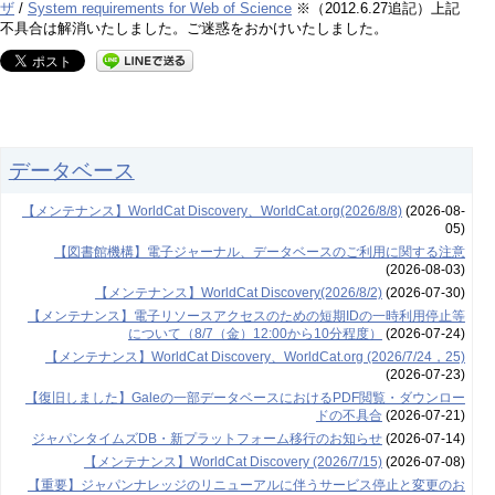
ザ
/
System requirements for Web of Science
※（2012.6.27追記）上記
不具合は解消いたしました。ご迷惑をおかけいたしました。
データベース
【メンテナンス】WorldCat Discovery、WorldCat.org(2026/8/8)
(2026-08-
05)
【図書館機構】電子ジャーナル、データベースのご利用に関する注意
(2026-08-03)
【メンテナンス】WorldCat Discovery(2026/8/2)
(2026-07-30)
【メンテナンス】電子リソースアクセスのための短期IDの一時利用停止等
について（8/7（金）12:00から10分程度）
(2026-07-24)
【メンテナンス】WorldCat Discovery、WorldCat.org (2026/7/24，25)
(2026-07-23)
【復旧しました】Galeの一部データベースにおけるPDF閲覧・ダウンロー
ドの不具合
(2026-07-21)
ジャパンタイムズDB・新プラットフォーム移行のお知らせ
(2026-07-14)
【メンテナンス】WorldCat Discovery (2026/7/15)
(2026-07-08)
【重要】ジャパンナレッジのリニューアルに伴うサービス停止と変更のお