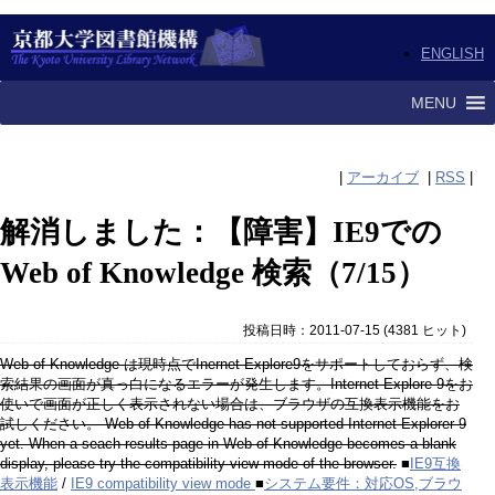
ENGLISH
MENU
|
アーカイブ
|
RSS
|
解消しました：【障害】IE9での
Web of Knowledge 検索（7/15）
投稿日時：2011-07-15
(
4381 ヒット
)
Web of Knowledge は現時点でInernet Explore9をサポートしておらず、検
索結果の画面が真っ白になるエラーが発生します。Internet Explore 9をお
使いで画面が正しく表示されない場合は、ブラウザの互換表示機能をお
試しください。 Web of Knowledge has not supported Internet Explorer 9
yet. When a seach results page in Web of Knowledge becomes a blank
display, please try the compatibility view mode of the browser.
■
IE9互換
表示機能
/
IE9 compatibility view mode
■
システム要件：対応OS,ブラウ