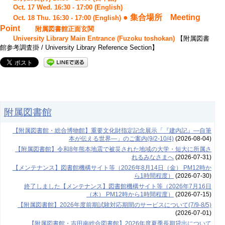
Oct. 17 Wed. 16:30 - 17:00 (English)
● 集合場所 Meeting
Oct. 18 Thu. 16:30 - 17:00 (English)
Point
附属図書館正面玄関
University Library Main Entrance (Fuzoku toshokan)
【附属図書
館参考調査掛 / University Library Reference Section】
附属図書館
【附属図書館・総合博物館】重要文化財指定記念展示「『建内記』―自筆
本が伝える世界―」のご案内(9/2-10/4)
(2026-08-04)
【附属図書館】令和8年熊本地震で被災された地域の大学・短大に所属さ
れるみなさまへ
(2026-07-31)
【メンテナンス】図書館機構サイト等（2026年8月14日（金） PM12時か
ら1時間程度）
(2026-07-30)
終了しました【メンテナンス】図書館機構サイト等（2026年7月16日
（木） PM12時から1時間程度）
(2026-07-15)
【附属図書館】2026年度前期試験対応期間のサービスについて(7/9-8/5)
(2026-07-01)
【附属図書館・吉田南総合図書館】2026年度夏季長期貸出について