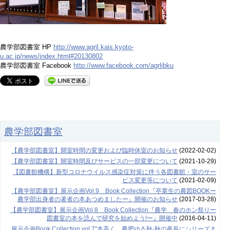
農学部図書室 HP
http://www.agril.kais.kyoto-
u.ac.jp/news/index.html#20130802
農学部図書室 Facebook
http://www.facebook.com/agrlibku
農学部図書室
【農学部図書室】開室時間の変更および臨時休室のお知らせ
(2022-02-02)
【農学部図書室】開室時間及びサービスの一部変更について
(2021-10-29)
【図書館機構】新型コロナウイルス感染症対策に伴う各図書館・室のサー
ビス変更等について
(2021-02-09)
【農学部図書室】展示企画Vol.9 Book Collection『卒業生の農図BOOKー
農学部出身者の著者の本あつめましたー』開催のお知らせ
(2017-03-28)
【農学部図書室】展示企画Vol.8 Book Collection『農学 春のホン祭りー
図書室の本を読んで研究を始めよう!ー』開催中
(2016-04-11)
展示企画Book Collection vol.7"本高く、農肥ゆる秋-秋の夜長にシリーズま