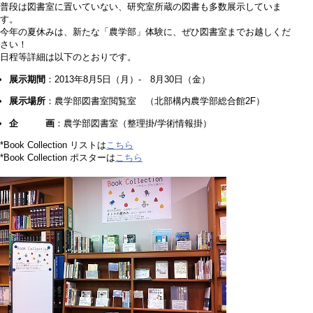
普段は図書室に置いていない、研究室所蔵の図書も多数展示していま
す。
今年の夏休みは、新たな「農学部」体験に、ぜひ図書室までお越しくだ
さい！
日程等詳細は以下のとおりです。
展示期間
：2013年8月5日（月）- 8月30日（金）
展示場所
：農学部図書室閲覧室 （北部構内農学部総合館2F）
企 画
：農学部図書室（整理掛/学術情報掛）
*Book Collection リストは
こちら
*Book Collection ポスターは
こちら