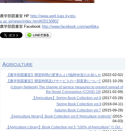
農学部図書室 HP
http://www.agril.kais.kyoto-
u.ac.jp/news/index.html#20130802
農学部図書室 Facebook
http://www.facebook.com/agrlibku
Agriculture
【農学部図書室】開室時間の変更および臨時休室のお知らせ
(2022-02-02)
【農学部図書室】開室時間及びサービスの一部変更について
(2021-10-29)
(Library Network) The change of service measures to prevent spread of
the Novel Coronavirus (COVID-19)
(2021-02-09)
【Agriculture】Spring Book Collection vol.9
(2017-03-28)
Spring Book Collection vol.8
(2016-04-11)
Autumn Book Collection vol.7
(2015-09-28)
【Agriculture library】Book Collection vol.6"Agriculture instincts"
(2015-
04-03)
【Agriculture Library】Book Collection vol.5 "100% of Agriculture" (1 Oct. -