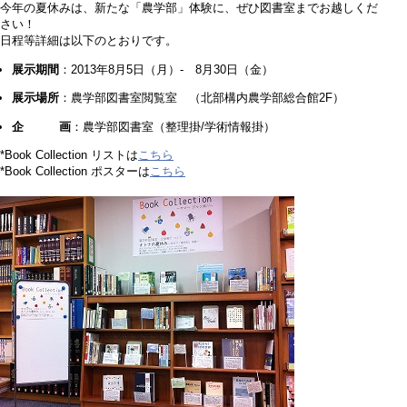
今年の夏休みは、新たな「農学部」体験に、ぜひ図書室までお越しくだ
さい！
日程等詳細は以下のとおりです。
展示期間
：2013年8月5日（月）- 8月30日（金）
展示場所
：農学部図書室閲覧室 （北部構内農学部総合館2F）
企 画
：農学部図書室（整理掛/学術情報掛）
*Book Collection リストは
こちら
*Book Collection ポスターは
こちら