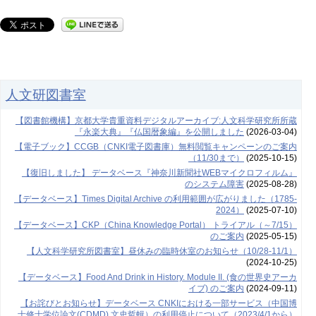
人文研図書室
【図書館機構】京都大学貴重資料デジタルアーカイブ:人文科学研究所所蔵
『永楽⼤典』『仏国暦象編』を公開しました
(2026-03-04)
【電子ブック】CCGB（CNKI電子図書庫）無料閲覧キャンペーンのご案内
（11/30まで）
(2025-10-15)
【復旧しました】 データベース『神奈川新聞社WEBマイクロフィルム』
のシステム障害
(2025-08-28)
【データベース】Times Digital Archive の利用範囲が広がりました（1785-
2024）
(2025-07-10)
【データベース】CKP（China Knowledge Portal） トライアル（～7/15）
のご案内
(2025-05-15)
【人文科学研究所図書室】昼休みの臨時休室のお知らせ（10/28-11/1）
(2024-10-25)
【データベース】Food And Drink in History. Module II. (食の世界史アーカ
イブ) のご案内
(2024-09-11)
【お詫びとお知らせ】データベース CNKIにおける一部サービス（中国博
士修士学位論文(CDMD) 文史哲輯）の利用停止について（2023/4/1から）