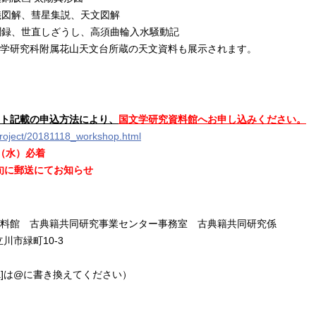
儀図解、彗星集説、天文図解
聞録、世直しざうし、高須曲輪入水騒動記
学研究科附属花山天文台所蔵の天文資料も展示されます。
ト記載の申込方法により、
国文学研究資料館へお申し込みください。
ijproject/20181118_workshop.html
日（水）必着
上旬に郵送にてお知らせ
料館 古典籍共同研究事業センター事務室 古典籍共同研究係
立川市緑町10-3
ac.jp（[a]は@に書き換えてください）