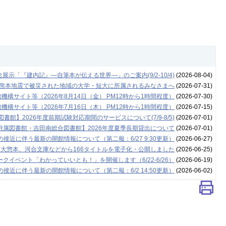
示「『建内記』―自筆本が伝える世界―」のご案内(9/2-10/4)
(2026-08-04)
年熊本地震で被災された地域の大学・短大に所属されるみなさまへ
(2026-07-31)
構サイト等（2026年8月14日（金） PM12時から1時間程度）
(2026-07-30)
構サイト等（2026年7月16日（木） PM12時から1時間程度）
(2026-07-15)
書館】2026年度前期試験対応期間のサービスについて(7/9-8/5)
(2026-07-01)
附属図書館・吉田南総合図書館】2026年度夏季長期貸出について
(2026-07-01)
接近に伴う最新の開館情報について（第二報：6/27 9:30更新）
(2026-06-27)
 大惣本、河合文庫などから166タイトルを電子化・公開しました
(2026-06-25)
クイベント「わかっていいとも！」を開催します（6/22-6/26）
(2026-06-19)
接近に伴う最新の開館情報について（第二報：6/2 14:50更新）
(2026-06-02)