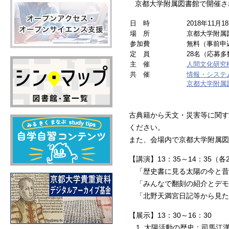
京都大学附属図書館で開催さ
日 時
2018年11月
場 所
京都大学附属
参加費
無料（事前申
定 員
28名（応募
主 催
人間文化研究
共 催
情報・システ
京都大学附属
古典籍から天文・災害等に関す
ください。
また、会場内で京都大学附属図
【講演】13：35～14：35（各
「歴史書に見る太陽の今と昔
「みんなで翻刻の紹介とデモ
「北野天満宮日記等から見た
【展示】13：30～16：30
1. 太陽活動の歴史：司馬江