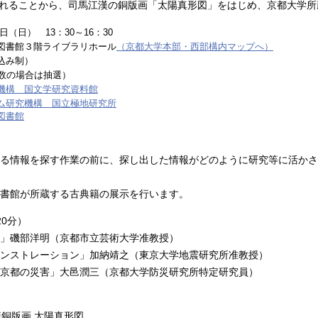
れることから、司馬江漢の銅版画「太陽真形図」をはじめ、京都大学所
18日（日） 13：30～16：30
図書館３階ライブラリホール
（京都大学本部・西部構内マップへ）
込み制）
多数の場合は抽選）
機構 国文学研究資料館
ム研究機構 国立極地研究所
図書館
る情報を探す作業の前に、探し出した情報がどのように研究等に活かさ
書館が所蔵する古典籍の展示を行います。
20分）
」磯部洋明（京都市立芸術大学准教授）
ンストレーション」加納靖之（東京大学地震研究所准教授）
京都の災害」大邑潤三（京都大学防災研究所特定研究員）
漢銅版画 太陽真形図