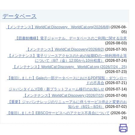
データベース
【メンテナンス】WorldCat Discovery、WorldCat.org(2026/8/8)
(2026-08-
05)
【図書館機構】電子ジャーナル、データベースのご利用に関する注意
(2026-08-03)
【メンテナンス】WorldCat Discovery(2026/8/2)
(2026-07-30)
【メンテナンス】電子リソースアクセスのための短期IDの一時利用停止等
について（8/7（金）12:00から10分程度）
(2026-07-24)
【メンテナンス】WorldCat Discovery、WorldCat.org (2026/7/24，25)
(2026-07-23)
【復旧しました】Galeの一部データベースにおけるPDF閲覧・ダウンロー
ドの不具合
(2026-07-21)
ジャパンタイムズDB・新プラットフォーム移行のお知らせ
(2026-07-14)
【メンテナンス】WorldCat Discovery (2026/7/15)
(2026-07-08)
【重要】ジャパンナレッジのリニューアルに伴うサービス停止と変更のお
知らせ（8/21～8/24）
(2026-07-02)
【復旧しました】EBSCOサービスへのアクセス不具合について
(2026-06-
24)