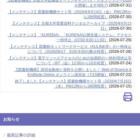
【図書館機構】京都大学図書館オープンキャンパス・スタンプラリー2026
を開催します(8/6-7)
(2026-07-31)
【メンテナンス】図書館機構サイト等（2026年8月14日（金） PM12時か
ら1時間程度）
(2026-07-30)
【メンテナンス】京都大学貴重資料デジタルアーカイブ（2026年8月13
日）
(2026-07-30)
【メンテナンス】「KURENAI」「KURENAI公開支援システム」アクセス
一時停止（07/30 8:00-11:00）
(2026-07-29)
【メンテナンス】図書館ネットワークサービス（KULINE等）の一時休止
について（2026/08/17 8:00-9:00の数分程度）
(2026-07-28)
【メンテナンス】電子リソースアクセスのための短期IDの一時利用停止等
について（8/7（金）12:00から10分程度）
(2026-07-24)
【図書館機構】講習会動画と資料を公開しました！ Web of Science &
EndNote Online オンライン講習会（7/15開催）
(2026-07-22)
終了しました【メンテナンス】図書館機構サイト等（2026年7月16日
（木） PM12時から1時間程度）
(2026-07-15)
お知らせ
最新記事の詳細