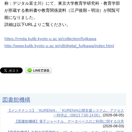
称：デジタル富士川）にて、東京大学教育学研究科・教育学部
が所蔵する教科書や教育関係資料（江戸後期～明治）が閲覧可
能になりました。
詳細は以下URLよりご覧ください。
https://rmda.kulib.kyoto-u.ac.jp/collection/fujikawa
http://www.kulib.kyoto-u.ac.jp/rdl/digital_fujikawa/index.html
図書館機構
【メンテナンス】「KURENAI」「KURENAI公開支援システム」アクセス
一時停止（08/13 7:00-14:00）
(2026-08-05)
【図書館機構】電子ジャーナル、データベースのご利用に関する注意
(2026-08-03)