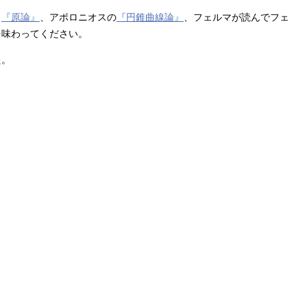
）
『原論』
、アポロニオスの
『円錐曲線論』
、フェルマが読んでフェ
を味わってください。
た。