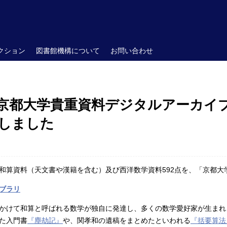
クション
図書館機構について
お問い合わせ
京都大学貴重資料デジタルアーカイブ
しました
和算資料（天文書や漢籍を含む）及び西洋数学資料592点を、「京都
ブラリ
かけて和算と呼ばれる数学が独自に発達し、多くの数学愛好家が生まれ
た入門書
『塵劫記』
や、関孝和の遺稿をまとめたといわれる
『
括要算法