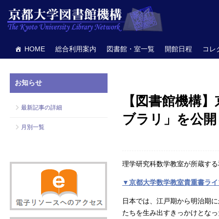
HOME
総合利用案内
図書館・室一覧
開館日程
コレ
お知らせ
【図書館機構】
最新記事の詳細
ブラリ」を公開
月別一覧
理学研究科数学教室が所蔵する
▼京都大学数学教室貴重書ライ
日本では、江戸期から明治期に
たちを生み出すきっかけとなっ