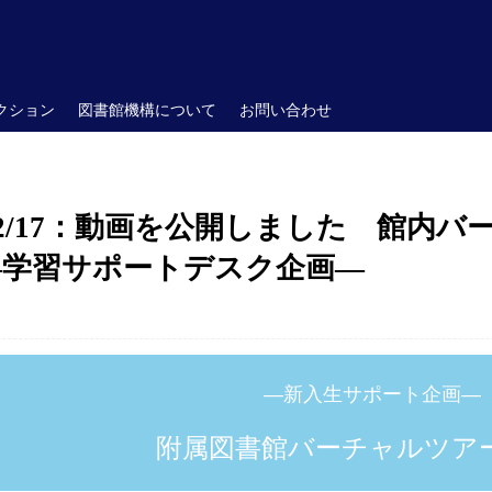
クション
図書館機構について
お問い合わせ
2/17：動画を公開しました 館内
）―学習サポートデスク企画―
―新入生サポート企画―
附属図書館バーチャルツアー