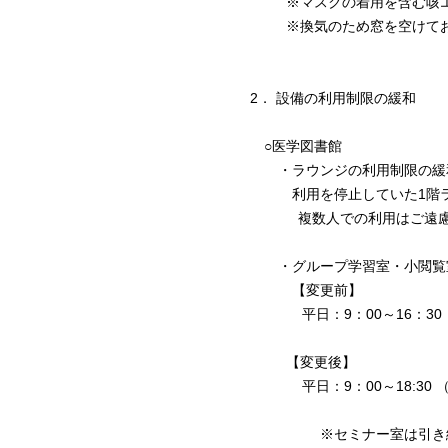
※マスクの着用を含む咳エ
※換気のため窓を空けてお
2． 設備の利用制限の緩和
○
医学
図書
館
・ラウンジの利用制限の緩
利用を停止していた1階ラ
複数人での利用はご遠慮
・グループ学習
室
・小閲覧
【変更前】
平日：9：00～16：30（
【変更後】
平日：9：00～18:30 （
※セミナー
室
は引き