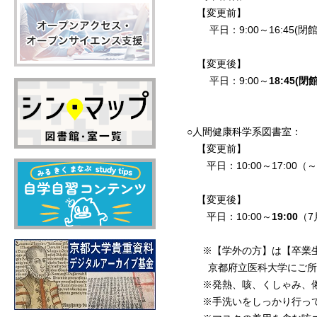
【変更前】
平日：9:00～16:45(閉館1
【変更後】
平日：9:00～
18:45(閉館
○
人間
健康
科学
系
図書
室
：
【変更前】
平日：10:00～17:00（
【変更後】
平日：10:00～
19:00
（7
※【学外の方】は【卒業生
京都府立医科大学にご所属
※発熱、咳、くしゃみ、倦怠
※手洗いをしっかり行って