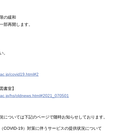
限の緩和
部再開します。
い。
.ac.jp/covid19.html#2
図書
室
】
u.ac.jp/hs/oldnews.html#2021_070501
況については下記のページで随時お知らせしております。
OVID-19）対策に伴うサービスの提供状況について