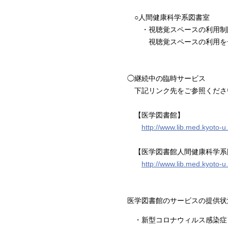
○
人間
健康
科学
系
図書
室
・視聴覚スペースの利用制
視聴覚スペースの利用を一
◯継続中の臨時サービス
下記リンク先をご参照くださ
【
医学
図書
館】
http://www.lib.med.kyoto-u
【
医学
図書
館
人間
健康
科学
系
http://www.lib.med.kyoto-
医学図書館のサービスの提供状
・新型コロナウィルス感染症（C