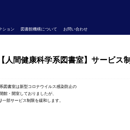
クション
図書館機構について
お問い合わせ
【人間健康科学系図書室】サービス制限
系
図書
室
は新型コロナウイルス感染
防止の
開館・開
室
しておりましたが、
り
一部サービス制限を緩和します
。