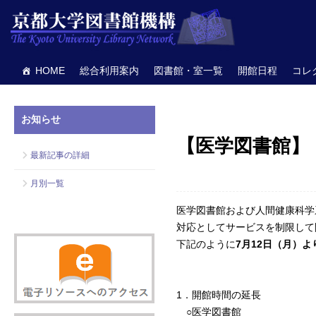
HOME
総合利用案内
図書館・室一覧
開館日程
コレ
お知らせ
【医学図書館】
最新記事の詳細
月別一覧
医学
図書
館および
人間
健康
科学
対応としてサービスを制限して
下記のように
7月12日（月）よ
1．開館時間の延長
○
医学
図書
館