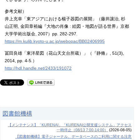
参考文献）
井上充幸「東アジアにおける楊子器図の展開」（藤井讓治, 杉
山正明, 金田章裕編『大地の肖像 : 絵図・地図が語る世界』京都
大学学術出版会, 2007）pp. 282-297.
https://m.kulib.kyoto-u.ac.jp/webopac/BB02406995
冨田良雄「東洋星図（花山天文台所蔵）」（『静脩』, 51(3),
2014, pp. 4-5.）
http://hdl.handle.net/2433/191072
図書館機構
【メンテナンス】「KURENAI」「KURENAI公開支援システム」アクセス
一時停止（08/13 7:00-14:00）
(2026-08-05)
【図書館機構】電子ジャーナル、データベースのご利用に関する注意