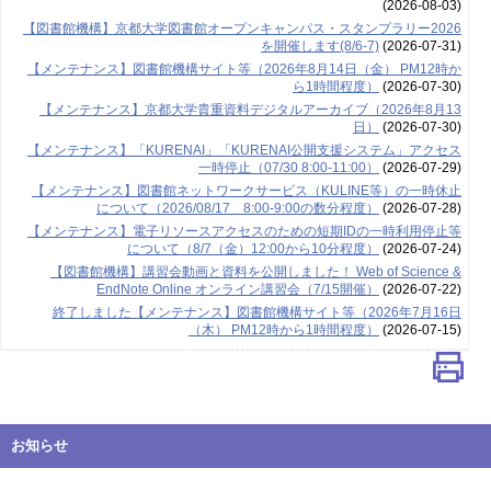
(2026-08-03)
【図書館機構】京都大学図書館オープンキャンパス・スタンプラリー2026
を開催します(8/6-7)
(2026-07-31)
【メンテナンス】図書館機構サイト等（2026年8月14日（金） PM12時か
ら1時間程度）
(2026-07-30)
【メンテナンス】京都大学貴重資料デジタルアーカイブ（2026年8月13
日）
(2026-07-30)
【メンテナンス】「KURENAI」「KURENAI公開支援システム」アクセス
一時停止（07/30 8:00-11:00）
(2026-07-29)
【メンテナンス】図書館ネットワークサービス（KULINE等）の一時休止
について（2026/08/17 8:00-9:00の数分程度）
(2026-07-28)
【メンテナンス】電子リソースアクセスのための短期IDの一時利用停止等
について（8/7（金）12:00から10分程度）
(2026-07-24)
【図書館機構】講習会動画と資料を公開しました！ Web of Science &
EndNote Online オンライン講習会（7/15開催）
(2026-07-22)
終了しました【メンテナンス】図書館機構サイト等（2026年7月16日
（木） PM12時から1時間程度）
(2026-07-15)
お知らせ