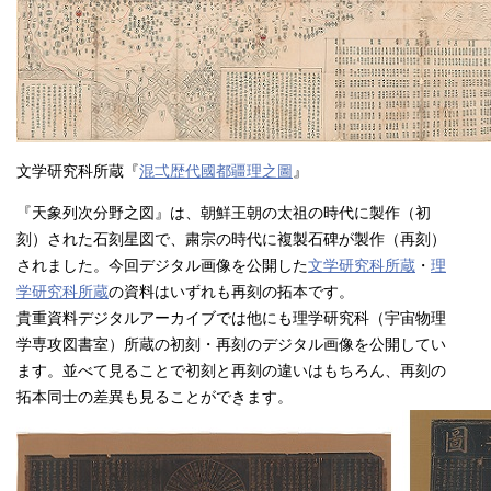
文学研究科所蔵『
混弌歴代國都疆理之圖
』
『天象列次分野之図』は、朝鮮王朝の太祖の時代に製作（初
刻）された石刻星図で、粛宗の時代に複製石碑が製作（再刻）
されました。今回デジタル画像を公開した
文学研究科所蔵
・
理
学研究科所蔵
の資料はいずれも再刻の拓本です。
貴重資料デジタルアーカイブでは他にも理学研究科（宇宙物理
学専攻図書室）所蔵の初刻・再刻のデジタル画像を公開してい
ます。並べて見ることで初刻と再刻の違いはもちろん、再刻の
拓本同士の差異も見ることができます。