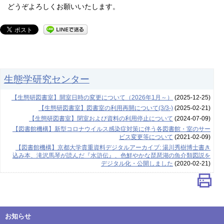
どうぞよろしくお願いいたします。
生態学研究センター
【生態研図書室】開室日時の変更について（2026年1月～）
(2025-12-25)
【生態研図書室】図書室の利用再開について(3/3-)
(2025-02-21)
【生態研図書室】閉室および資料の利用停止について
(2024-07-09)
【図書館機構】新型コロナウイルス感染症対策に伴う各図書館・室のサー
ビス変更等について
(2021-02-09)
【図書館機構】京都大学貴重資料デジタルアーカイブ: 湯川秀樹博士書き
込み本、滝沢馬琴が読んだ『水滸伝』、色鮮やかな琵琶湖の魚介類図説を
デジタル化・公開しました
(2020-02-21)
お知らせ