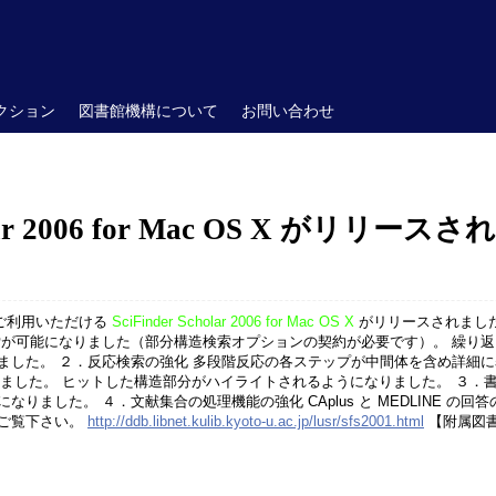
クション
図書館機構について
お問い合わせ
holar 2006 for Mac OS X がリリー
の機能をご利用いただける
SciFinder Scholar 2006 for Mac OS X
がリリースされました
が可能になりました（部分構造検索オプションの契約が必要です）。 繰り返し
ました。 ２．反応検索の強化 多段階反応の各ステップが中間体を含め詳細に
れました。 ヒットした構造部分がハイライトされるようになりました。 ３．
りました。 ４．文献集合の処理機能の強化 CAplus と MEDLINE の
ご覧下さい。
http://ddb.libnet.kulib.kyoto-u.ac.jp/lusr/sfs2001.html
【附属図