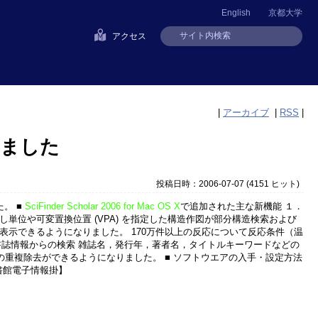
English
京都大学
アクセス
|
アーカイブ
|
RSS
|
スされました
投稿日時：2006-07-07
(
4151 ヒット
)
。 ■
SciFinder Scholar 2006 for Mac OS X
で追加された主な新機能 １．
単位や可変置換位置 (VPA) を指定した構造作図が部分構造検索および
表示できるようになりました。 170万件以上の反応について反応条件（温
書誌情報からの検索 雑誌名，発行年，著者名，タイトルキーワードなどの
回答の重複除去ができるようになりました。 ■ ソフトウエアの入手・設定方法
書館電子情報掛】