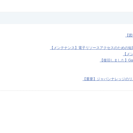
【図
【メンテナンス】電子リソースアクセスのための短期I
【メンテ
【復旧しました】Ga
【重要】ジャパンナレッジのリニ