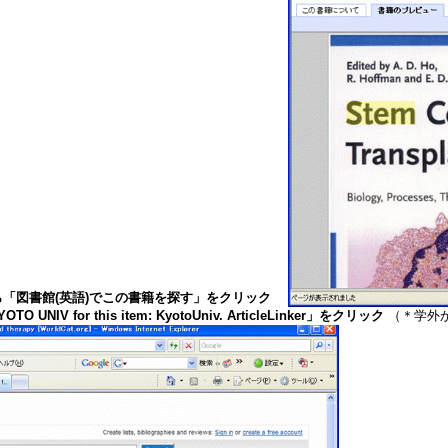
から「図書館(英語)でこの書籍を探す」をクリック
OTO UNIV for this item: KyotoUniv. ArticleLinker」をクリック
（＊学外か