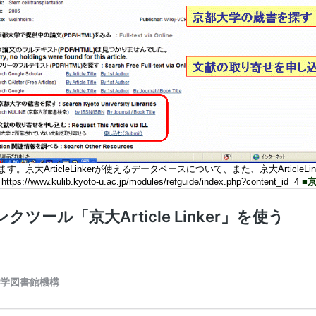
京大ArticleLinkerが使えるデータベースについて、また、京大Articl
https://www.kulib.kyoto-u.ac.jp/modules/refguide/index.php?content_id=4
■