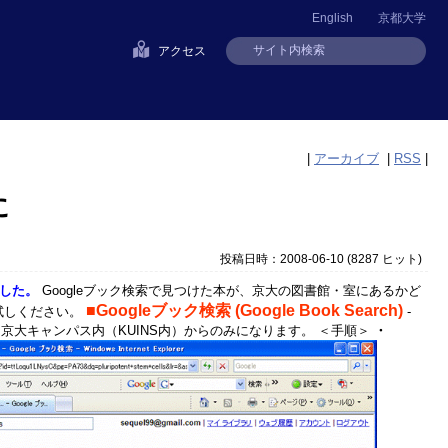
English
京都大学
アクセス
|
アーカイブ
|
RSS
|
に
投稿日時：2008-06-10
(
8287 ヒット
)
りました。
Googleブック検索で見つけた本が、京大の図書館・室にあるかど
■Googleブック検索 (Google Book Search)
試しください。
-
機能が使えるのは京大キャンパス内（KUINS内）からのみになります。 ＜手順＞
・