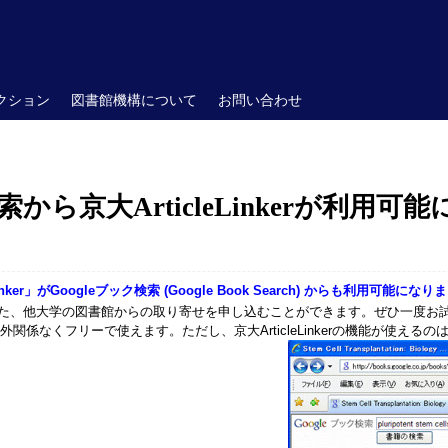
クション
図書館機構について
お問い合わせ
索から京大ArticleLinkerが利用可能
ker」がGoogleブック検索 (Google Book Search) からも利用可能にな
た、他大学の図書館からの取り寄せを申し込むことができます。ぜひ一度お
co.jp/ - 京大内外関係なくフリーで使えます。ただし、京大ArticleLinkerの