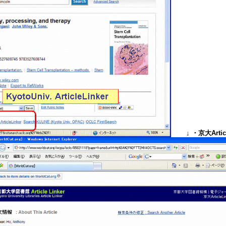
↓
・京大Art