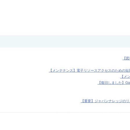
【図
【メンテナンス】電子リソースアクセスのための短期I
【メンテ
【復旧しました】Ga
【重要】ジャパンナレッジのリニ