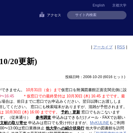
English
京都大学
アクセス
|
アーカイブ
|
RSS
|
/20更新)
投稿日時：2008-10-20
(
6016 ヒット
)
ができません。
10月31日（金）まで
仮窓口を附属図書館正面玄関北側に設
〜16:45
＊仮窓口での最終受付は 10月30日 (木) 16:45 までです。最
る場合は、前日までに窓口でお申込みください。翌日以降にお渡ししま
館してください。 窓口にも検索端末がありますが、混雑が予想されます。
0月30日 (木) 16:00 までです。
予約・更新
窓口でもおこないます
ます。（従来通り）
参考調査
申込みはできるだけメール・FAXでお願い
文献の取り寄せ
申込みは窓口でも受け付けますが、
MyKULINE
もご利用
2:00〜13:00は窓口業務休止
他大学への紹介状発行
他大学の図書館を訪問