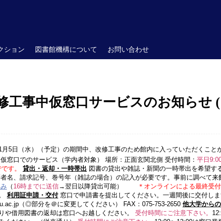
クション
図書館機構について
お問い合わせ
工事中仮窓口サービスのお知らせ (10
〜11月5日（水）（予定）の期間中、改修工事のため館内に入っていただくこと
 仮窓口でのサービス（学内者対象） 場所：正面玄関北側 受付時間：
平日9:00
 までです。
貸出・返却・一時帯出
図書の貸出や雑誌・新聞の一時帯出を希望す
著者名、請求記号、巻号年（雑誌の場合）の記入が必要です。事前に調べて来
込み
（
16時までに送信
→翌日以降貸出可能）
＊オンラインによる最終受付は 1
い。
利用証申請・交付
窓口で申請書を提出してください。一週間後に交付し
oto-u.ac.jp（◎部分を＠に変更してください） FAX：075-753-2650
他大学からの
りや借用図書の返却は窓口へお越しください。
受付時間にご注意下さい。
1