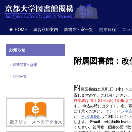
HOME
総合利用案内
図書館・室一覧
開館日程
コレ
お知らせ
附属図書館：改修
最新記事の詳細
月別一覧
附
属図書館は10月1日（水）
置しますので、ご利用ください。
終受取は 10月31日 (金) 16:45
す。 申込み時にはタイトル名、
ご了承ください。
オンライン申
が、
MyKULINE
もご利用くださ
します。 Email：ref◎kulib.ky
ください。複写物・図書の受け取