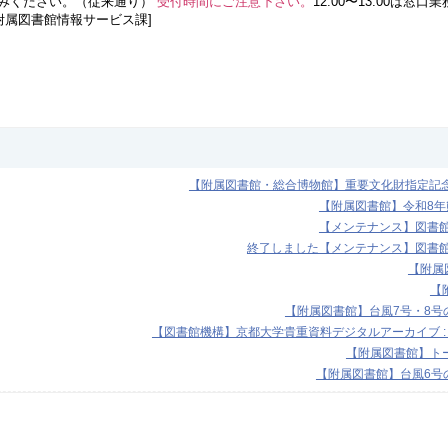
みください。（従来通り）
受付時間にご注意下さい。
12:00〜13:00は
附属図書館情報サービス課]
【附属図書館・総合博物館】重要文化財指定記念展
【附属図書館】令和8
【メンテナンス】図書館機
終了しました【メンテナンス】図書館機
【附属図
【
【附属図書館】台風7号・8号の
【図書館機構】京都大学貴重資料デジタルアーカイブ :
【附属図書館】トー
【附属図書館】台風6号の