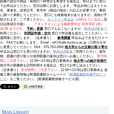
図書の貸出や雑誌・新聞の一時帯出を希望する場合は、前日までに窓口
でお申込みください。翌日以降にお渡しします。 申込み時にはタイトル
名、著者名、請求記号、巻号年（雑誌の場合）の記入が必要です。事前
に調べて来館してください。 窓口にも検索端末がありますが、混雑が予
想されます。ご了承ください。
オンライン申込み
（
16時までに送信
→翌
日以降貸出可能）
＊オンラインによる最終受付は 10月30日 (木)
16:00 までです。
予約・更新
窓口でもおこないますが、
MyKULINE
もご
利用ください。
利用証申請・交付
窓口で申請書を提出してください。一
週間後に交付します。（従来通り）
参考調査
申込みはできるだけメー
ル・FAXでお願いします。 Email：ref◎kulib.kyoto-u.ac.jp（◎部分を＠
に変更してください） FAX：075-753-2650
他大学からの文献の取り寄せ
申込みは窓口でも受け付けますが、
MyKULINE
もご利用ください。複写
物・図書の受け取りや借用図書の返却は窓口へお越しください。
受付時
間にご注意下さい。
12:00〜13:00は窓口業務休止
他大学への紹介状発行
他大学の図書館を訪問利用する場合は、窓口でお申し込みください。
（従来通り）
受付時間にご注意下さい。
12:00〜13:00は窓口業務休止 改
修工事の最新情報は附属図書館ホームページ「
附属図書館改修予定につ
いて
」をご覧ください。 [附属図書館情報サービス課]
Main Library