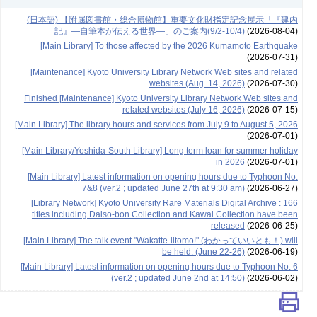
(日本語) 【附属図書館・総合博物館】重要文化財指定記念展示「『建内
記』―自筆本が伝える世界―」のご案内(9/2-10/4)
(2026-08-04)
[Main Library] To those affected by the 2026 Kumamoto Earthquake
(2026-07-31)
[Maintenance] Kyoto University Library Network Web sites and related
websites (Aug. 14, 2026)
(2026-07-30)
Finished [Maintenance] Kyoto University Library Network Web sites and
related websites (July 16, 2026)
(2026-07-15)
[Main Library] The library hours and services from July 9 to August 5, 2026
(2026-07-01)
[Main Library/Yoshida-South Library] Long term loan for summer holiday
in 2026
(2026-07-01)
[Main Library] Latest information on opening hours due to Typhoon No.
7&8 (ver.2 ; updated June 27th at 9:30 am)
(2026-06-27)
[Library Network] Kyoto University Rare Materials Digital Archive : 166
titles including Daiso-bon Collection and Kawai Collection have been
released
(2026-06-25)
[Main Library] The talk event "Wakatte-iitomo!" (わかっていいとも！) will
be held. (June 22-26)
(2026-06-19)
[Main Library] Latest information on opening hours due to Typhoon No. 6
(ver.2 ; updated June 2nd at 14:50)
(2026-06-02)