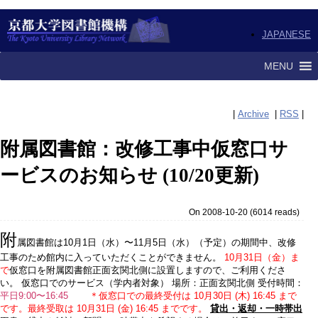
JAPANESE
MENU
|
Archive
|
RSS
|
附属図書館：改修工事中仮窓口サ
ービスのお知らせ (10/20更新)
On 2008-10-20
(
6014 reads
)
附
属図書館は10月1日（水）〜11月5日（水）（予定）の期間中、改修
工事のため館内に入っていただくことができません。
10月31日（金）ま
で
仮窓口を附属図書館正面玄関北側に設置しますので、ご利用くださ
い。 仮窓口でのサービス（学内者対象） 場所：正面玄関北側 受付時間：
平日9:00〜16:45
＊仮窓口での最終受付は 10月30日 (木) 16:45 まで
です。最終受取は 10月31日 (金) 16:45 までです。
貸出・返却・一時帯出