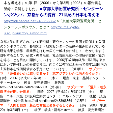
本を考える』の第1回（2006）から第3回（2008）の報告書を
■京都大学附置研究所・センターシ
登録・公開しました。
ンポジウム : 京都からの提言 - 21世紀の日本を考える
http://hdl.handle.net/2433/66362
○「京都大学附置研究所・セ
ンターシンポジウム」とは？
http://kurca.kyoto-
u.ac.jp/kuic/top_simpo.html
京都大学に附置されている研究所・研究センターが共同で開催する公開
のシンポジウムで、各研究所・研究センターの活動や生み出されている
研究成果を学界、産業界をはじめ広く一般社会に対して、わかりやすく
説明することで、研究・教育活動、社会貢献活動への理解や支援・協力
を得ることを目的に開催しています。 2006(平成18)年3月に第1回を東京
において開催したのを皮切りに、向こう10年間にわたって毎年1回国内の
主要都市を巡回開催する予定になっています。 〔第1回〕
サブテー
マ 「危機をいかに乗り切るか？ 東アジアといかに向き合うか？」
日時 2006（平成18）年3月16日（木） 場所 東京・品川インターシ
ティーホール 後援 読売新聞社 報告書
http://hdl.handle.net/2433/66363 〔第2回〕
サブテーマ 「湯川・朝永
両博士が開いた世界」
日時 2007（平成19）年3月17日（土） 場
所 エル・大阪（大阪府立動労センター）エル・シアター 後援 読売
新聞社 報告書 http://hdl.handle.net/2433/66364 〔第3回〕
サブテー
マ 「人間と自然：新たな脅威と命を守るしくみ」
日時 2008（平成
20）年3月8日（土） 場所 横浜・新都市ホール 後援 読売新聞社・