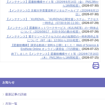
【メンテナンス】図書館機構サイト等（2026年8月14日（金） PM12時か
ら1時間程度）
(2026-07-30)
【メンテナンス】京都大学貴重資料デジタルアーカイブ（2026年8月13
日）
(2026-07-30)
【メンテナンス】「KURENAI」「KURENAI公開支援システム」アクセス
一時停止（07/30 8:00-11:00）
(2026-07-29)
【メンテナンス】図書館ネットワークサービス（KULINE等）の一時休止
について（2026/08/17 8:00-9:00の数分程度）
(2026-07-28)
【メンテナンス】電子リソースアクセスのための短期IDの一時利用停止等
について（8/7（金）12:00から10分程度）
(2026-07-24)
【図書館機構】講習会動画と資料を公開しました！ Web of Science &
EndNote Online オンライン講習会（7/15開催）
(2026-07-22)
終了しました【メンテナンス】図書館機構サイト等（2026年7月16日
（木） PM12時から1時間程度）
(2026-07-15)
お知らせ
最新記事の詳細
月別一覧