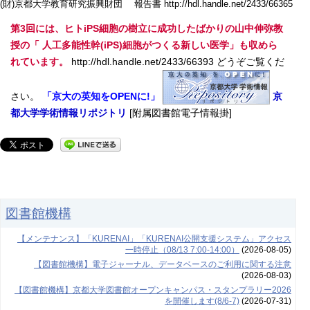
(財)京都大学教育研究振興財団 報告書 http://hdl.handle.net/2433/66365
第3回には、ヒトiPS細胞の樹立に成功したばかりの山中伸弥教
授の「 人工多能性幹(iPS)細胞がつくる新しい医学」も収めら
れています。
http://hdl.handle.net/2433/66393 どうぞご覧くだ
さい。
「京大の英知をOPENに!」
京
都大学学術情報リポジトリ
[附属図書館電子情報掛]
図書館機構
【メンテナンス】「KURENAI」「KURENAI公開支援システム」アクセス
一時停止（08/13 7:00-14:00）
(2026-08-05)
【図書館機構】電子ジャーナル、データベースのご利用に関する注意
(2026-08-03)
【図書館機構】京都大学図書館オープンキャンパス・スタンプラリー2026
を開催します(8/6-7)
(2026-07-31)