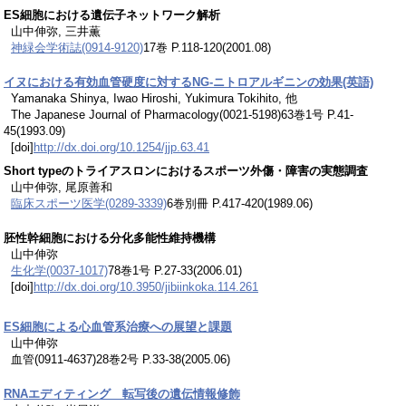
ES細胞における遺伝子ネットワーク解析
山中伸弥, 三井薫
神緑会学術誌(0914-9120)
17巻 P.118-120(2001.08)
イヌにおける有効血管硬度に対するNG-ニトロアルギニンの効果(英語)
Yamanaka Shinya, Iwao Hiroshi, Yukimura Tokihito, 他
The Japanese Journal of Pharmacology(0021-5198)63巻1号 P.41-
45(1993.09)
[doi]
http://dx.doi.org/10.1254/jjp.63.41
Short typeのトライアスロンにおけるスポーツ外傷・障害の実態調査
山中伸弥, 尾原善和
臨床スポーツ医学(0289-3339)
6巻別冊 P.417-420(1989.06)
胚性幹細胞における分化多能性維持機構
山中伸弥
生化学(0037-1017)
78巻1号 P.27-33(2006.01)
[doi]
http://dx.doi.org/10.3950/jibiinkoka.114.261
ES細胞による心血管系治療への展望と課題
山中伸弥
血管(0911-4637)28巻2号 P.33-38(2005.06)
RNAエディティング 転写後の遺伝情報修飾