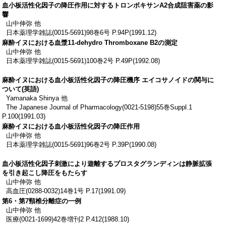
血小板活性化因子の降圧作用に対するトロンボキサンA2合成阻害薬の影
響
山中伸弥 他
日本薬理学雑誌(0015-5691)98巻6号 P.94P(1991.12)
麻酔イヌにおける血漿11-dehydro Thromboxane B2の測定
山中伸弥 他
日本薬理学雑誌(0015-5691)100巻2号 P.49P(1992.08)
麻酔イヌにおける血小板活性化因子の降圧機序 エイコサノイドの関与に
ついて(英語)
Yamanaka Shinya 他
The Japanese Journal of Pharmacology(0021-5198)55巻Suppl.1
P.100(1991.03)
麻酔イヌにおける血小板活性化因子の降圧作用
山中伸弥 他
日本薬理学雑誌(0015-5691)96巻2号 P.39P(1990.08)
血小板活性化因子刺激により遊離するプロスタグランディンは静脈拡張
を引き起こし降圧をもたらす
山中伸弥 他
高血圧(0288-0032)14巻1号 P.17(1991.09)
第6・第7頸椎分離症の一例
山中伸弥 他
医療(0021-1699)42巻増刊2 P.412(1988.10)