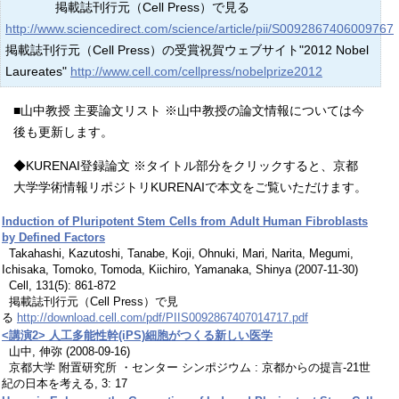
掲載誌刊行元（Cell Press）で見る
http://www.sciencedirect.com/science/article/pii/S0092867406009767
掲載誌刊行元（Cell Press）の受賞祝賀ウェブサイト"2012 Nobel
Laureates"
http://www.cell.com/cellpress/nobelprize2012
■山中教授 主要論文リスト ※山中教授の論文情報については今
後も更新します。
◆KURENAI登録論文 ※タイトル部分をクリックすると、京都
大学学術情報リポジトリKURENAIで本文をご覧いただけます。
Induction of Pluripotent Stem Cells from Adult Human Fibroblasts
by Defined Factors
Takahashi, Kazutoshi, Tanabe, Koji, Ohnuki, Mari, Narita, Megumi,
Ichisaka, Tomoko, Tomoda, Kiichiro, Yamanaka, Shinya (2007-11-30)
Cell, 131(5): 861-872
掲載誌刊行元（Cell Press）で見
る
http://download.cell.com/pdf/PIIS0092867407014717.pdf
<講演2> 人工多能性幹(iPS)細胞がつくる新しい医学
山中, 伸弥 (2008-09-16)
京都大学 附置研究所 ・センター シンポジウム : 京都からの提言-21世
紀の日本を考える, 3: 17