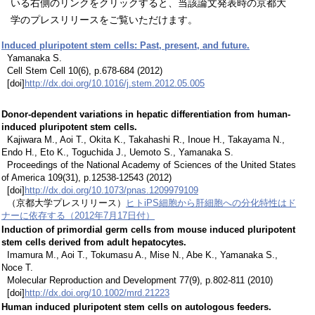
いる右側のリンクをクリックすると、当該論文発表時の京都大
学のプレスリリースをご覧いただけます。
Induced pluripotent stem cells: Past, present, and future.
Yamanaka S.
Cell Stem Cell 10(6), p.678-684 (2012)
[doi]
http://dx.doi.org/10.1016/j.stem.2012.05.005
Donor-dependent variations in hepatic differentiation from human-
induced pluripotent stem cells.
Kajiwara M., Aoi T., Okita K., Takahashi R., Inoue H., Takayama N.,
Endo H., Eto K., Toguchida J., Uemoto S., Yamanaka S.
Proceedings of the National Academy of Sciences of the United States
of America 109(31), p.12538-12543 (2012)
[doi]
http://dx.doi.org/10.1073/pnas.1209979109
（京都大学プレスリリース）
ヒトiPS細胞から肝細胞への分化特性はド
ナーに依存する（2012年7月17日付）
Induction of primordial germ cells from mouse induced pluripotent
stem cells derived from adult hepatocytes.
Imamura M., Aoi T., Tokumasu A., Mise N., Abe K., Yamanaka S.,
Noce T.
Molecular Reproduction and Development 77(9), p.802-811 (2010)
[doi]
http://dx.doi.org/10.1002/mrd.21223
Human induced pluripotent stem cells on autologous feeders.