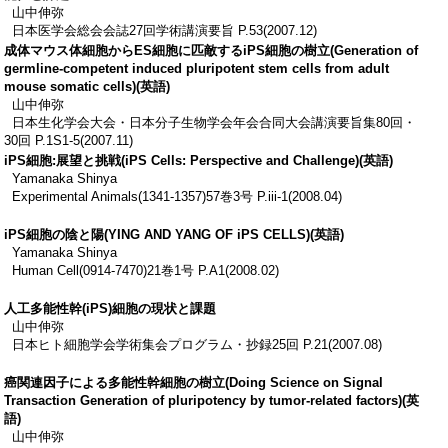
山中伸弥
日本医学会総会会誌27回学術講演要旨 P.53(2007.12)
成体マウス体細胞からES細胞に匹敵するiPS細胞の樹立(Generation of
germline-competent induced pluripotent stem cells from adult
mouse somatic cells)(英語)
山中伸弥
日本生化学会大会・日本分子生物学会年会合同大会講演要旨集80回・
30回 P.1S1-5(2007.11)
iPS細胞:展望と挑戦(iPS Cells: Perspective and Challenge)(英語)
Yamanaka Shinya
Experimental Animals(1341-1357)57巻3号 P.iii-1(2008.04)
iPS細胞の陰と陽(YING AND YANG OF iPS CELLS)(英語)
Yamanaka Shinya
Human Cell(0914-7470)21巻1号 P.A1(2008.02)
人工多能性幹(iPS)細胞の現状と課題
山中伸弥
日本ヒト細胞学会学術集会プログラム・抄録25回 P.21(2007.08)
癌関連因子による多能性幹細胞の樹立(Doing Science on Signal
Transaction Generation of pluripotency by tumor-related factors)(英
語)
山中伸弥