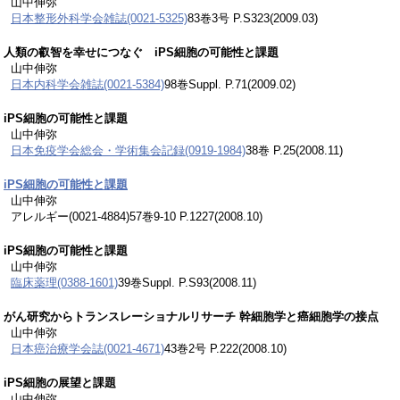
山中伸弥
日本整形外科学会雑誌(0021-5325)
83巻3号 P.S323(2009.03)
人類の叡智を幸せにつなぐ iPS細胞の可能性と課題
山中伸弥
日本内科学会雑誌(0021-5384)
98巻Suppl. P.71(2009.02)
iPS細胞の可能性と課題
山中伸弥
日本免疫学会総会・学術集会記録(0919-1984)
38巻 P.25(2008.11)
iPS細胞の可能性と課題
山中伸弥
アレルギー(0021-4884)57巻9-10 P.1227(2008.10)
iPS細胞の可能性と課題
山中伸弥
臨床薬理(0388-1601)
39巻Suppl. P.S93(2008.11)
がん研究からトランスレーショナルリサーチ 幹細胞学と癌細胞学の接点
山中伸弥
日本癌治療学会誌(0021-4671)
43巻2号 P.222(2008.10)
iPS細胞の展望と課題
山中伸弥