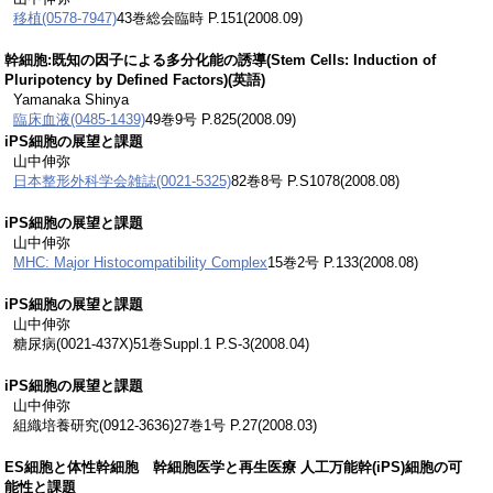
移植(0578-7947)
43巻総会臨時 P.151(2008.09)
幹細胞:既知の因子による多分化能の誘導(Stem Cells: Induction of
Pluripotency by Defined Factors)(英語)
Yamanaka Shinya
臨床血液(0485-1439)
49巻9号 P.825(2008.09)
iPS細胞の展望と課題
山中伸弥
日本整形外科学会雑誌(0021-5325)
82巻8号 P.S1078(2008.08)
iPS細胞の展望と課題
山中伸弥
MHC: Major Histocompatibility Complex
15巻2号 P.133(2008.08)
iPS細胞の展望と課題
山中伸弥
糖尿病(0021-437X)51巻Suppl.1 P.S-3(2008.04)
iPS細胞の展望と課題
山中伸弥
組織培養研究(0912-3636)27巻1号 P.27(2008.03)
ES細胞と体性幹細胞 幹細胞医学と再生医療 人工万能幹(iPS)細胞の可
能性と課題