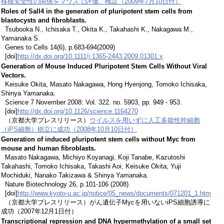
移植安全性の関係をマウスで評価、検証（2009年7月10日付）
Roles of Sall4 in the generation of pluripotent stem cells from
blastocysts and fibroblasts.
Tsubooka N., Ichisaka T., Okita K., Takahashi K., Nakagawa M.,
Yamanaka S.
Genes to Cells 14(6), p.683-694(2009)
[doi]
http://dx.doi.org/10.1111/j.1365-2443.2009.01301.x
Generation of Mouse Induced Pluripotent Stem Cells Without Viral
Vectors.
Keisuke Okita, Masato Nakagawa, Hong Hyenjong, Tomoko Ichisaka,
Shinya Yamanaka.
Science 7 November 2008: Vol. 322. no. 5903, pp. 949 - 953.
[doi]
http://dx.doi.org/10.1126/science.1164270
（京都大学プレスリリース）
ウイルスを用いずに人工多能性幹細胞
（iPS細胞）樹立に成功（2008年10月10日付）
Generation of induced pluripotent stem cells without Myc from
mouse and human fibroblasts.
Masato Nakagawa, Michiyo Koyanagi, Koji Tanabe, Kazutoshi
Takahashi, Tomoko Ichisaka, Takashi Aoi, Keisuke Okita, Yuji
Mochiduki, Nanako Takizawa & Shinya Yamanaka.
Nature Biotechnology 26, p.101-106 (2008)
[doi]
http://www.kyoto-u.ac.jp/notice/05_news/documents/071201_1.htm
（京都大学プレスリリース）がん遺伝子Mycを用いないiPS細胞誘導に
成功（2007年12月1日付）
Transcriptional repression and DNA hypermethylation of a small set