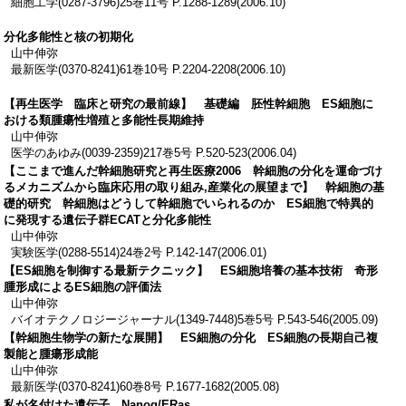
細胞工学(0287-3796)25巻11号 P.1288-1289(2006.10)
分化多能性と核の初期化
山中伸弥
最新医学(0370-8241)61巻10号 P.2204-2208(2006.10)
【再生医学 臨床と研究の最前線】 基礎編 胚性幹細胞 ES細胞に
おける類腫瘍性増殖と多能性長期維持
山中伸弥
医学のあゆみ(0039-2359)217巻5号 P.520-523(2006.04)
【ここまで進んだ幹細胞研究と再生医療2006 幹細胞の分化を運命づけ
るメカニズムから臨床応用の取り組み,産業化の展望まで】 幹細胞の基
礎的研究 幹細胞はどうして幹細胞でいられるのか ES細胞で特異的
に発現する遺伝子群ECATと分化多能性
山中伸弥
実験医学(0288-5514)24巻2号 P.142-147(2006.01)
【ES細胞を制御する最新テクニック】 ES細胞培養の基本技術 奇形
腫形成によるES細胞の評価法
山中伸弥
バイオテクノロジージャーナル(1349-7448)5巻5号 P.543-546(2005.09)
【幹細胞生物学の新たな展開】 ES細胞の分化 ES細胞の長期自己複
製能と腫瘍形成能
山中伸弥
最新医学(0370-8241)60巻8号 P.1677-1682(2005.08)
私が名付けた遺伝子 Nanog/ERas