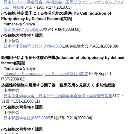
日本リウマチ学会総会・学術集会・国際リウマチシンポジウムプログ
ラム・抄録集
54回・19回 P.177(2010.03)
iPS細胞 特定因子による多分化能の誘導(iPS Cell Induction of
Pluripotency by Defined Factors)(英語)
Yamanaka Shinya
臨床血液(0485-1439)
50巻9号 P.864(2009.09)
iPS細胞の可能性と課題
山中伸弥
日本消化器病学会雑誌(0446-6586)
106巻臨増大会 P.A514(2009.09)
既知因子による多分化能の誘導(Induction of pluripotency by defined
factors)(英語)
Yamanaka Shinya
Journal of Pharmacological Sciences(1347-8613)
109巻Suppl.1
P.8P(2009.02)
多能性幹細胞を規定する因子群 臨床応用を見据えて 多能性総論
山中伸弥
日本生化学会大会・日本分子生物学会年会合同大会講演要旨集
81回・
31回 P.1S1-1(2008.11)
iPS細胞の可能性と課題
山中伸弥
日本腎臓学会誌(0385-2385)
51巻3号 P.219(2009.04)
iPS細胞の可能性と課題