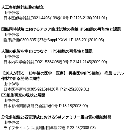
人工多能性幹細胞の樹立
山中伸弥
日本医師会雑誌(0021-4493)139巻10号 P.2126-2130(2011.01)
国際同時試験におけるアジア臨床試験の意義 iPS細胞の可能性と課題
山中伸弥
臨床評価(0300-3051)37巻Suppl.XXVIII P.185-201(2010.05)
人類の叡智を幸せにつなぐ iPS細胞の可能性と課題
山中伸弥
日本内科学会雑誌(0021-5384)98巻9号 P.2141-2145(2009.09)
【10人が語る 10年後の医学・医療】 再生医学(iPS細胞) 病態モデル
作製で新薬開発に期待
山中伸弥
日本医事新報(0385-9215)4420号 P.24-25(2009.01)
ES細胞研究の現状と展開
山中伸弥
日本脊椎関節炎研究会誌1巻1号 P.13-18(2008.09)
分化多能性と器官形成におけるSalファミリー蛋白質の機能解明
山中伸弥
ライフサイエンス振興財団年報22巻 P.23-25(2008.03)