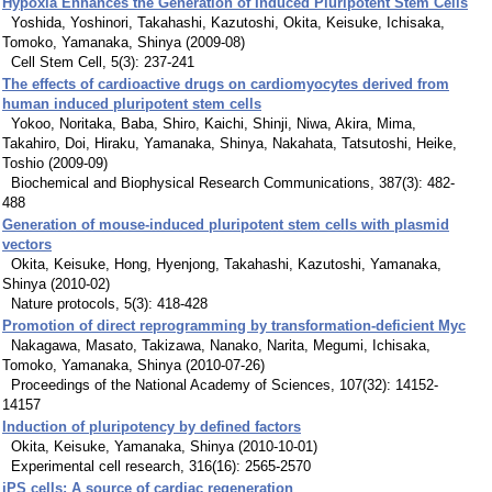
Hypoxia Enhances the Generation of Induced Pluripotent Stem Cells
Yoshida, Yoshinori, Takahashi, Kazutoshi, Okita, Keisuke, Ichisaka,
Tomoko, Yamanaka, Shinya (2009-08)
Cell Stem Cell, 5(3): 237-241
The effects of cardioactive drugs on cardiomyocytes derived from
human induced pluripotent stem cells
Yokoo, Noritaka, Baba, Shiro, Kaichi, Shinji, Niwa, Akira, Mima,
Takahiro, Doi, Hiraku, Yamanaka, Shinya, Nakahata, Tatsutoshi, Heike,
Toshio (2009-09)
Biochemical and Biophysical Research Communications, 387(3): 482-
488
Generation of mouse-induced pluripotent stem cells with plasmid
vectors
Okita, Keisuke, Hong, Hyenjong, Takahashi, Kazutoshi, Yamanaka,
Shinya (2010-02)
Nature protocols, 5(3): 418-428
Promotion of direct reprogramming by transformation-deficient Myc
Nakagawa, Masato, Takizawa, Nanako, Narita, Megumi, Ichisaka,
Tomoko, Yamanaka, Shinya (2010-07-26)
Proceedings of the National Academy of Sciences, 107(32): 14152-
14157
Induction of pluripotency by defined factors
Okita, Keisuke, Yamanaka, Shinya (2010-10-01)
Experimental cell research, 316(16): 2565-2570
iPS cells: A source of cardiac regeneration