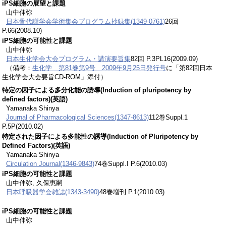
iPS細胞の展望と課題
山中伸弥
日本骨代謝学会学術集会プログラム抄録集(1349-0761)
26回
P.66(2008.10)
iPS細胞の可能性と課題
山中伸弥
日本生化学会大会プログラム・講演要旨集
82回 P.3PL16(2009.09)
（備考：
生化学 第81巻第9号 2009年9月25日発行号
に「第82回日本
生化学会大会要旨CD-ROM」添付）
特定の因子による多分化能の誘導(Induction of pluripotency by
defined factors)(英語)
Yamanaka Shinya
Journal of Pharmacological Sciences(1347-8613)
112巻Suppl.1
P.5P(2010.02)
特定された因子による多能性の誘導(Induction of Pluripotency by
Defined Factors)(英語)
Yamanaka Shinya
Circulation Journal(1346-9843)
74巻Suppl.I P.6(2010.03)
iPS細胞の可能性と課題
山中伸弥, 久保惠嗣
日本呼吸器学会雑誌(1343-3490)
48巻増刊 P.1(2010.03)
iPS細胞の可能性と課題
山中伸弥