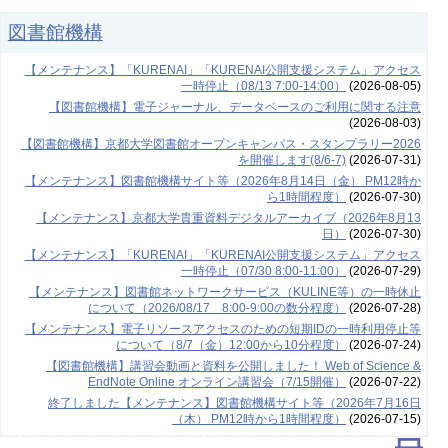
図書館機構
【メンテナンス】「KURENAI」「KURENAI公開支援システム」アクセス
一時停止（08/13 7:00-14:00）
(2026-08-05)
【図書館機構】電子ジャーナル、データベースのご利用に関する注意
(2026-08-03)
【図書館機構】京都大学図書館オープンキャンパス・スタンプラリー2026
を開催します(8/6-7)
(2026-07-31)
【メンテナンス】図書館機構サイト等（2026年8月14日（金） PM12時か
ら1時間程度）
(2026-07-30)
【メンテナンス】京都大学貴重資料デジタルアーカイブ（2026年8月13
日）
(2026-07-30)
【メンテナンス】「KURENAI」「KURENAI公開支援システム」アクセス
一時停止（07/30 8:00-11:00）
(2026-07-29)
【メンテナンス】図書館ネットワークサービス（KULINE等）の一時休止
について（2026/08/17 8:00-9:00の数分程度）
(2026-07-28)
【メンテナンス】電子リソースアクセスのための短期IDの一時利用停止等
について（8/7（金）12:00から10分程度）
(2026-07-24)
【図書館機構】講習会動画と資料を公開しました！ Web of Science &
EndNote Online オンライン講習会（7/15開催）
(2026-07-22)
終了しました【メンテナンス】図書館機構サイト等（2026年7月16日
（木） PM12時から1時間程度）
(2026-07-15)