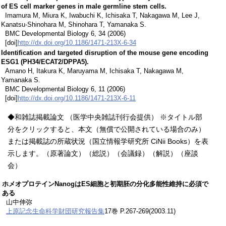
of ES cell marker genes in male germline stem cells.
Imamura M, Miura K, Iwabuchi K, Ichisaka T, Nakagawa M, Lee J,
Kanatsu-Shinohara M, Shinohara T, Yamanaka S.
BMC Developmental Biology 6, 34 (2006)
[doi]
http://dx.doi.org/10.1186/1471-213X-6-34
Identification and targeted disruption of the mouse gene encoding
ESG1 (PH34/ECAT2/DPPA5).
Amano H, Itakura K, Maruyama M, Ichisaka T, Nakagawa M,
Yamanaka S.
BMC Developmental Biology 6, 11 (2006)
[doi]
http://dx.doi.org/10.1186/1471-213X-6-11
◆和雑誌掲載論文 （医学中央雑誌刊行会提供） ※タイトル部
分をクリックすると、本文（無償で公開されている場合のみ）
または掲載誌の所蔵状況（国立情報学研究所 CiNii Books）を表
示します。（原著論文）（総説）（会議録）（解説）（座談
会）
ホメオプロテインNanogはES細胞と初期胚の分化多能性維持に必須で
ある
山中伸弥
上原記念生命科学財団研究報告集
17巻 P.267-269(2003.11)