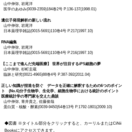
山中伸弥, 岩尾洋
医学のあゆみ(0039-2359)184巻2号 P.136-137(1998.01)
遺伝子発現解析の新しい流れ
山中伸弥, 岩尾洋
日本薬理学雑誌(0015-5691)110巻4号 P.217(1997.10)
RNA編集
山中伸弥, 岩尾洋
日本薬理学雑誌(0015-5691)110巻4号 P.216(1997.10)
【ここまで進んだ先端医療】 世界が注目するiPS細胞の夢
山中伸弥, 杉町圭蔵
臨牀と研究(0021-4965)88巻4号 P.387-392(2011.04)
正しい知識が捏造を防ぐ データを正確に解釈するための6つのポイン
ト (No.6)分子生物学、生化学、細胞生物学における統計のポイント
医療統計学の専門家を交えた鼎談
山中伸弥, 青井貴之, 佐藤俊哉
蛋白質・核酸・酵素(0039-9450)54巻13号 P.1792-1801(2009.10)
◆図書 ※タイトル部分をクリックすると、カーリルまたはCiNii
Booksにアクセスできます。