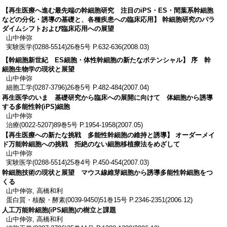
【再生医療へ進む最先端の幹細胞研究 注目のiPS・ES・間葉系幹細胞
などの分化・誘導の基礎と、各種疾患への臨床応用】 幹細胞研究のパラ
ダイムシフトおよび臨床応用への展望
山中伸弥
実験医学(0288-5514)26巻5号 P.632-636(2008.03)
【幹細胞新世紀 ES細胞・体性幹細胞の新たなポテンシャル】 序 幹
細胞生物学の現状と展望
山中伸弥
細胞工学(0287-3796)26巻5号 P.482-484(2007.04)
再生医学のいま 基礎研究から臨床への展開に向けて 体細胞から誘導
する多能性幹(iPS)細胞
山中伸弥
治療(0022-5207)89巻5号 P.1954-1958(2007.05)
【再生医療への新たな挑戦 多能性幹細胞の維持と誘導】 オーダーメイ
ド万能幹細胞への挑戦 拒絶のない細胞移植療法をめざして
山中伸弥
実験医学(0288-5514)25巻4号 P.450-454(2007.03)
幹細胞技術の現状と展望 マウス線維芽細胞から誘導多能性幹細胞をつ
くる
山中伸弥, 高橋和利
蛋白質・核酸・酵素(0039-9450)51巻15号 P.2346-2351(2006.12)
人工万能幹細胞(iPS細胞)の樹立と課題
山中伸弥, 高橋和利