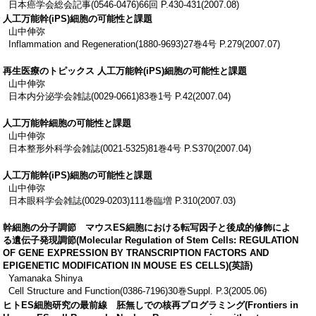
日本癌学会総会記事(0546-0476)66回 P.430-431(2007.08)
人工万能幹(iPS)細胞の可能性と課題
山中伸弥
Inflammation and Regeneration(1880-9693)27巻4号 P.279(2007.07)
再生医療のトピックス 人工万能幹(iPS)細胞の可能性と課題
山中伸弥
日本内分泌学会雑誌(0029-0661)83巻1号 P.42(2007.04)
人工万能幹細胞の可能性と課題
山中伸弥
日本整形外科学会雑誌(0021-5325)81巻4号 P.S370(2007.04)
人工万能幹(iPS)細胞の可能性と課題
山中伸弥
日本眼科学会雑誌(0029-0203)111巻臨増 P.310(2007.03)
幹細胞の分子調節 マウスES細胞における転写因子と後成的修飾によ
る遺伝子発現調節(Molecular Regulation of Stem Cells: REGULATION
OF GENE EXPRESSION BY TRANSCRIPTION FACTORS AND
EPIGENETIC MODIFICATION IN MOUSE ES CELLS)(英語)
Yamanaka Shinya
Cell Structure and Function(0386-7196)30巻Suppl. P.3(2005.06)
ヒトES細胞研究の最前線 胚無しでの核再プログラミング(Frontiers in