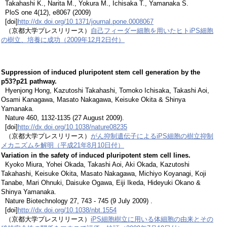
Takahashi K., Narita M., Yokura M., Ichisaka T., Yamanaka S.
PloS one 4(12), e8067 (2009)
[doi]
http://dx.doi.org/10.1371/journal.pone.0008067
（京都大学プレスリリース）
自己フィーダー細胞を用いたヒトiPS細胞
の樹立、培養に成功（2009年12月2日付）
Suppression of induced pluripotent stem cell generation by the
p53?p21 pathway.
Hyenjong Hong, Kazutoshi Takahashi, Tomoko Ichisaka, Takashi Aoi,
Osami Kanagawa, Masato Nakagawa, Keisuke Okita & Shinya
Yamanaka.
Nature 460, 1132-1135 (27 August 2009).
[doi]
http://dx.doi.org/10.1038/nature08235
（京都大学プレスリリース）
がん抑制遺伝子によるiPS細胞の樹立抑制
メカニズムを解明（平成21年8月10日付）
Variation in the safety of induced pluripotent stem cell lines.
Kyoko Miura, Yohei Okada, Takashi Aoi, Aki Okada, Kazutoshi
Takahashi, Keisuke Okita, Masato Nakagawa, Michiyo Koyanagi, Koji
Tanabe, Mari Ohnuki, Daisuke Ogawa, Eiji Ikeda, Hideyuki Okano &
Shinya Yamanaka.
Nature Biotechnology 27, 743 - 745 (9 July 2009) .
[doi]
http://dx.doi.org/10.1038/nbt.1554
（京都大学プレスリリース）
iPS細胞樹立に用いる体細胞の由来とその