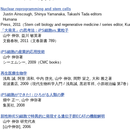
Nuclear reprogramming and stem cells
Justin Ainscough, Shinya Yamanaka, Takashi Tada editors
Humana
Press, 2011（Stem cell biology and regenerative medicine / series editor, 
「大発見」の思考法 : iPS細胞vs.素粒子
山中 伸弥, 益川 敏英著
文藝春秋, 2011（文春新書 789）
iPS細胞の産業的応用技術
山中 伸弥著
シーエムシー, 2009（CMC books）
再生医療生物学
浅島 誠, 阿形 清和, 中内 啓光, 山中 伸弥, 岡野 栄之, 大和 雅之著
岩波書店, 2009（現代生物科学入門 / 浅島誠, 黒岩常祥, 小原雄治編 第7巻
iPS細胞ができた! : ひろがる人類の夢
畑中 正一, 山中 伸弥著
集英社, 2008
胚性幹(ES)細胞で特異的に発現する遺伝子群ECATの機能解明
山中 伸弥 研究代表
[山中伸弥], 2006