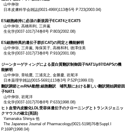
山中伸弥
日本皮膚科学会雑誌(0021-499X)113巻5号 P.723(2003.04)
ES細胞維持に必須の新規因子ECAT4とECAT5
山中伸弥, 高橋和利, 三井薫
生化学(0037-1017)74巻8号 P.803(2002.08)
ES細胞特異的遺伝子群(ECAT)の同定と機能解明
山中伸弥, 三井薫, 海保英子, 高橋和利, 徳澤佳美
生化学(0037-1017)73巻8号 P.910(2001.08)
ジーンターゲティングによる蛋白質翻訳制御因子NAT1/p97/DAP5の機
能解明
山中伸弥, 章暁鷹, 三浦克之, 金勝慶, 岩尾洋
日本薬理学雑誌(0015-5691)113巻3号 P.52P(1999.03)
翻訳調節とmRNA動態:細胞翻訳 哺乳類における新しい翻訳開始調節因
子NAT1
山中伸弥, 岩尾洋
生化学(0037-1017)70巻8号 P.633(1998.08)
ヒト血管内皮酸化LDL受容体遺伝子のクローニングとトランスジェニッ
クマウスの確立(英語)
Yamanaka Shinya 他
The Japanese Journal of Pharmacology(0021-5198)76巻Suppl.I
P.169P(1998.04)