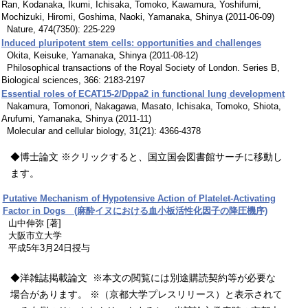
Ran, Kodanaka, Ikumi, Ichisaka, Tomoko, Kawamura, Yoshifumi,
Mochizuki, Hiromi, Goshima, Naoki, Yamanaka, Shinya (2011-06-09)
Nature, 474(7350): 225-229
Induced pluripotent stem cells: opportunities and challenges
Okita, Keisuke, Yamanaka, Shinya (2011-08-12)
Philosophical transactions of the Royal Society of London. Series B,
Biological sciences, 366: 2183-2197
Essential roles of ECAT15-2/Dppa2 in functional lung development
Nakamura, Tomonori, Nakagawa, Masato, Ichisaka, Tomoko, Shiota,
Arufumi, Yamanaka, Shinya (2011-11)
Molecular and cellular biology, 31(21): 4366-4378
◆博士論文 ※クリックすると、国立国会図書館サーチに移動し
ます。
Putative Mechanism of Hypotensive Action of Platelet-Activating
Factor in Dogs (麻酔イヌにおける血小板活性化因子の降圧機序)
山中伸弥 [著]
大阪市立大学
平成5年3月24日授与
◆洋雑誌掲載論文 ※本文の閲覧には別途購読契約等が必要な
場合があります。 ※（京都大学プレスリリース）と表示されて