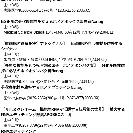
山中伸弥
実験医学(0288-5514)23巻8号 P.1236-1238(2005.05)
ES細胞の分化多能性を支えるホメオボックス蛋白質Nanog
山中伸弥
Medical Science Digest(1347-4340)30巻12号 P.478-479(2004.11)
【幹細胞の運命を決定するシグナル】 ES細胞の自己複製を維持する
シグナル
山中伸弥
蛋白質・核酸・酵素(0039-9450)49巻6号 P.704-709(2004.05)
【多彩な機能をもつ転写調節因子 ホメオタンパク質】 分化多能性維
持に必須のホメオタンパク質Nanog
山中伸弥
実験医学(0288-5514)22巻12号 P.1689-1693(2004.08)
分化多能性を維持するホメオプロテインNanog
山中伸弥
医学のあゆみ(0039-2359)206巻11号 P.876-877(2003.09)
【リボヌクレオーム 機能性RNAが活躍する転写後の世界】 拡大する
RNAエディティング酵素APOBECの世界
山中伸弥
細胞工学(0287-3796)22巻9号 P.956-959(2003.08)
RNAエディティング