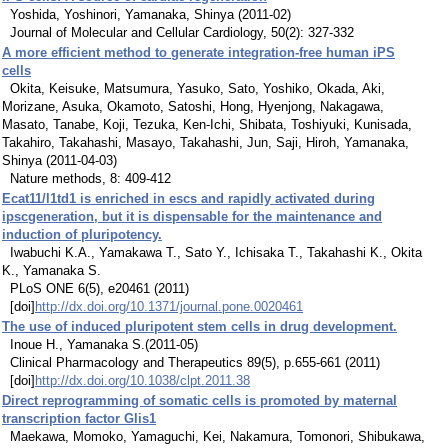
Yoshida, Yoshinori, Yamanaka, Shinya (2011-02)
Journal of Molecular and Cellular Cardiology, 50(2): 327-332
A more efficient method to generate integration-free human iPS
cells
Okita, Keisuke, Matsumura, Yasuko, Sato, Yoshiko, Okada, Aki,
Morizane, Asuka, Okamoto, Satoshi, Hong, Hyenjong, Nakagawa,
Masato, Tanabe, Koji, Tezuka, Ken-Ichi, Shibata, Toshiyuki, Kunisada,
Takahiro, Takahashi, Masayo, Takahashi, Jun, Saji, Hiroh, Yamanaka,
Shinya (2011-04-03)
Nature methods, 8: 409-412
Ecat11/l1td1 is enriched in escs and rapidly activated during
ipscgeneration, but it is dispensable for the maintenance and
induction of pluripotency.
Iwabuchi K.A., Yamakawa T., Sato Y., Ichisaka T., Takahashi K., Okita
K., Yamanaka S.
PLoS ONE 6(5), e20461 (2011)
[doi]
http://dx.doi.org/10.1371/journal.pone.0020461
The use of induced pluripotent stem cells in drug development.
Inoue H., Yamanaka S.(2011-05)
Clinical Pharmacology and Therapeutics 89(5), p.655-661 (2011)
[doi]
http://dx.doi.org/10.1038/clpt.2011.38
Direct reprogramming of somatic cells is promoted by maternal
transcription factor Glis1
Maekawa, Momoko, Yamaguchi, Kei, Nakamura, Tomonori, Shibukawa,