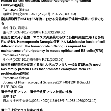
Human ES cell Research: Nuclear Reprogramming without
Embryos)(英語)
Yamanaka Shinya
組織培養研究(0912-3636)25巻1号 P.26-27(2006.03)
翻訳調節因子NAT1はES細胞における分化遺伝子連鎖の早期に必須であ
る
山中伸弥, 岩尾洋
生化学(0037-1017)71巻8号 P.1083(1999.08)
細胞分化の分子基盤 マウスの外胚葉ならびに胚性幹細胞における多能
性の維持にHomeoprotein Nanogは必要である(Molecular basis of cell
differentiation: The homeoprotein Nanog is required for
maintenance of pluripotency in mouse epiblast and ES cells)(英語)
Yamanaka Shinya
生化学(0037-1017)75巻8号 P.711(2003.08)
胚性幹細胞増殖を促進する新しいRasファミリー蛋白質ERas(A novel
Ras family protein ERas that promotes embryonic stem cell
proliferation)(英語)
Yamanaka Shinya
Journal of Pharmacological Sciences(1347-8613)94巻Suppl.I
P.12P(2004.03)
遺伝子改変マウス 遺伝子改変マウス技術の進歩
山中伸弥
日本皮膚科学会雑誌(0021-499X)113巻13号 P.1968-1969(2003.12)
遺伝子改変マウス技術の進歩