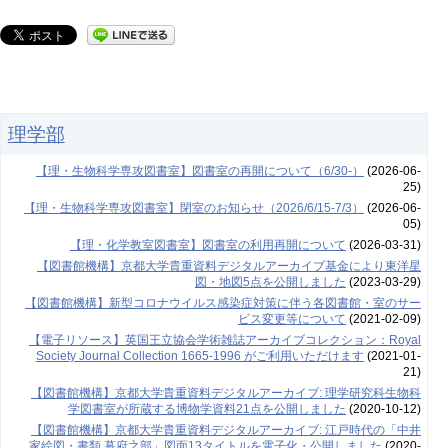
理学部
【理・生物科学専攻図書室】図書室の再開について（6/30-）
(2026-06-
25)
【理・生物科学専攻図書室】閉室のお知らせ（2026/6/15-7/3）
(2026-06-
05)
【理・化学教室図書室】図書室の利用再開について
(2026-03-31)
【図書館機構】京都大学貴重資料デジタルアーカイブ基金により東洋星
図・地図5点を公開しました
(2023-03-29)
【図書館機構】新型コロナウイルス感染症対策に伴う各図書館・室のサー
ビス変更等について
(2021-02-09)
【電子リソース】英国王立協会学術雑誌アーカイブコレクション：Royal
Society Journal Collection 1665-1996 がご利用いただけます
(2021-01-
21)
【図書館機構】京都大学貴重資料デジタルアーカイブ: 理学研究科生物科
学図書室が所蔵する博物学資料21点を公開しました
(2020-10-12)
【図書館機構】京都大学貴重資料デジタルアーカイブ: 江戸時代の「中井
家絵図・書類 幕府之部」図面13タイトルを電子化・公開しました
(2020-