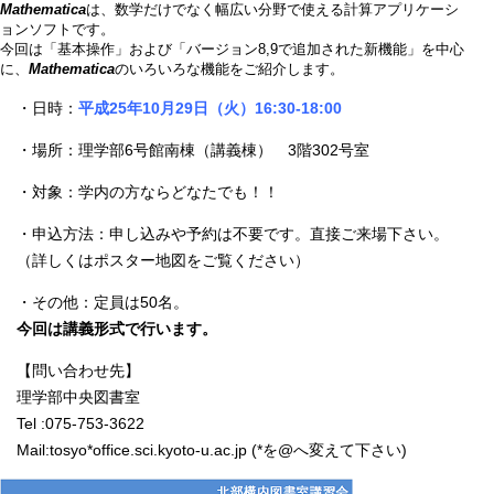
Mathematica
は、数学だけでなく幅広い分野で使える計算アプリケーシ
ョンソフトです。
今回は「基本操作」および「バージョン8,9で追加された新機能」を中心
に、
Mathematica
のいろいろな機能をご紹介します。
・日時：
平成25年10月29日（火）16:30-18:00
・場所：理学部6号館南棟（講義棟） 3階302号室
・対象：学内の方ならどなたでも！！
・申込方法：申し込みや予約は不要です。直接ご来場下さい。
（詳しくはポスター地図をご覧ください）
・その他：定員は50名。
今回は講義形式で行います。
【問い合わせ先】
理学部中央図書室
Tel :075-753-3622
Mail:tosyo*office.sci.kyoto-u.ac.jp (*を@へ変えて下さい)