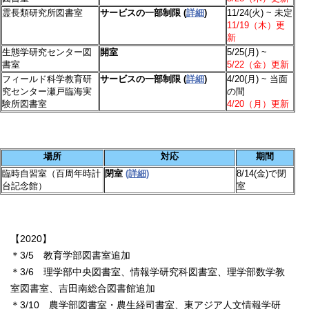
霊長類研究所図書室
サービスの一部制限 (
詳細
)
11/24(火) ~ 未定
11/19（木）更
新
生態学研究センター図
開室
5/25(月) ~
書室
5/22（金）更新
フィールド科学教育研
サービスの一部制限 (
詳細
)
4/20(月) ~ 当面
究センター瀬戸臨海実
の間
験所図書室
4/20（月）更新
場所
対応
期間
臨時自習室（百周年時計
閉室
(詳細)
8/14(金)で閉
台記念館）
室
【2020】
＊3/5 教育学部図書室追加
＊3/6 理学部中央図書室、情報学研究科図書室、理学部数学教
室図書室、吉田南総合図書館追加
＊3/10 農学部図書室・農生経司書室、東アジア人文情報学研