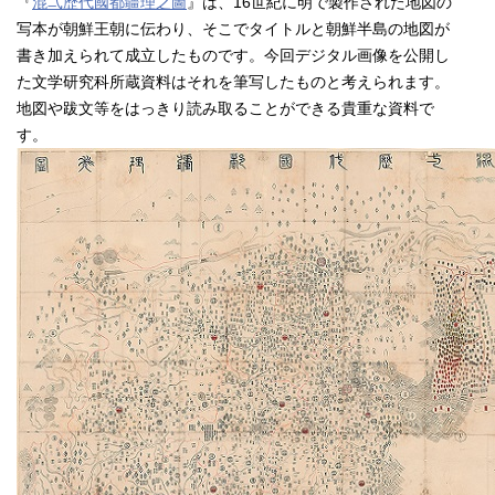
『
混弌歴代國都疆理之圖
』は、16世紀に明で製作された地図の
写本が朝鮮王朝に伝わり、そこでタイトルと朝鮮半島の地図が
書き加えられて成立したものです。今回デジタル画像を公開し
た文学研究科所蔵資料はそれを筆写したものと考えられます。
地図や跋文等をはっきり読み取ることができる貴重な資料で
す。