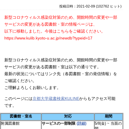
投稿日時：2021-02-09
(
102762 ヒット
)
新型コロナウィルス感染症対策のため、開館時間の変更や一部
サービスの変更がある図書館・室の情報ページは、
以下に移動しました。今後はこちらをご確認ください。
https://www.kulib.kyoto-u.ac.jp/newdb?typeid=17
新型コロナウィルス感染症対策のため、開館時間の変更や一部
サービスの変更がある図書館・室は以下の通りです。
最新の状況についてはリンク先（各図書館・室の発信情報）を
ご確認ください。
ご理解よろしくお願いします。
このページには
京都大学蔵書検索KULINE
からもアクセス可能
です。
図書館・室名
対応
期間
附属図書館
サービスの一部制限
(詳細)
5/8(金) ~ 当面の
間