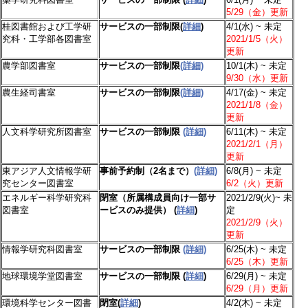
5/29（金）更新
桂図書館および工学研
サービスの一部制限(
詳細
)
4/1(水) ~ 未定
究科・工学部各図書室
2021/1/5（火）
更新
農学部図書室
サービスの一部制限
(詳細)
10/1(木) ~ 未定
9/30（水）更新
農生経司書室
サービスの一部制限
(詳細)
4/17(金) ~ 未定
2021/1/8（金）
更新
人文科学研究所図書室
サービスの一部制限
(詳細)
6/11(木) ~ 未定
2021/2/1（月）
更新
東アジア人文情報学研
事前予約制（2名まで）
(詳細)
6/8(月) ~ 未定
究センター図書室
6/2（火）更新
エネルギー科学研究科
閉室（所属構成員向け一部サ
2021/2/9(火)~ 未
図書室
ービスのみ提供） (
詳細
)
定
2021/2/9（火）
更新
情報学研究科図書室
サービスの一部制限
(詳細)
6/25(木) ~ 未定
6/25（木）更新
地球環境学堂図書室
サービスの一部制限 (
詳細
)
6/29(月) ~ 未定
6/29（月）更新
環境科学センター図書
閉室(
詳細
)
4/2(木) ~ 未定