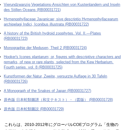
Vierundzwanzig Vegetations-Ansichten von Kustenlandern und Inseln
des Stillen Oceans (RB00031721)
Hymenophyllaceae Javanicae; sive descriptio Hymenophyllacearum
archipelagi Indici, Iconibus illustrata (RB00031722)
A history of the British hydroid zoophytes. Vol. II.―Plates
(RB00031723)
Monographie der Medusen, Theil 2 (RB00031724)
Hooker's Icones plantarum; or, figures with descriptive characters and
remarks, of new or rare plants, selected from the Kew Herbarium.
Fourth series. vol. 8 (RB00031725)
Kunstformen der Natur, Zweite, versurzte Auflage in 30 Tafeln
(RB00031726)
A Monograph of the Snakes of Japan (RB00031727)
原色版 日本蛇類圖譜（和文テキスト）・（図版） (RB00031728)
原色版 日本蛇類圖説 (RB00031729)
これらは、2010-2012年にグローバルCOEプログラム「生物の