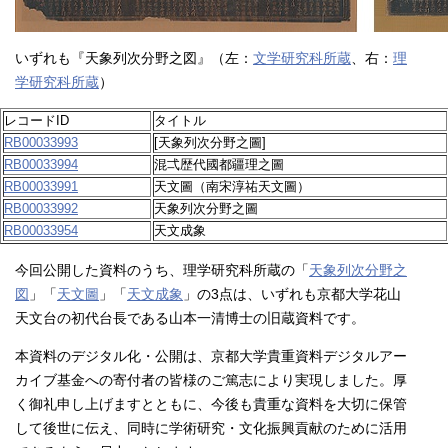
いずれも『天象列次分野之図』（左：
文学研究科所蔵
、右：
理
学研究科所蔵
）
レコードID
タイトル
RB00033993
[天象列次分野之圖]
RB00033994
混弌歴代國都疆理之圖
RB00033991
天文圖（南宋淳祐天文圖）
RB00033992
天象列次分野之圖
RB00033954
天文成象
今回公開した資料のうち、理学研究科所蔵の「
天象列次分野之
図
」「
天文圖
」「
天文成象
」の3点は、いずれも京都大学花山
天文台の初代台長である山本一清博士の旧蔵資料です。
本資料のデジタル化・公開は、京都大学貴重資料デジタルアー
カイブ基金への寄付者の皆様のご篤志により実現しました。厚
く御礼申し上げますとともに、今後も貴重な資料を大切に保管
して後世に伝え、同時に学術研究・文化振興貢献のために活用