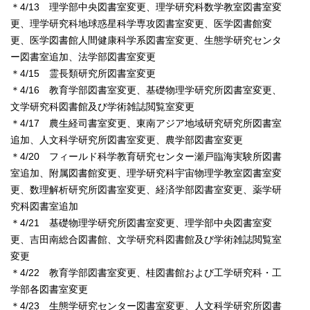
＊4/13 理学部中央図書室変更、理学研究科数学教室図書室変
更、理学研究科地球惑星科学専攻図書室変更、医学図書館変
更、医学図書館人間健康科学系図書室変更、生態学研究センタ
ー図書室追加、法学部図書室変更
＊4/15 霊長類研究所図書室変更
＊4/16 教育学部図書室変更、基礎物理学研究所図書室変更、
文学研究科図書館及び学術雑誌閲覧室変更
＊4/17 農生経司書室変更、東南アジア地域研究研究所図書室
追加、人文科学研究所図書室変更、農学部図書室変更
＊4/20 フィールド科学教育研究センター瀬戸臨海実験所図書
室追加、附属図書館変更、理学研究科宇宙物理学教室図書室変
更、数理解析研究所図書室変更、経済学部図書室変更、薬学研
究科図書室追加
＊4/21 基礎物理学研究所図書室変更、理学部中央図書室変
更、吉田南総合図書館、文学研究科図書館及び学術雑誌閲覧室
変更
＊4/22 教育学部図書室変更、桂図書館および工学研究科・工
学部各図書室変更
＊4/23 生態学研究センター図書室変更、人文科学研究所図書