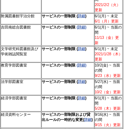
2021/2/2（火）
更新
附属図書館宇治分館
サービスの一部制限 (
詳細
)
6/1(月) ~ 未定
6/1（月）更新
吉田南総合図書館
サービスの一部制限
(詳細)
6/1(月) ~ 当面の
間
11/13（金）更
新
文学研究科図書館及び
サービスの一部制限 (
詳細
)
6/1(月) ~ 未定
学術雑誌閲覧室
2021/1/28（木）
更新
教育学部図書室
サービスの一部制限
(詳細)
10/2(金) ~ 当面
の間
9/23（水）更新
法学部図書室
サービスの一部制限 (
詳細
)
5/27(水) ~ 当面
の間
10/2（金）更新
経済学部図書室
サービスの一部制限 (
詳細
)
6/1(月) ~ 当面の
間
5/28（木）更新
経済資料センター
サービスの一部制限および貸
9/16(水) ~ 当面
出ルールの一時的な変更(
詳細
)
の間
9/15（火）更新