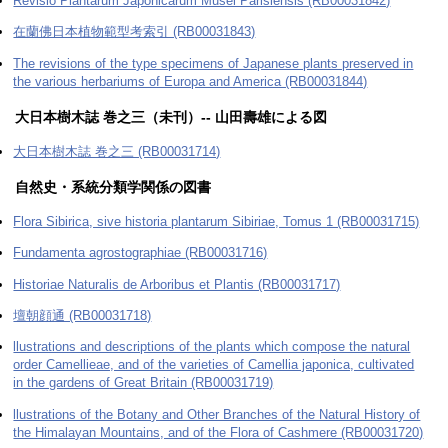
Revisio Plantarum Japonicarum Musei Parisiensis (RB00031842)
在蘭佛日本植物範型考索引 (RB00031843)
The revisions of the type specimens of Japanese plants preserved in
the various herbariums of Europa and America (RB00031844)
大日本樹木誌 巻之三（未刊）--
山田壽雄による図
大日本樹木誌 巻之三 (RB00031714)
自然史・系統分類学関係の図書
Flora Sibirica, sive historia plantarum Sibiriae, Tomus 1 (RB00031715)
Fundamenta agrostographiae (RB00031716)
Historiae Naturalis de Arboribus et Plantis (RB00031717)
壇朝顔通 (RB00031718)
llustrations and descriptions of the plants which compose the natural
order Camellieae, and of the varieties of Camellia japonica, cultivated
in the gardens of Great Britain (RB00031719)
llustrations of the Botany and Other Branches of the Natural History of
the Himalayan Mountains, and of the Flora of Cashmere (RB00031720)