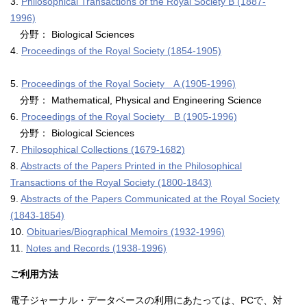
3.
Philosophical Transactions of the Royal Society B (1887-
1996)
分野： Biological Sciences
4.
Proceedings of the Royal Society (1854-1905)
5.
Proceedings of the Royal Society A (1905-1996)
分野： Mathematical, Physical and Engineering Science
6.
Proceedings of the Royal Society B (1905-1996)
分野： Biological Sciences
7.
Philosophical Collections (1679-1682)
8.
Abstracts of the Papers Printed in the Philosophical
Transactions of the Royal Society (1800-1843)
9.
Abstracts of the Papers Communicated at the Royal Society
(1843-1854)
10.
Obituaries/Biographical Memoirs (1932-1996)
11.
Notes and Records (1938-1996)
ご利用方法
電子ジャーナル・データベースの利用にあたっては、PCで、対