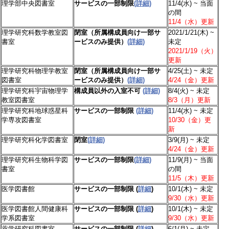
理学部中央図書室
サービスの一部制限
(詳細)
11/4(水) ~ 当面
の間
11/4（水）更新
理学研究科数学教室図
閉室（所属構成員向け一部サ
2021/1/21(木) ~
書室
ービスのみ提供）
(詳細)
未定
2021/1/19（火）
更新
理学研究科物理学教室
閉室（所属構成員向け一部サ
4/25(土) ~ 未定
図書室
ービスのみ提供）
(詳細)
4/24（金）更新
理学研究科宇宙物理学
構成員以外の入室不可
(詳細)
8/4(火) ~ 未定
教室図書室
8/3（月）更新
理学研究科地球惑星科
サービスの一部制限
(詳細)
11/4(水) ~ 未定
学専攻図書室
10/30（金）更
新
理学研究科化学図書室
閉室
(詳細)
3/9(月) ~ 未定
4/24（金）更新
理学研究科生物科学図
サービスの一部制限
(詳細)
11/9(月) ~ 当面
書室
の間
11/5（木）更新
医学図書館
サービスの一部制限 (
詳細
)
10/1(木) ~ 未定
9/30（水）更新
医学図書館人間健康科
サービスの一部制限 (
詳細
)
10/1(木) ~ 未定
学系図書室
9/30（水）更新
薬学研究科図書室
サービスの一部制限 (
詳細
)
6/1(月) ~ 未定