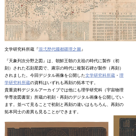
文学研究科所蔵『
混弌歴代國都疆理之圖
』
『天象列次分野之図』は、朝鮮王朝の太祖の時代に製作（初
刻）された石刻星図で、粛宗の時代に複製石碑が製作（再刻）
されました。今回デジタル画像を公開した
文学研究科所蔵
・
理
学研究科所蔵
の資料はいずれも再刻の拓本です。
貴重資料デジタルアーカイブでは他にも理学研究科（宇宙物理
学専攻図書室）所蔵の初刻・再刻のデジタル画像を公開してい
ます。並べて見ることで初刻と再刻の違いはもちろん、再刻の
拓本同士の差異も見ることができます。