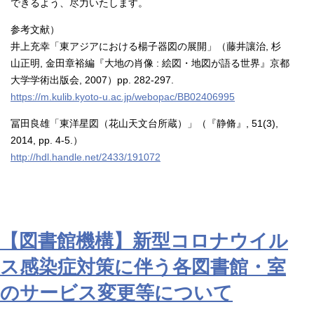
できるよう、尽力いたします。
参考文献）
井上充幸「東アジアにおける楊子器図の展開」（藤井讓治, 杉
山正明, 金田章裕編『大地の肖像 : 絵図・地図が語る世界』京都
大学学術出版会, 2007）pp. 282-297.
https://m.kulib.kyoto-u.ac.jp/webopac/BB02406995
冨田良雄「東洋星図（花山天文台所蔵）」（『静脩』, 51(3),
2014, pp. 4-5.）
http://hdl.handle.net/2433/191072
【図書館機構】新型コロナウイル
ス感染症対策に伴う各図書館・室
のサービス変更等について