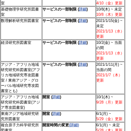
室
4/10（金）更新
基礎物理学研究所図書
サービスの一部制限 (
詳細
)
10/8(木) ~ 未定
室
10/8（木）更新
数理解析研究所図書室
サービスの一部制限 (
詳細
)
2021/1/15(金) ~
未定
2021/1/13（水）
更新
経済研究所図書室
サービスの一部制限 (
詳細
)
10/2(金) ~ 当面
の間
2021/1/13（水）
更新
アジア・アフリカ地域
サービスの一部制限 (
詳細
)
2021/1/11(月) ~
研究研究科図書室(アフ
当面の間
リカ地域研究専攻図書
2021/1/7（木）
室 / 東南アジア・グロ
更新
ーバル地域研究専攻図
書室とも)
アジア・アフリカ地域
開室 (
詳細
)
10/1(木) ~
研究研究科図書室(アジ
9/28（月）更新
ア専攻図書室)
東南アジア地域研究研
開室 (
詳細
)
6/1(月) ~
究所図書室
5/29（金）更新
複合原子力科学研究所
開室時間の変更
(詳細)
6/1(月) ~ 未定
図書室
5/28（木）更新