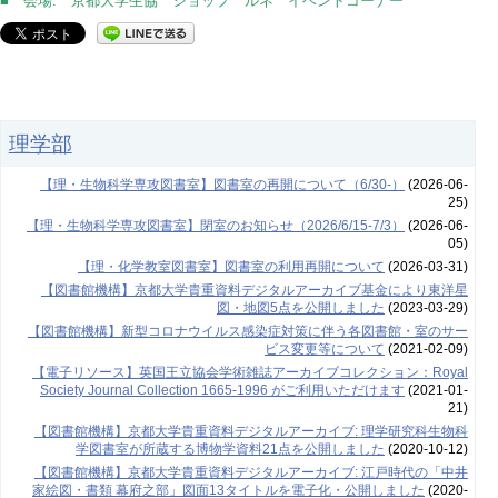
■ 会場: 京都大学生協 ショップ ルネ イベントコーナー
理学部
【理・生物科学専攻図書室】図書室の再開について（6/30-）
(2026-06-
25)
【理・生物科学専攻図書室】閉室のお知らせ（2026/6/15-7/3）
(2026-06-
05)
【理・化学教室図書室】図書室の利用再開について
(2026-03-31)
【図書館機構】京都大学貴重資料デジタルアーカイブ基金により東洋星
図・地図5点を公開しました
(2023-03-29)
【図書館機構】新型コロナウイルス感染症対策に伴う各図書館・室のサー
ビス変更等について
(2021-02-09)
【電子リソース】英国王立協会学術雑誌アーカイブコレクション：Royal
Society Journal Collection 1665-1996 がご利用いただけます
(2021-01-
21)
【図書館機構】京都大学貴重資料デジタルアーカイブ: 理学研究科生物科
学図書室が所蔵する博物学資料21点を公開しました
(2020-10-12)
【図書館機構】京都大学貴重資料デジタルアーカイブ: 江戸時代の「中井
家絵図・書類 幕府之部」図面13タイトルを電子化・公開しました
(2020-