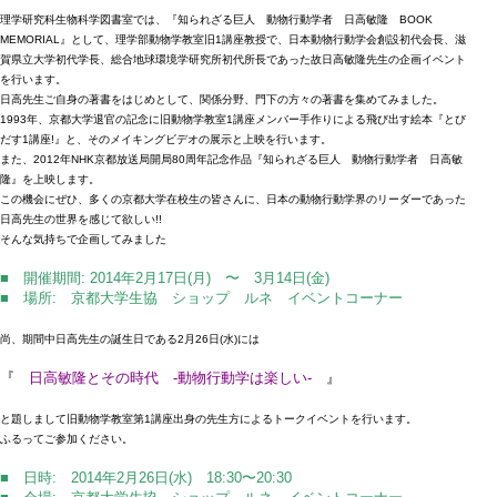
理学研究科生物科学図書室では、『知られざる巨人 動物行動学者 日高敏隆 BOOK
MEMORIAL』として、理学部動物学教室旧1講座教授で、日本動物行動学会創設初代会長、滋
賀県立大学初代学長、総合地球環境学研究所初代所長であった故日高敏隆先生の企画イベント
を行います。
日高先生ご自身の著書をはじめとして、関係分野、門下の方々の著書を集めてみました。
1993年、京都大学退官の記念に旧動物学教室1講座メンバー手作りによる飛び出す絵本『とび
だす1講座!』と、そのメイキングビデオの展示と上映を行います。
また、2012年NHK京都放送局開局80周年記念作品『知られざる巨人 動物行動学者 日高敏
隆』を上映します。
この機会にぜひ、多くの京都大学在校生の皆さんに、日本の動物行動学界のリーダーであった
日高先生の世界を感じて欲しい!!
そんな気持ちで企画してみました
■ 開催期間: 2014年2月17日(月) 〜 3月14日(金)
■ 場所: 京都大学生協 ショップ ルネ イベントコーナー
尚、期間中日高先生の誕生日である2月26日(水)には
『
日高敏隆とその時代 -動物行動学は楽しい-
』
と題しまして旧動物学教室第1講座出身の先生方によるトークイベントを行います。
ふるってご参加ください。
■ 日時: 2014年2月26日(水) 18:30〜20:30