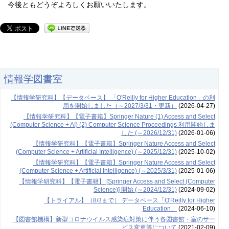
今後ともどうぞよろしくお願いいたします。
情報学図書室
【情報学研究科】【データベース】 「O'Reilly for Higher Education」の利
用を開始しました（～2027/3/31・更新）
(2026-04-27)
【情報学研究科】【電子書籍】Springer Nature (1) Access and Select
(Computer Science + AI) (2) Computer Science Proceedings 利用開始しま
した (～2026/12/31)
(2026-01-06)
【情報学研究科】【電子書籍】Springer Nature Access and Select
(Computer Science + Artificial Intelligence) (～2025/12/31)
(2025-10-02)
【情報学研究科】【電子書籍】Springer Nature Access and Select
(Computer Science + Artificial Intelligence) (～2025/3/31)
(2025-01-06)
【情報学研究科】【電子書籍】 [Springer Access and Select (Computer
Science)] 開始 (～2024/12/31)
(2024-09-02)
【トライアル】（8/3まで） データベース「O'Reilly for Higher
Education」
(2024-06-10)
【図書館機構】新型コロナウイルス感染症対策に伴う各図書館・室のサー
ビス変更等について
(2021-02-09)