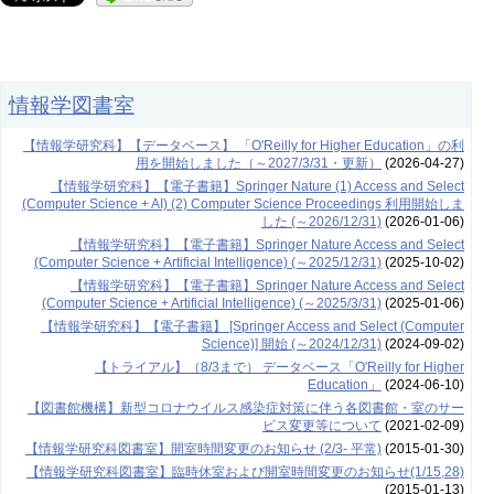
情報学図書室
【情報学研究科】【データベース】 「O'Reilly for Higher Education」の利
用を開始しました（～2027/3/31・更新）
(2026-04-27)
【情報学研究科】【電子書籍】Springer Nature (1) Access and Select
(Computer Science + AI) (2) Computer Science Proceedings 利用開始しま
した (～2026/12/31)
(2026-01-06)
【情報学研究科】【電子書籍】Springer Nature Access and Select
(Computer Science + Artificial Intelligence) (～2025/12/31)
(2025-10-02)
【情報学研究科】【電子書籍】Springer Nature Access and Select
(Computer Science + Artificial Intelligence) (～2025/3/31)
(2025-01-06)
【情報学研究科】【電子書籍】 [Springer Access and Select (Computer
Science)] 開始 (～2024/12/31)
(2024-09-02)
【トライアル】（8/3まで） データベース「O'Reilly for Higher
Education」
(2024-06-10)
【図書館機構】新型コロナウイルス感染症対策に伴う各図書館・室のサー
ビス変更等について
(2021-02-09)
【情報学研究科図書室】開室時間変更のお知らせ (2/3- 平常)
(2015-01-30)
【情報学研究科図書室】臨時休室および開室時間変更のお知らせ(1/15,28)
(2015-01-13)