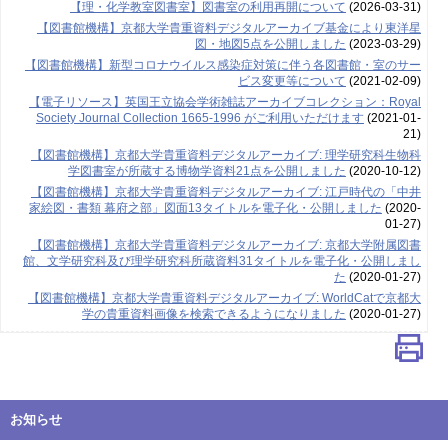
【理・化学教室図書室】図書室の利用再開について
(2026-03-31)
【図書館機構】京都大学貴重資料デジタルアーカイブ基金により東洋星
図・地図5点を公開しました
(2023-03-29)
【図書館機構】新型コロナウイルス感染症対策に伴う各図書館・室のサー
ビス変更等について
(2021-02-09)
【電子リソース】英国王立協会学術雑誌アーカイブコレクション：Royal
Society Journal Collection 1665-1996 がご利用いただけます
(2021-01-
21)
【図書館機構】京都大学貴重資料デジタルアーカイブ: 理学研究科生物科
学図書室が所蔵する博物学資料21点を公開しました
(2020-10-12)
【図書館機構】京都大学貴重資料デジタルアーカイブ: 江戸時代の「中井
家絵図・書類 幕府之部」図面13タイトルを電子化・公開しました
(2020-
01-27)
【図書館機構】京都大学貴重資料デジタルアーカイブ: 京都大学附属図書
館、文学研究科及び理学研究科所蔵資料31タイトルを電子化・公開しまし
た
(2020-01-27)
【図書館機構】京都大学貴重資料デジタルアーカイブ: WorldCatで京都大
学の貴重資料画像を検索できるようになりました
(2020-01-27)
お知らせ