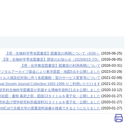
【理・生物科学専攻図書室】図書室の再開について（6/30-）
(2026-06-25)
【理・生物科学専攻図書室】閉室のお知らせ（2026/6/15-7/3）
(2026-06-05)
【理・化学教室図書室】図書室の利用再開について
(2026-03-31)
デジタルアーカイブ基金により東洋星図・地図5点を公開しました
(2023-03-29)
イルス感染症対策に伴う各図書館・室のサービス変更等について
(2021-02-09)
 Journal Collection 1665-1996 がご利用いただけます
(2021-01-21)
学研究科生物科学図書室が所蔵する博物学資料21点を公開しました
(2020-10-12)
家絵図・書類 幕府之部」図面13タイトルを電子化・公開しました
(2020-01-27)
究科及び理学研究科所蔵資料31タイトルを電子化・公開しました
(2020-01-27)
rldCatで京都大学の貴重資料画像を検索できるようになりました
(2020-01-27)