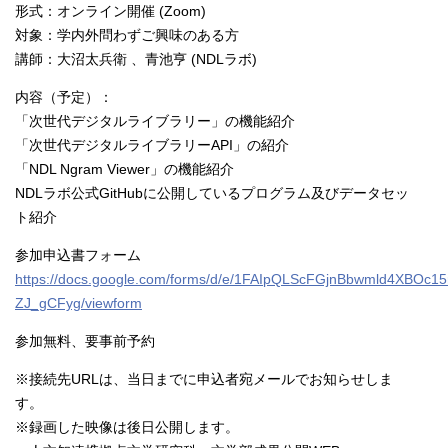
形式：オンライン開催 (Zoom)
対象：学内外問わずご興味のある方
講師：大沼太兵衛 、青池亨 (NDLラボ)
内容（予定）：
「次世代デジタルライブラリー」の機能紹介
「次世代デジタルライブラリーAPI」の紹介
「NDL Ngram Viewer」の機能紹介
NDLラボ公式GitHubに公開しているプログラム及びデータセッ
ト紹介
参加申込書フォーム
https://docs.google.com/forms/d/e/1FAIpQLScFGjnBbwmld4XBO
ZJ_gCFyg/viewform
参加無料、要事前予約
※接続先URLは、当日までに申込者宛メールでお知らせしま
す。
※録画した映像は後日公開します。