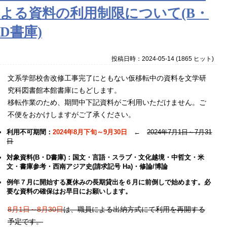
よる資料の利用制限について(B・
D書庫)
投稿日時：2024-05-14
(
1865 ヒット
)
文系学部校舎改修工事完了にともない仮移転中の資料を文学研
究科図書館本館書庫にもどします。
移転作業のため、期間中下記資料がご利用いただけません。ご
不便をおかけしますがご了承ください。
利用不可期間：
2024年8月下旬～9月30日
←
2024年7月1日～7月31
日
対象資料(B・D書庫)：国文・言語・スラブ・文化越境・中哲文・米
文・書庫参考・西南アジア史(請求記号 Ha)・修論/博論
例年７月に開始する夏休みの長期貸出を６月に前倒しで始めます。必
要な資料の確保はお早目にお願いします。
8月1日～8月30日
は、職員による出納方式にて利用を再開する
予定です。