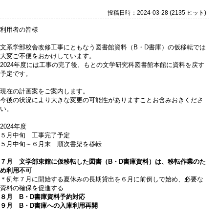
投稿日時：2024-03-28
(
2135 ヒット
)
利用者の皆様
文系学部校舎改修工事にともなう図書館資料（B・D書庫）の仮移転では
大変ご不便をおかけしています。
2024年度には工事の完了後、もとの文学研究科図書館本館に資料を戻す
予定です。
現在の計画案をご案内します。
今後の状況により大きな変更の可能性がありますことお含みおきくださ
い。
2024年度
５月中旬 工事完了予定
５月中旬～６月末 順次書架を移転
７月 文学部東館に仮移転した図書（B・D書庫資料）は、移転作業のた
め利用不可
＊例年７月に開始する夏休みの長期貸出を６月に前倒しで始め、必要な
資料の確保を促進する
８月 B・D書庫資料予約対応
９月 B・D書庫への入庫利用再開