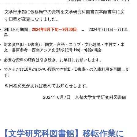
文学部東館に仮移転中の資料を文学研究科図書館本館書庫に戻
す日程が変更になりました。
利用不可期間：
2024年8月下旬～9月30日
←
2024年7月1日～7月31
日
対象資料(B・D書庫)： 国文・言語・スラブ・文化越境・中哲文・米
文・書庫参考・西南アジア史(請求記号 Ha)・修論/博論
必要な資料の確保は引き続き、お早目にお願いします。
できるだけ10月のはやい段階で本館B・D書庫への入庫利用を再開しま
す。
※日程変更があれば改めてお知らせします。
2024年6月7日 京都大学文学研究科図書館
【文学研究科図書館】移転作業に