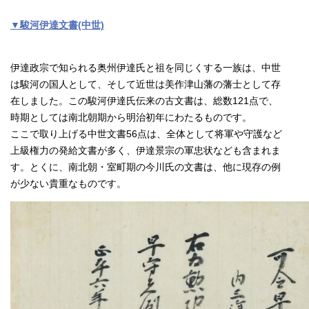
▼駿河伊達文書(中世)
伊達政宗で知られる奥州伊達氏と祖を同じくする一族は、中世
は駿河の国人として、そして近世は美作津山藩の藩士として存
在しました。この駿河伊達氏伝来の古文書は、総数121点で、
時期としては南北朝期から明治初年にわたるものです。
ここで取り上げる中世文書56点は、全体として将軍や守護など
上級権力の発給文書が多く、伊達景宗の軍忠状なども含まれま
す。とくに、南北朝・室町期の今川氏の文書は、他に現存の例
が少ない貴重なものです。