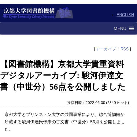
ENGLISH
MENU
|
アーカイブ
|
RSS
|
【図書館機構】京都大学貴重資料
デジタルアーカイブ: 駿河伊達文
書（中世分）56点を公開しました
投稿日時：2022-06-30
(
2340 ヒット
)
京都大学とプリンストン大学の共同事業により、総合博物館が
所蔵する
駿河伊達氏伝来の古文書
（中世分）56点を公開しまし
た。