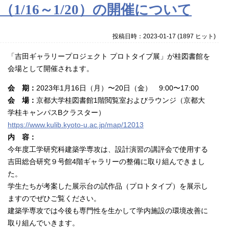
（1/16～1/20）の開催について
投稿日時：2023-01-17
(
1897 ヒット
)
「
吉田ギャラリープロジェクト プロトタイプ展」が桂図書館を
会場として開催されます。
会 期：
2023年1月16日（月）〜20日（金） 9:00〜17:00
会 場：
京都大学桂図書館1階閲覧室およびラウンジ（京都大
学桂キャンパスBクラスター）
https://www.kulib.kyoto-u.ac.jp/map/12013
内 容：
今年度工学研究科建築学専攻は、設計演習の講評会で使用する
吉田総合研究９号館4階ギャラリーの整備に取り組んできまし
た。
学生たちが考案した展示台の試作品（プロトタイプ）を展示し
ますのでぜひご覧ください。
建築学専攻では今後も専門性を生かして学内施設の環境改善に
取り組んでいきます。