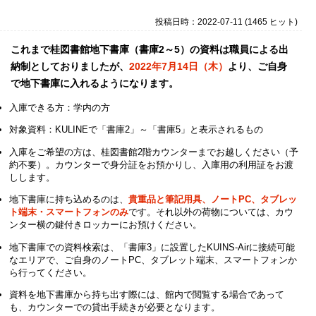
投稿日時：2022-07-11
(
1465 ヒット
)
これまで桂図書館地下書庫（書庫2～5）の資料は職員による出
納制としておりましたが、
2022年7月14日（木）
より、ご自身
で地下書庫に入れるようになります。
入庫できる方：学内の方
対象資料：KULINEで「書庫2」～「書庫5」と表示されるもの
入庫をご希望の方は、桂図書館2階カウンターまでお越しください
（予
約不要）
。カウンターで身分証をお預かりし、入庫用の利用証をお渡
しします。
地下書庫に持ち込めるのは、
貴重品と筆記用具、ノートPC、タブレッ
ト端末・スマートフォン
のみ
です。それ以外の荷物については、カウ
ンター横の鍵付きロッカーにお預けください。
地下書庫での資料検索は、「書庫3」に設置したKUINS-Airに接続可能
なエリアで、ご自身のノートPC、タブレット端末、スマートフォンか
ら行ってください。
資料を地下書庫から持ち出す際には、館内で閲覧する場合であって
も、カウンターでの貸出手続きが必要となります。