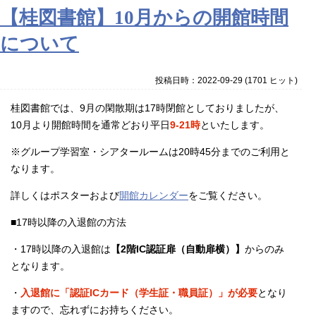
【桂図書館】10月からの開館時間
について
投稿日時：2022-09-29
(
1701 ヒット
)
桂図書館では、9月の閑散期は17時閉館としておりましたが、
10月より開館時間を通常どおり平日
9-21時
といたします
。
※
グループ学習室・シアタールームは20時45分までのご利用と
なります。
詳しくはポスターおよび
開館カレンダー
をご覧ください。
■17時以降の入退館の方法
・17時以降の入退館は
【2階IC認証扉（自動扉横）】
からのみ
となります。
・
入退館に「認証ICカード（学生証・職員証）」が必要
となり
ま
すので、忘れずにお持ちください。