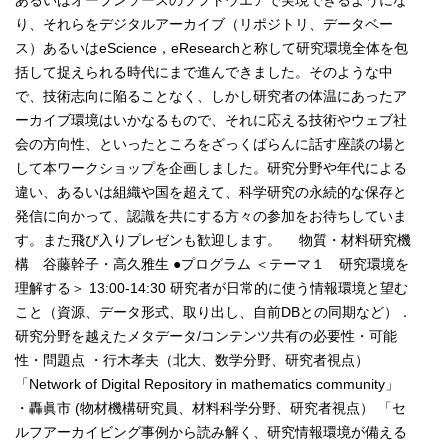
り、それらをデジタルアーカイブ（リポジトリ、データベー
ス）あるいはeScience，eResearchと称して研究環境全体を包
括して捉えられる時代にまで進んできました。そのような中
で、技術志向に陥ることなく、しかし研究者の体温にあったア
ーカイブ環境はいかなるもので、それに応える技術やウェブ社
会の方向性、といったところをざっくばらんに話す座談の場と
して本ワークショップを企画しました。研究分野や年代による
違い、あるいは組織や国を超えて、科学研究の永続的な保存と
発信に向かって、認識を共にする方々の参加をお待ちしていま
す。また飛び入りプレゼンも歓迎します。 物質・材料研究機
構 谷藤幹子・高久雅生 ●プログラム ＜テーマ１ 研究環境を
理解する＞ 13:00-14:30 研究者が日常的に使う情報環境と望む
こと（資源、データ形式、取り出し、自前DBとの同期など）．
研究分野を越えたメタデータ/コンテンツ共有の必要性・可能
性・問題点 ・行木孝夫（北大、数学分野、研究者視点）
「Network of Digital Repository in mathematics community」
・轟眞市 (物材機構研究員、材料科学分野、研究者視点） 「セ
ルフアーカイビング事例から読み解く、研究情報環境が備える