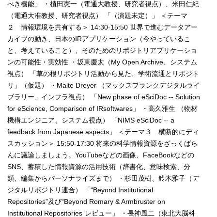
べき機能」 ・植田憲一（電通大教授、研究者視点）、米田仁紀
（電通大准教授、研究者視点） 「（演題未定）」 ＜テーマ
２ 情報環境を共有する＞ 14:30-15:50 世界で進むデータアー
カイブの動き、日本のIRアプリケーション（今やっているこ
と、考えていること）、そのためのリポジトリアプリケーショ
ンの可能性・実効性 ・坂東慶太（My Open Archive、システム
視点） 「草の根リポジトリ活動から見た、学術流通とリポジト
リ」（仮題） ・Malte Dreyer （マックスプランクデジタルライ
ブラリー、インフラ視点） 「New phase of eSciDoc -- Solution
for eScience, Comparison of IRsoftwares」 ・高久雅生 （物材
機構エンジニア、システム視点） 「NIMS eSciDoc -- a
feedback from Japanese aspects」 ＜テーマ３ 横断的にディ
スカッション＞ 15:50-17:30 将来の科学情報資源をざっくばら
んに議論しましょう。YouTubeなどの画像、FaceBookなどの
SNS、蓄積した情報資源の活用技術（辞書化、意味検索、分
類、編集からパーソナライズまで） ・杉田茂樹、鈴木雅子（デ
ジタルリポジトリ連合） 「“Beyond Institutional
Repositories”及び“Beyond Romary & Armbruster on
Institutional Repositories”レビュー」 ・長神風二（東北大脳科