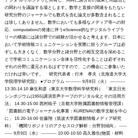
の関わりを議論する場とします。数学と直接の関連をもたない
研究分野のジャーナルでも数式を含む論文が多数含まれること
は珍しくありません。数学においても多様なメディア等への対
応、computationの発達に伴うeScience的なデジタルライブラ
リーの構築には諸分野での経験が活かせると考えます。日本に
おいて学術情報コミュニケーションを実際に担うグループは必
ずしも大きくなく、数学分野と諸分野との相互交流を深めるこ
とで学術コミュニケーション全体を活性化することは必ずそれ
ぞれの分野に還元されるはずですので、この機会にご参集いた
だければ幸いです。 研究代表者：行木 孝夫（北海道大学大
学院理学研究院） ●プログラム ---------- 9月8日（火） ----------
13:30-14:10 麻生和彦（東京大学数理科学研究科） 「東京日光
シンポジウム(1955)講演音声テープのデジタル化とその活用方
法」 14:30-15:00 西村暁子（京都大学附属図書館情報管理課）
「図書館の電子ジャーナル化事業：KURENAIの数学文献を中心
に」 15:20-16:00 佐藤翔（筑波大学図書館情報メディア研究
科） 「機関リポジトリのアクセスログ解析：分野別傾向」 -----
----- 9月9日（水） ---------- 10:00-10:50 高久雅生(物質・材料