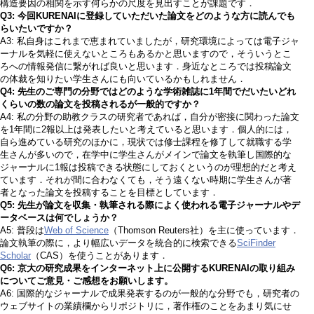
構造要因の相関を示す何らかの尺度を見出すことが課題です．
Q3: 今回KURENAIに登録していただいた論文をどのような方に読んでも
らいたいですか？
A3: 私自身はこれまで恵まれていましたが，研究環境によっては電子ジャ
ーナルを気軽に使えないところもあるかと思いますので，そういうとこ
ろへの情報発信に繋がれば良いと思います．身近なところでは投稿論文
の体裁を知りたい学生さんにも向いているかもしれません．
Q4: 先生のご専門の分野ではどのような学術雑誌に1年間でだいたいどれ
くらいの数の論文を投稿されるが一般的ですか？
A4: 私の分野の助教クラスの研究者であれば，自分が密接に関わった論文
を1年間に2報以上は発表したいと考えていると思います．個人的には，
自ら進めている研究のほかに，現状では修士課程を修了して就職する学
生さんが多いので，在学中に学生さんがメインで論文を執筆し国際的な
ジャーナルに1報は投稿できる状態にしておくというのが理想的だと考え
ています．それが間に合わなくても，そう遠くない時期に学生さんが著
者となった論文を投稿することを目標としています．
Q5: 先生が論文を収集・執筆される際によく使われる電子ジャーナルやデ
ータベースは何でしょうか？
A5: 普段は
Web of Science
（Thomson Reuters社）を主に使っています．
論文執筆の際に，より幅広いデータを統合的に検索できる
SciFinder
Scholar
（CAS）を使うことがあります．
Q6: 京大の研究成果をインターネット上に公開するKURENAIの取り組み
についてご意見・ご感想をお願いします。
A6: 国際的なジャーナルで成果発表するのが一般的な分野でも，研究者の
ウェブサイトの業績欄からリポジトリに，著作権のことをあまり気にせ