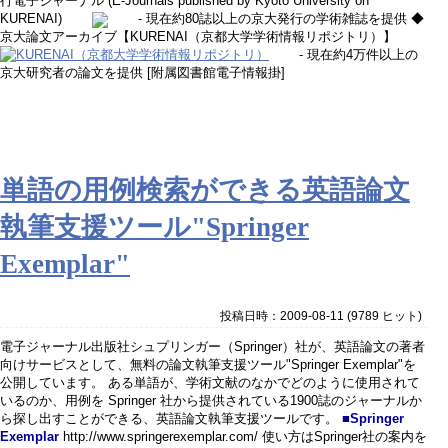
行電子ジャーナル (E-Journals published by Kyoto University on
KURENAI)
- 現在約80誌以上の京大発行の学術雑誌を提供 ◆
京大論文アーカイブ【KURENAI（京都大学学術情報リポジトリ）】
- 現在約4万件以上の
京大研究者の論文を提供 [附属図書館電子情報掛]
単語の用例検索ができる英語論文
執筆支援ツール"Springer
Exemplar"
投稿日時：2009-08-11
(
9789 ヒット
)
電子ジャーナル出版社シュプリンガー（Springer）社が、英語論文の著者
向けサービスとして、無料の論文執筆支援ツール"Springer Exemplar"を
公開しています。 ある単語が、学術文献のなかでどのように使用されて
いるのか、用例を Springer 社から提供されている1900誌のジャーナルか
ら探し出すことができる、英語論文執筆支援ツールです。
■Springer
Exemplar
http://www.springerexemplar.com/ 使い方はSpringer社の案内を