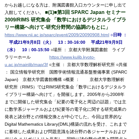
からお越しになる方は、附属図書館入口カウンターに申し出て
■(1)■第3回 SPARC Japan セミナー
入館してください。
2009/RIMS 研究集会 「数学におけるデジタルライブラ
リー構築へ向けて-研究分野間の協調のもとに」
https://www.nii.ac.jp/sparc/event/2009/20090908.html
○日時 ：
平成21年9月8日（火） 13：30-16:00 平成21年9月9日
（水） 10：00-15:50
○場所 ： 京都大学附属図書館 ライブ
ラリーホール
https://www.kulib.kyoto-
u.ac.jp/mainlib/map/3f
○主催 ： 京都大学数理解析研究所 ○共催
： 国立情報学研究所 国際学術情報流通基盤整備事業 (SPARC
Japan) 京都大学図書館機構 ○概要 ： 京都大学数理解析
研究所（RIMS）ではRIMS研究集会「数学におけるデジタルラ
イブラリー構築へ向けて」を開催します。2005年から2008年
までに開催した研究集会「紀要の電子化と周辺の話題」では主
に数学系ジャーナルおよび紀要等の電子化に関する研究成果の
発表と諸分野との情報交換とが中心でした。今回は世界的な
Digital Mathematics Library(DML)構築の流れを受け、これまで
に蓄積した成果および問題意識を諸分野の各ジャーナルおよび
デジタ ルリポジトリと共有し、同時に諸分野の成果と問題点と