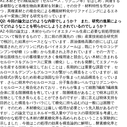
A1:木材とその構成成分（セルロース，リグニン等）をはじめ，関連する
多糖類など各種生物由来素材を対象に，その分子・材料特性を究めつ
つ，異種素材との複合化による機能材料化やリファイニングによるエネ
ルギー変換に関する研究を行っています．
Q2: 今回の論文はどのような内容でしょうか？ また、研究の進展によっ
てどのようなことを明らかにしようとされているのでしょうか？
A2:今回の論文は，木材からのバイオエタノール生産に必要な前処理技術
について報告するもので，主に前の所属先の（独）産業技術総合研究所
で検討した結果がベースとなっています．原油価格高騰の折にしばしば
報道されたガソリンに代わるバイオエタノールは，既にトウモロコシデ
ンプンや砂糖（ショ糖）から生産され上市されています．その一方で，
単位面積当たりの蓄積量が大きく食糧用途と競合しない木材に含まれる
セルロースをグルコースに変換（糖化）し，それを発酵してエタノール
を生産する技術を確立しておくことは，長期的には重要な課題です．セ
ルロースもデンプンもグルコースが繋がった構造をとっていますが，結
合様式が異なるため前者は強固な分子が集まった結晶構造をとっていま
す．さらに樹木中のセルロースは，分子集合体レベルではリグニンやヘ
ミセルロースと複合化されており，それらが集まって細胞?繊維?繊維集
合体に至る階層構造を有しています．階層構造があることで樹木は巨大
生物として生き長らえることができるのですが，逆に言えば樹体支持を
目的とした構造をバラバラにして糖化に持ち込むのは一般には困難で
す．そのため，木材糖化には厳しい処理が必要という先入観があるので
すが，この論文ではエネルギー投入量やプロセスの環境対策を考慮した
穏やかな処理でも木材の酵素糖化率を高められるということを実験的に
示しました．今後はこの処理の効果を構造論的に解明し，酵素糖化率と