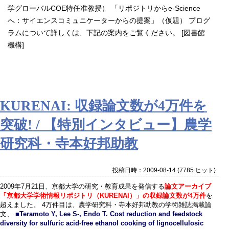
学グローバルCOE特任准教授） 「リポジトリからe-Science
へ：サイエンスコミュニケーターからの提案」（仮題） プログ
ラムについて詳しくは、下記の案内をご覧ください。 [図書館
機構]
KURENAI: 収録論文数が4万件を
突破! / 【特別インタビュー】農学
研究科・寺本好邦助教
投稿日時：2009-08-14
(
7785 ヒット
)
2009年7月21日、京都大学の研究・教育成果を発信する
論文アーカイブ
「京都大学学術情報リポジトリ（KURENAI）」の収録論文数が4万件
を
超えました。 4万件目は、農学研究科・寺本好邦助教の学術雑誌掲載論
文、
■Teramoto Y, Lee S-, Endo T. Cost reduction and feedstock
diversity for sulfuric acid-free ethanol cooking of lignocellulosic