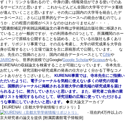
ず（？）リンクを張れるので，中身の濃い情報発信ができる使いでのあ
るサービスだと思います． これからどんどん全国の大学等でデータ蓄積
が進んでいくことと思いますが，その先には国内の大学等を統合したデ
ータベースに，さらには世界的なデータベースへの統合が進むのでしょ
うか．どの程度の規模がベストなのかはわかりませんが・・・．
*(図書館補足)学術雑誌掲載論文の著作権は学術雑誌出版社側に移譲され
ていることが一般的ですが、その利用条件の1つとして、所属機関のホー
ムページで原稿を公開することを認める、としている出版社も多くあり
ます。リポジトリ事業では、その点を考慮し、大学の研究成果を大学自
身が広報するという立場で論文を主に原稿形式で公開しています。 な
お、先生のご指摘のとおり、国内の統合データベースとして
CiNii
や
JAIRO
から、世界的規模ではGoogle/
Google Scholar
や
Scopus
からも、
KURENAIの収録論文を検索することが可能になっています。 寺本先生、
お忙しい中、研究活動や研究成果の発表の仕方がよく分かる丁寧なコメ
ントありがとうございました。
KURENAI事業では、寺本先生にご指摘い
ただいたように、電子ジャーナルを気軽に使えない多くの研究の現場
に、国際的ジャーナルに掲載される京都大学の最先端の研究成果を届け
られるように、努力していきたいと思います。 また、研究者ご自身の業
績リストを補完するものとして、研究活動の広報に使っていただけるよ
うな事業にしていきたいと思います。
◆京大論文アーカイブ
【KURENAI（京都大学学術情報リポジトリ）】
- 現在約4万件以上の
京大研究者の論文を提供 [附属図書館電子情報掛]