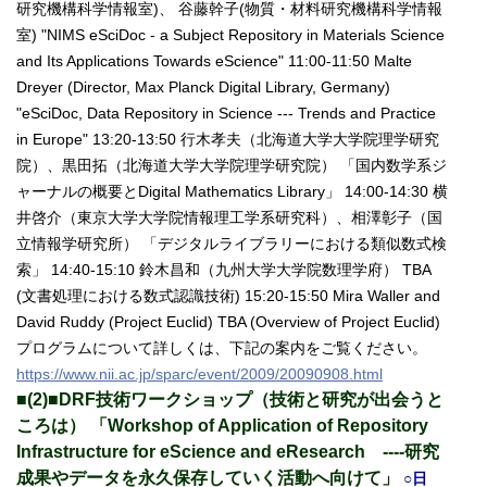
研究機構科学情報室)、 谷藤幹子(物質・材料研究機構科学情報
室) "NIMS eSciDoc - a Subject Repository in Materials Science
and Its Applications Towards eScience" 11:00-11:50 Malte
Dreyer (Director, Max Planck Digital Library, Germany)
"eSciDoc, Data Repository in Science --- Trends and Practice
in Europe" 13:20-13:50 行木孝夫（北海道大学大学院理学研究
院）、黒田拓（北海道大学大学院理学研究院） 「国内数学系ジ
ャーナルの概要とDigital Mathematics Library」 14:00-14:30 横
井啓介（東京大学大学院情報理工学系研究科）、相澤彰子（国
立情報学研究所） 「デジタルライブラリーにおける類似数式検
索」 14:40-15:10 鈴木昌和（九州大学大学院数理学府） TBA
(文書処理における数式認識技術) 15:20-15:50 Mira Waller and
David Ruddy (Project Euclid) TBA (Overview of Project Euclid)
プログラムについて詳しくは、下記の案内をご覧ください。
https://www.nii.ac.jp/sparc/event/2009/20090908.html
■(2)■DRF技術ワークショップ（技術と研究が出会うと
ころは） 「Workshop of Application of Repository
Infrastructure for eScience and eResearch ----研究
成果やデータを永久保存していく活動へ向けて」
○日