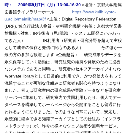
時： 2009年9月7日（月）13:00-16:30
○場所：京都大学附属
図書館ライブラリーホール
https://www.kulib.kyoto-
u.ac.jp/mainlib/map/3f
○主催：Digital Repository Federation
(DRF), 独立行政法人物質・材料研究機構 ○共催：京都大学図書
館機構 ○対象：IR技術者（思想設計・システム開発にかかわっ
てきた人） IR利用者（研究者・研究分野を超えて主役
として成果の保存と発信に関心のある人） そのほか一
般の方の参加も歓迎します ○企画趣旨： 研究成果やデータを
永久保存していく活動は、研究組織の維持や発展のために必要
なシステムであると同時に、研究者のセルフアーカイブすなわ
ちprivate libraryとして日常的に利用でき、かつ発信力をもって
流通することが可能な仕組みに研究者も関心を持つようになり
ました。例えば研究室内の研究成果や実験データなどを研究室
サーバーに集積して、研究室内で共同利用したり、個人でデー
タベースを構築してホームページから公開することも普通に行
われるようになりました。そのような日常において、安定し、
永続的に継承できる知識アーカイブとしての仕組み（インフラ
ストラクチャ）が、昨今の様々なウェブ技術や無料サービス、
あるいはオープンソースのソフトウエアで実現できるようにな