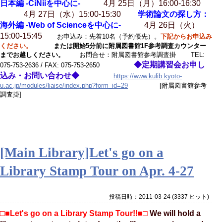
日本編 -CiNiiを中心に-
4月 25日（月）16:00-16:30
4月 27日（水）15:00-15:30
学術論文の探し方：
海外編 -Web of Scienceを中心に-
4月 26日（火）
15:00-15:45
お申込み：先着10名（予約優先）。
下記からお申込み
ください。
または開始5分前に附属図書館1F参考調査カウンター
までお越しください。
お問合せ：附属図書館参考調査掛 TEL:
◆定期講習会お申し
075-753-2636 / FAX: 075-753-2650
込み・お問い合わせ◆
https://www.kulib.kyoto-
u.ac.jp/modules/liaise/index.php?form_id=29
[附属図書館参考
調査掛]
[Main Library]Let's go on a
Library Stamp Tour on Apr. 4-27
投稿日時：2011-03-24
(
3337 ヒット
)
□■Let's go on a Library Stamp Tour!!■□
We will hold a