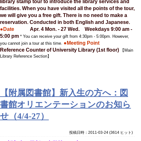
library stamp tour to introduce the library services and
facilities. When you have visited all the points of the tour,
we will give you a free gift. There is no need to make a
reservation. Conducted in both English and Japanese.
●Date
Apr. 4 Mon. - 27 Wed. Weekdays 9:00 am -
5:00 pm
* You can receive your gift from 4:30pm - 5:00pm. However,
●Meeting Point
you cannot join a tour at this time.
Reference Counter of University Library (1st floor)
【Main
Library Reference Section】
【附属図書館】新入生の方へ：図
書館オリエンテーションのお知ら
せ（4/4-27）
投稿日時：2011-03-24
(
3614 ヒット
)