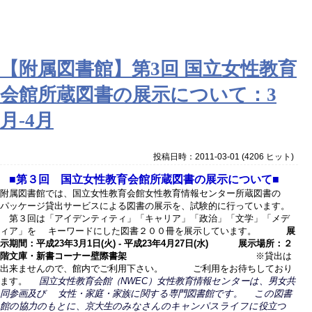
【附属図書館】第3回 国立女性教育
会館所蔵図書の展示について：3
月-4月
投稿日時：2011-03-01
(
4206 ヒット
)
■第３回 国立女性教育会館所蔵図書の展示について■
附属図書館では、国立女性教育会館女性教育情報センター所蔵図書の
パッケージ貸出サービスによる図書の展示を、試験的に行っています。
第３回は「アイデンティティ」「キャリア」「政治」「文学」「メデ
ィア」を キーワードにした図書２００冊を展示しています。
展
示期間：平成23年3月1日(火) - 平成23年4月27日(水)
展示場所：２
階文庫・新書コーナー壁際書架
※貸出は
出来ませんので、館内でご利用下さい。 ご利用をお待ちしており
ます。
国立女性教育会館（NWEC）女性教育情報センターは、男女共
同参画及び 女性・家庭・家族に関する専門図書館です。 この図書
館の協力のもとに、京大生のみなさんのキャンパスライフに役立つ