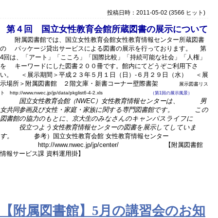
投稿日時：2011-05-02
(
3566 ヒット
)
第４回 国立女性教育会館所蔵図書の展示について
附属図書館では、国立女性教育会館女性教育情報センター所蔵図書
の パッケージ貸出サービスによる図書の展示を行っております。 第
4回は、「アート」「こころ」「国際比較」「持続可能な社会」「人権」
を キーワードにした図書２００冊です。館内にてどうぞご利用下さ
い。 ＜展示期間＞平成２３年５月１日（日）-６月２９日（水） ＜展
示場所＞附属図書館 ２階文庫・新書コーナー壁際書架
展示図書リス
ト http://www.nwec.jp/jp/data/pkglist6-4-2.xls
（第1回の展示風景）
国立女性教育会館（NWEC）女性教育情報センターは、 男
女共同参画及び女性・家庭・家族に関する専門図書館です。 この
図書館の協力のもとに、京大生のみなさんのキャンパスライフに
役立つよう女性教育情報センターの図書を展示してしていま
す。
参考）国立女性教育会館 女性教育情報センター
http://www.nwec.jp/jp/center/ 【附属図書館
情報サービス課 資料運用掛】
【附属図書館】5月の講習会のお知