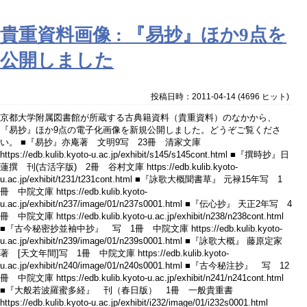
貴重資料画像 : 『易抄』ほか9点を
公開しました
投稿日時：2011-04-14
(
4696 ヒット
)
京都大学附属図書館が所蔵する古典籍資料（貴重資料）のなかから、
『易抄』ほか9点の電子化画像を新規公開しました。どうぞご覧くださ
い。 ■『易抄』亦庵著 文明9写 23冊 清家文庫
https://edb.kulib.kyoto-u.ac.jp/exhibit/s145/s145cont.html ■『撰時抄』日
蓮撰 刊(古活字版) 2冊 谷村文庫 https://edb.kulib.kyoto-
u.ac.jp/exhibit/t231/t231cont.html ■『詠歌大概聞書草』 元禄15年写 1
冊 中院文庫 https://edb.kulib.kyoto-
u.ac.jp/exhibit/n237/image/01/n237s0001.html ■『伝心抄』 天正2年写 4
冊 中院文庫 https://edb.kulib.kyoto-u.ac.jp/exhibit/n238/n238cont.html
■『古今秘密抄並袖中抄』 写 1冊 中院文庫 https://edb.kulib.kyoto-
u.ac.jp/exhibit/n239/image/01/n239s0001.html ■『詠歌大概』 藤原定家
著 [天文年間]写 1冊 中院文庫 https://edb.kulib.kyoto-
u.ac.jp/exhibit/n240/image/01/n240s0001.html ■『古今秘注抄』 写 12
冊 中院文庫 https://edb.kulib.kyoto-u.ac.jp/exhibit/n241/n241cont.html
■『大般若波羅蜜多経』 刊（春日版） 1冊 一般貴重書
https://edb.kulib.kyoto-u.ac.jp/exhibit/i232/image/01/i232s0001.html