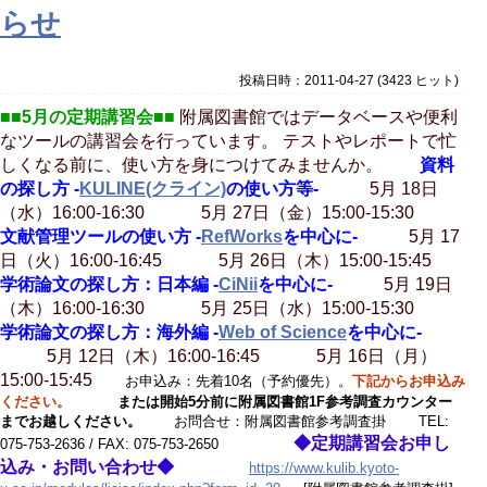
らせ
投稿日時：2011-04-27
(
3423 ヒット
)
■■5月の定期講習会■■
附属図書館ではデータベースや便利
なツールの講習会を行っています。 テストやレポートで忙
しくなる前に、使い方を身につけてみませんか。
資料
の探し方 -
KULINE(クライン)
の使い方等-
5月 18日
（水）16:00-16:30 5月 27日（金）15:00-15:30
文献管理ツールの使い方 -
RefWorks
を中心に-
5月 17
日（火）16:00-16:45 5月 26日（木）15:00-15:45
学術論文の探し方：日本編 -
CiNii
を中心に-
5月 19日
（木）16:00-16:30 5月 25日（水）15:00-15:30
学術論文の探し方：海外編 -
Web of Science
を中心に-
5月 12日（木）16:00-16:45 5月 16日（月）
15:00-15:45
お申込み：先着10名（予約優先）。
下記からお申込み
ください。
または開始5分前に附属図書館1F参考調査カウンター
までお越しください。
お問合せ：附属図書館参考調査掛 TEL:
◆定期講習会お申し
075-753-2636 / FAX: 075-753-2650
込み・お問い合わせ◆
https://www.kulib.kyoto-