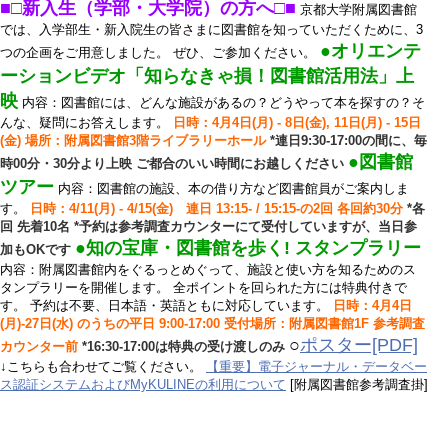
■□新入生（学部・大学院）の方へ□■
京都大学附属図書館
では、入学部生・新入院生の皆さまに図書館を知っていただくために、3
●オリエンテ
つの企画をご用意しました。 ぜひ、ご参加ください。
ーションビデオ「知らなきゃ損！図書館活用法」上
映
内容：図書館には、どんな施設があるの？どうやって本を探すの？そ
んな、疑問にお答えします。
日時：4月4日(月) - 8日(金), 11日(月) - 15日
(金) 場所：附属図書館3階ライブラリーホール
*連日9:30-17:00の間に、毎
●図書館
時00分・30分より上映 ご都合のいい時間にお越しください
ツアー
内容：図書館の施設、本の借り方など図書館員がご案内しま
す。
日時：4/11(月) - 4/15(金) 連日 13:15- / 15:15-の2回 各回約30分
*各
回 先着10名 *予約は参考調査カウンターにて受付していますが、当日参
●知の宝庫・図書館を歩く! スタンプラリー
加もOKです
内容：附属図書館内をぐるっとめぐって、施設と使い方を知るためのス
タンプラリーを開催します。 全ポイントを回られた方には特典付きで
す。 予約は不要、日本語・英語ともに対応しています。
日時：4月4日
(月)-27日(水) のうちの平日 9:00-17:00 受付場所：附属図書館1F 参考調査
○
ポスター[PDF]
カウンター前
*16:30-17:00は特典の受け渡しのみ
↓こちらも合わせてご覧ください。
【重要】電子ジャーナル・データベー
ス認証システムおよびMyKULINEの利用について
[附属図書館参考調査掛]