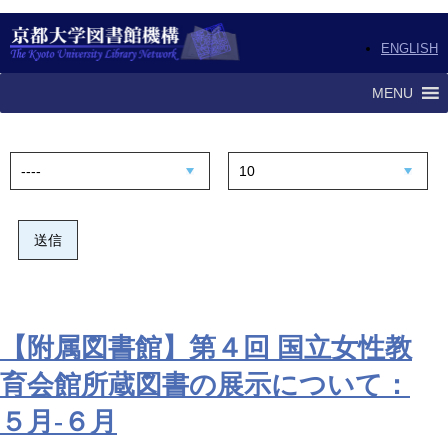
ENGLISH
MENU
【附属図書館】第４回 国立女性教
育会館所蔵図書の展示について：
５月-６月