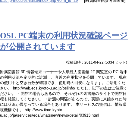
u.ac.jp/modules/liaise/index.php?form_id=29
[附属図書館参考調査掛]
OSL PC端末の利用状況確認ページ
が公開されています
投稿日時：2011-04-22
(
5334 ヒット
)
附属図書館 3F 情報端末コーナーや人環総人図書館 2F 閲覧室の PC 端末
の利用状況を定期的に計測し、直近の利用状況を公開しています。 現在
の使用中と空き台数が確認でき、使用時の目安になります。ご活用くだ
さい。 http://web.ecs.kyoto-u.ac.jp/oslinfo/ ただし、以下の点はご注意く
ださい。 ・閉館の場合もあるので、それぞれの図書館のサイトで開館日
程も確認してください。 ・計測の間隔があるので、実際に来館された時
には状況が異なっている場合もあります。 本サービスの提供は、情報環
境機構です。 http://www.iimc.kyoto-
u.ac.jp/ja/services/ecs/whatsnew/news/detail/03913.html