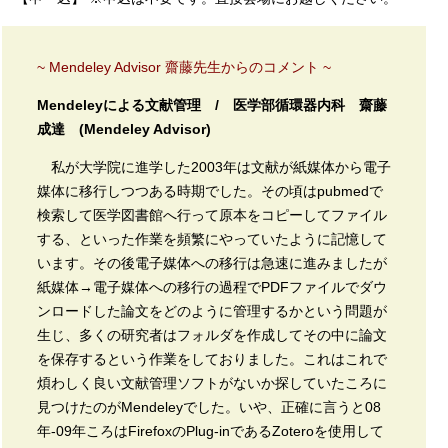
~ Mendeley Advisor 齋藤先生からのコメント ~
Mendeleyによる文献管理 / 医学部循環器内科 齋藤
成達 (Mendeley Advisor)
私が大学院に進学した2003年は文献が紙媒体から電子
媒体に移行しつつある時期でした。その頃はpubmedで
検索して医学図書館へ行って原本をコピーしてファイル
する、といった作業を頻繁にやっていたように記憶して
います。その後電子媒体への移行は急速に進みましたが
紙媒体→電子媒体への移行の過程でPDFファイルでダウ
ンロードした論文をどのように管理するかという問題が
生じ、多くの研究者はフォルダを作成してその中に論文
を保存するという作業をしておりました。これはこれで
煩わしく良い文献管理ソフトがないか探していたころに
見つけたのがMendeleyでした。いや、正確に言うと08
年-09年ころはFirefoxのPlug-inであるZoteroを使用して