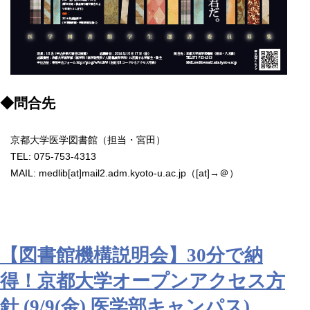
◆問合先
京都大学医学図書館（担当・宮田）
TEL: 075-753-4313
MAIL: medlib[at]mail2.adm.kyoto-u.ac.jp（[at]→＠）
【図書館機構説明会】30分で納
得！京都大学オープンアクセス方
針 (9/9(金) 医学部キャンパス)