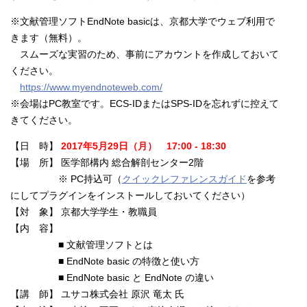
※文献管理ソフトEndNote basicは、京都大学でウェブ利用で
きます（無料）。
スムーズな実習のため、事前にアカウントを作成しておいて
ください。
https://www.myendnoteweb.com/
※会場はPC教室です。ECS-IDまたはSPS-IDを忘れずに控えて
きてください。
【日 時】
2017年5月29日（月） 17:00 - 18:30
【場 所】 医学部構内 総合解剖センター2階
※ PC持込可（
クイックレファレンスガイド
を参考
にしてプラグインをインストールしておいてください）
【対 象】 京都大学学生・教職員
【内 容】
■ 文献管理ソフトとは
■
EndNote basic の特徴と使い方
■ EndNote basic と EndNote の違い
【講 師】
ユサコ株式会社 原沢 竜太 氏