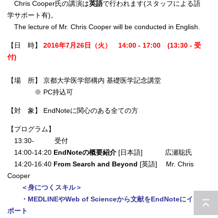
Chris Cooper氏の講演は
英語
で行われます(スタッフによる語
学サポート有)。
The lecture of Mr. Chris Cooper will be conducted in English.
【日 時】
2016年7月26日（火） 14:00 - 17:00 (13:30 - 受
付)
【場 所】 京都大学医学部構内 基礎医学記念講堂
※ PC持込可
【対 象】 EndNoteに関心のある全ての方
【プログラム】
13:30- 受付
14:00-14:20
EndNoteの概要紹介
[日本語]
広瀬聡氏
14:20-16:40
From Search and Beyond
[英語]
Mr. Chris
Cooper
＜身につくスキル＞
・MEDLINEやWeb of Scienceから文献をEndNoteにイン
ポート