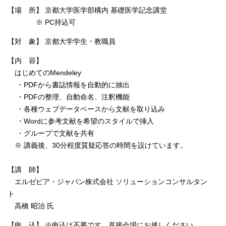
【場 所】 京都大学医学部構内 基礎医学記念講堂
※ PC持込可
【対 象】 京都大学学生・教職員
【内 容】
はじめてのMendeley
・PDFから書誌情報を自動的に抽出
・PDFの整理、自動命名、注釈機能
・各種ウェブデータベースから文献を取り込み
・Wordに参考文献を希望のスタイルで挿入
・グループで文献を共有
※ 講義後、30分程度質疑応答の時間を設けています。
【講 師】
エルゼビア・ジャパン株式会社 ソリューションコンサルタン
ト
高橋 昭治 氏
【申 込】 ※申込は不要です。直接会場にお越しください。