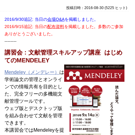
投稿日時：2016-08-30
(
5225 ヒット
)
2016/9/30追記: 当日の
会場Q&A
を掲載しました。
2016/9/15追記: 当日の
配布資料
を掲載しました。多数のご参加
ありがとうございました。
--------
講習会 : 文献管理スキルアップ講座 はじめ
てのMENDELEY
Mendeley（メンデレー）
は
学術論文の管理とオンライ
ンでの情報共有を目的とし
た、完全フリーの多機能文
献管理ツールです。
ウェブ版とデスクトップ版
を組み合わせて文献を管理
できます。
本講習会ではMendeleyを提