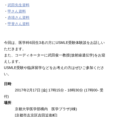
・
武田先生資料
・
甲さん資料
・
赤埴さん資料
・
甲斐さん資料
今回は、医学科6回生3名の方にUSMLE受験体験談をお話しい
ただきます。
また、コーディネーターに武田俊一教授(放射線遺伝学)をお迎
えします。
USMLE受験や臨床留学などをお考えの方はぜひご参加くださ
い。
日時
:
2017年2月17日 [金] 17時15分 - 18時30分 (17時00- 受
付)
場所
:
京都大学医学部構内 医学プラザ(I棟)
[京都市左京区吉田近衛町]