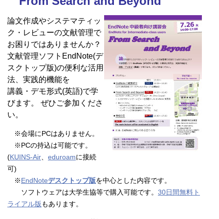
From Search and Beyond
論文作成やシステマティッ
ク・レビューの文献管理で
お困りではありませんか？
文献管理ソフトEndNote(デ
スクトップ版)の便利な活用
法、実践的機能を
講義・デモ形式(英語)で学
びます。 ぜひご参加くださ
い。
※会場にPCはありません。
※PCの持込は可能です。
(
KUINS-Air
、
eduroam
に接続
可)
※
EndNote
デスクトップ版
を中心とした内容です。
ソフトウェアは大学生協等で購入可能です。
30日間無料ト
ライアル版
もあります。