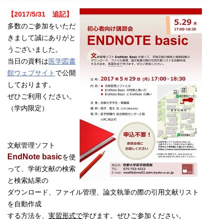
【2017/5/31 追記】
多数のご参加をいただ
きまして誠にありがと
うございました。
当日の資料は
医学図書
館ウェブサイト
で公開
しております。
ぜひご利用ください。
（学内限定）
文献管理ソフト
EndNote basic
を使
って、学術文献の検索
と検索結果の
ダウンロード、ファイル管理、論文執筆の際の引用文献リスト
を自動作成
する方法を、
実習形式で
学びます。ぜひご参加ください。