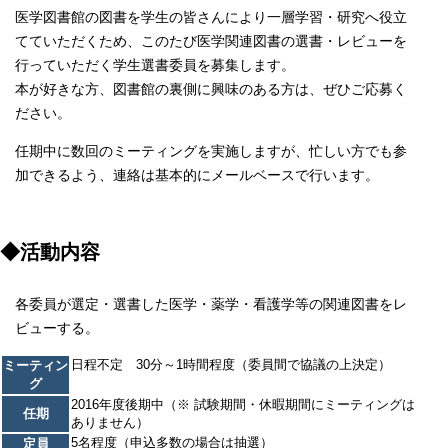
医学図書館の図書を学生の皆さんにより一層学習・研究へ役立
てていただくため、このたび医学関連図書の選書・レビューを
行っていただく学生選書委員を募集します。
本が好きな方、図書館の裏側に興味のある方は、ぜひご応募く
ださい。
任期中に数回のミーティングを実施しますが、忙しい方でも参
加できるよう、連絡は基本的にメールベースで行います。
◆活動内容
各委員が選定・選書した医学・薬学・看護学等の関連図書をレ
ビューする。
日程不定 30分～1時間程度（委員間で協議の上決定）
ミーティン
グ
2016年度後期中（※ 試験期間・休暇期間にミーティングは
任期
ありません）
5名程度（申込多数の場合は抽選）
定員