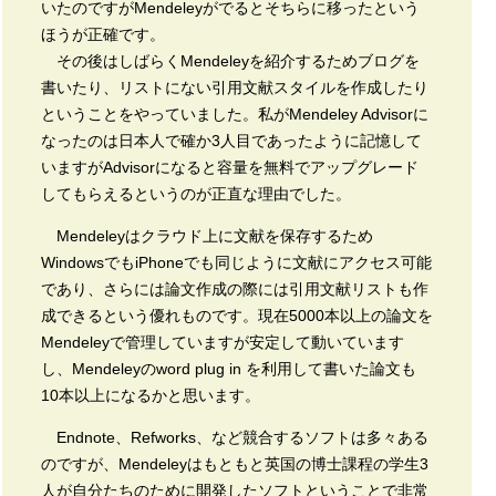
いたのですがMendeleyがでるとそちらに移ったという
ほうが正確です。
その後はしばらくMendeleyを紹介するためブログを
書いたり、リストにない引用文献スタイルを作成したり
ということをやっていました。私がMendeley Advisorに
なったのは日本人で確か3人目であったように記憶して
いますがAdvisorになると容量を無料でアップグレード
してもらえるというのが正直な理由でした。
Mendeleyはクラウド上に文献を保存するため
WindowsでもiPhoneでも同じように文献にアクセス可能
であり、さらには論文作成の際には引用文献リストも作
成できるという優れものです。現在5000本以上の論文を
Mendeleyで管理していますが安定して動いています
し、Mendeleyのword plug in を利用して書いた論文も
10本以上になるかと思います。
Endnote、Refworks、など競合するソフトは多々ある
のですが、Mendeleyはもともと英国の博士課程の学生3
人が自分たちのために開発したソフトということで非常